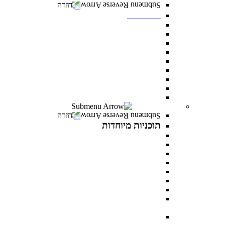
חזרה
תואר שני
מנהל עסקים MBA
משפטים ללא משפטנים
פסיכולוגיה קלינית
ייעוץ ופיתוח ארגוני
ניהול משאבי אנוש
פסיכולוגיה חינוכית
מנהל מערכות בריאות
לימודי ערב- תואר שני לאנשים עובדים
כל מסלולי תואר שני
תוכניות מיוחדות
חזרה
תוכניות מיוחדות
תואר פלוס
AI INSIDE
LEVEL UP
כלבנות טיפולית
פסיכותרפיה פסיכואנליטית בילדים ונוער
במטבח התזונתי עם מיכל אנסקי
MentorsHR
פסיכולוגיה של האהבה עם דני פרידנלנדר וד"ר יעל
דורון
PROWOMAN