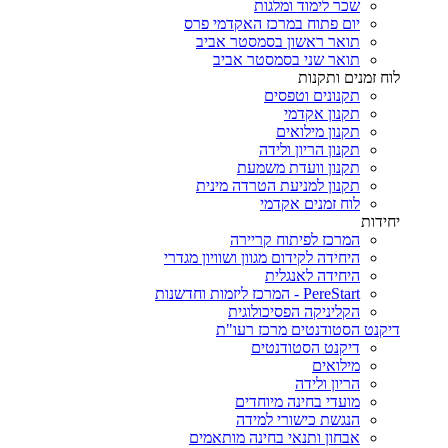
שכר לימוד ומלגות
יום פתוח במרכז האקדמי פרס
תואר ראשון בסמסטר אביב
תואר שני בסמסטר אביב
לוח זמנים ותקנות
תקנונים וטפסים
תקנון אקדמי
תקנון מילואים
תקנון הריון ולידה
תקנון וועדת משמעת
תקנון למניעת הטרדה מינית
לוח זמנים אקדמי
יחידות
המרכז לפיתוח קריירה
היחידה לקידום מגוון ושוויון מגדרי
היחידה לאנגלית
PereStart - המרכז ליזמות וחדשנות
הקליניקה הפסיכולוגית
דיקנט הסטודנטים מרכז רעו"ת
דיקנט הסטודנטים
מילואים
הריון ולידה
מועדי בחינה מיוחדים
הנגשת כישורי למידה
אבחון ותנאי בחינה מותאמים