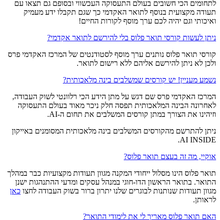
לתחומים הכי חשובים בעולם התעסוקה העכשווי ובסופם גם תצאו עם
תעודה מקצועית בנוסף לתואר האקדמי כך שגם תקבלו ידע מעמיק
ואיכותי וגם יהיה לכם ערך מוסף לקורות החיים!
ניתן לעשות קורסי תואר פלוס בלי להירשם לתואר אקדמי?
קורסי תואר פלוס נותנים ערך מוסף לסטודנטים של המרכז האקדמי פרס
ולכן לא ניתן להירשם אליהם ללא רישום לתואר.
נשמע מעניין! יש קורסים שמשלבים בינה מלאכותית?
המרכז האקדמי פרס שם דגש על מתן הידע הכי רלוונטי לשוק העבודה,
לאחרונה הבינה המלאכותית תפסה חלק ניכר מאוד בעולם התעסוקה
וזיהינו את הצורך במתן קורסים המשלבים את תחום ה-AI.
ניתן להתרשם מהקורסים המשלבים בינה מלאכותית המסומנים באייקון
AI INSIDE.
אוקיי, מה זה בעצם תואר פלוס?
תואר פלוס הינו מסלול ייחודי המקנה מגוון תעודות מקצועיות כבר במהלך
התואר. בתואר הראשון הדו-חוגי במנהל עסקים ומדעי ההתנהגות ישנן
מגוון תעודות שנותנות לבוגרים שלנו יתרון ברור בשוק העבודה לחצו
כאן
לראותן.
האם תואר פלוס מאריך לי את לימודי התואר?