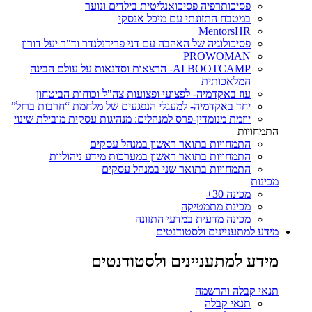
פסיכותרפיה פסיכואנליטית בילדים ונוער
במטבח התזונתי עם מיכל אנסקי
MentorsHR
פסיכולוגיה של האהבה עם דני פרידנלנדר וד"ר יעל דורון
PROWOMAN
AI BOOTCAMP- הרצאות וסדנאות על עולם הבינה
המלאכותית
עוז באקדמיה- לפצועי ופצועות צה"ל וכוחות הביטחון
יחד באקדמיה- למעגלי הנפגעים של מלחמת “חרבות ברזל”
יוזמת מנומדין-פרס למנהלים: מנהיגות עסקית מובילת שינוי
התמחויות
התמחויות בתואר ראשון במנהל עסקים
התמחויות בתואר ראשון במערכות מידע ניהוליות
התמחויות בתואר שני במנהל עסקים
מכינות
מכינה 30+
מכינת מתמטיקה
מכינה מדעית במדעי התזונה
מידע למתעניינים ולסטודנטים
מידע למתעניינים ולסטודנטים
תנאי קבלה והרשמה
תנאי קבלה