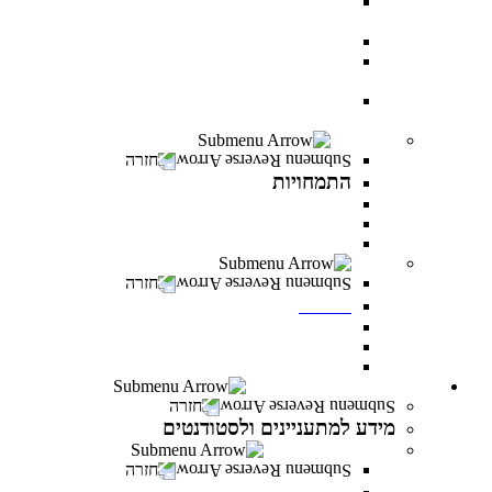
AI BOOTCAMP- הרצאות וסדנאות על עולם
הבינה המלאכותית
עוז באקדמיה- לפצועי ופצועות צה"ל וכוחות הביטחון
יחד באקדמיה- למעגלי הנפגעים של מלחמת “חרבות
ברזל”
יוזמת מנומדין-פרס למנהלים: מנהיגות עסקית מובילת
שינוי
התמחויות
חזרה
התמחויות
התמחויות בתואר ראשון במנהל עסקים
התמחויות בתואר ראשון במערכות מידע ניהוליות
התמחויות בתואר שני במנהל עסקים
מכינות
חזרה
מכינות
מכינה 30+
מכינת מתמטיקה
מכינה מדעית במדעי התזונה
מידע למתעניינים ולסטודנטים
חזרה
מידע למתעניינים ולסטודנטים
תנאי קבלה והרשמה
חזרה
תנאי קבלה והרשמה