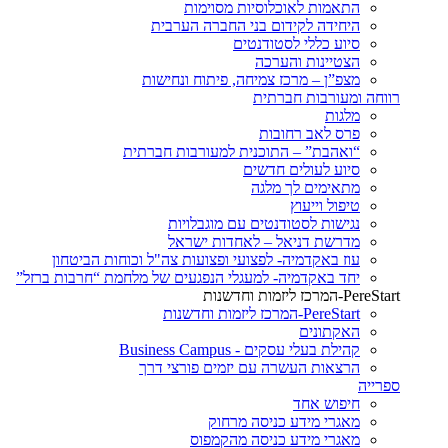
התאמות לאוכלוסיות מסוימות
היחידה לקידום בני החברה הערבית
סיוע כללי לסטודנטים
הצטיינות והערכה
מצפ”ן – מרכז צמיחה, פיתוח ונחישות
רווחה ומעורבות חברתית
מלגות
פרס לאב רחובות
“ואהבת” – התוכנית למעורבות חברתית
סיוע לעולים חדשים
מתאימים לך מלגה
טיפול וייעוץ
נגישות לסטודנטים עם מוגבלויות
מדרשת דניאל – לאחדות ישראל
עוז באקדמיה- לפצועי ופצועות צה"ל וכוחות הביטחון
יחד באקדמיה- למעגלי הנפגעים של מלחמת “חרבות ברזל”
PereStart-המרכז ליזמות וחדשנות
PereStart-המרכז ליזמות וחדשנות
האקתונים
קהילת בעלי עסקים - Business Campus
הרצאות העשרה עם יזמים פורצי דרך
ספרייה
חיפוש אחד
מאגרי מידע כניסה מרחוק
מאגרי מידע כניסה מהקמפוס