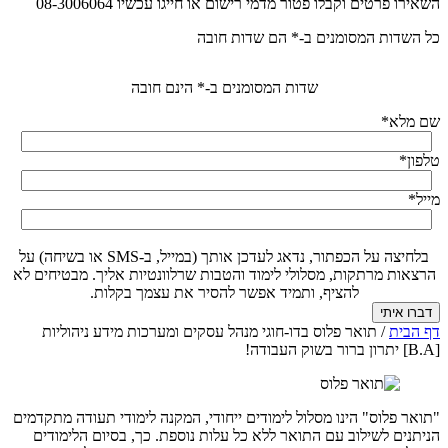
השאירו פרטים וקבלו פטור מדמי רישום או חייגו עכשיו 08-3006064
כל השדות המסומנים ב-* הם שדות חובה
שדות המסומנים ב-* הינם חובה
שם מלא
*
טלפון
*
מייל
*
בלחיצה על הכפתור, נדאג לעדכן אותך (במייל, ב-SMS או בשיחה) על
הרצאות מרתקות, מסלולי לימוד והטבות שרלוונטיות אליך. מבטיחים לא
להציף, ותמיד אפשר להסיר את עצמך בקלות.
דף הבית
/
תואר פלוס בדו-חוגי מנהל עסקים ומערכות מידע ניהוליות
[B.A] יתרון ברור בשוק העבודה!
"תואר פלוס" הינו מסלול לימודים ייחודי, המקנה לימודי תעודה מתקדמים
הניתנים לשילוב עם התואר ללא כל עלות נוספת. כך, בסיום הלימודים