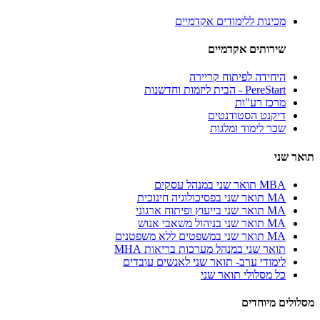
מכינות ללימודים אקדמיים
שירותים אקדמיים
היחידה לפיתוח קריירה
PereStart - הבית ליזמות וחדשנות
מרכז רע"ות
דיקנט הסטודנטים
שכר לימוד ומלגות
תואר שני
MBA תואר שני במנהל עסקים
MA תואר שני בפסיכולוגיה חינוכית
MA תואר שני בייעוץ ופיתוח ארגוני
MA תואר שני בניהול משאבי אנוש
MA תואר שני במשפטים ללא משפטנים
תואר שני במנהל מערכות בריאות MHA
לימודי ערב- תואר שני לאנשים עובדים
כל מסלולי תואר שני
מסלולים מיוחדים