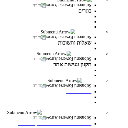
חזרה
בוגרים
המרכז לפיתוח קריירה
מועדון בוגרים
סטודנטים ובוגרים מספרים
שאלות ותשובות
חזרה
שאלות ותשובות
כל מה שרציתם לדעת ועוד
תקנון ונגישות אתר
חזרה
תקנון ונגישות אתר
תקנון
הצהרת נגישות
לוח אירועים
חזרה
לוח אירועים
לוח אירועים
INFINITY LIVE- הרצאות מקוונות ממרצי
INFINITY
משרות פתוחות במרכז האקדמי פרס
חזרה
משרות פתוחות במרכז האקדמי פרס