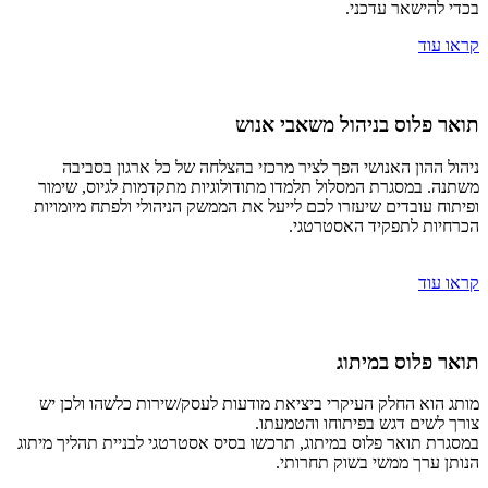
בכדי להישאר עדכני.
קראו עוד
תואר פלוס בניהול משאבי אנוש
ניהול ההון האנושי הפך לציר מרכזי בהצלחה של כל ארגון בסביבה
משתנה. במסגרת המסלול תלמדו מתודולוגיות מתקדמות לגיוס, שימור
ופיתוח עובדים שיעזרו לכם לייעל את הממשק הניהולי ולפתח מיומויות
הכרחיות לתפקיד האסטרטגי.
קראו עוד
תואר פלוס במיתוג
מותג הוא החלק העיקרי ביציאת מודעות לעסק/שירות כלשהו ולכן יש
צורך לשים דגש בפיתוחו והטמעתו.
במסגרת תואר פלוס במיתוג, תרכשו בסיס אסטרטגי לבניית תהליך מיתוג
הנותן ערך ממשי בשוק תחרותי.