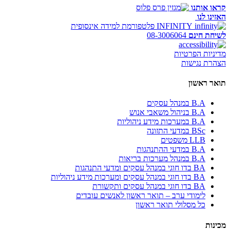
קראו אותנו
האזינו לנו
INFINITY
פלטפורמת למידה אינסופית
לשיחת חינם
08-3006064
מדיניות הפרטיות
הצהרת נגישות
תואר ראשון
B.A במנהל עסקים
B.A בניהול משאבי אנוש
B.A במערכות מידע ניהוליות
BSc במדעי התזונה
LLB משפטים
B.A במדעי ההתנהגות
B.A במנהל מערכות בריאות
BA בדו חוגי במנהל עסקים ומדעי התנהגות
BA בדו חוגי במנהל עסקים ומערכות מידע ניהוליות
BA בדו חוגי במנהל עסקים ותקשורת
לימודי ערב – תואר ראשון לאנשים עובדים
כל מסלולי תואר ראשון
מכינות