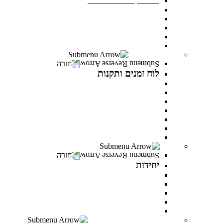
תנאי קבלה
שכר לימוד ומלגות
יום פתוח במרכז האקדמי פרס
תואר ראשון בסמסטר אביב
תואר שני בסמסטר אביב
לוח זמנים ותקנות
חזרה
לוח זמנים ותקנות
תקנונים וטפסים
תקנון אקדמי
תקנון מילואים
תקנון הריון ולידה
תקנון וועדת משמעת
תקנון למניעת הטרדה מינית
לוח זמנים אקדמי
יחידות
חזרה
יחידות
המרכז לפיתוח קריירה
היחידה לקידום מגוון ושוויון מגדרי
היחידה לאנגלית
PereStart - המרכז ליזמות וחדשנות
הקליניקה הפסיכולוגית
דיקנט הסטודנטים מרכז רעו"ת