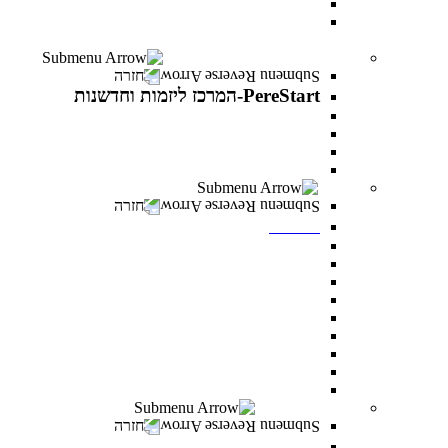
עוז באקדמיה- לפצועי ופצועות צה"ל וכוחות הביטחון
יחד באקדמיה- למעגלי הנפגעים של מלחמת “חרבות
ברזל”
PereStart-המרכז ליזמות וחדשנות
חזרה
PereStart-המרכז ליזמות וחדשנות
PereStart-המרכז ליזמות וחדשנות
האקתונים
קהילת בעלי עסקים - Business Campus
הרצאות העשרה עם יזמים פורצי דרך
ספרייה
חזרה
ספרייה
חיפוש אחד
מאגרי מידע כניסה מרחוק
מאגרי מידע כניסה מהקמפוס
Google scholar
נהלי השאלה וכללי התנהגות
חדרי לימוד בקבוצות
כללי ציטוט ביבליוגרפי
מדריכים
מדריך הדפסה וצילום בספרייה
מעונות סטודנטים
חזרה
מעונות סטודנטים