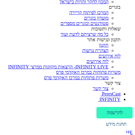
המכון לחקר זהויות בישראל
בוגרים
המרכז לפיתוח קריירה
מועדון בוגרים
סטודנטים ובוגרים מספרים
שאלות ותשובות
כל מה שרציתם לדעת ועוד
תקנון ונגישות אתר
תקנון
הצהרת נגישות
לוח אירועים
לוח אירועים
INFINITY LIVE- הרצאות מקוונות ממרצי INFINITY
משרות פתוחות במרכז האקדמי פרס
משרות פתוחות במרכז האקדמי פרס
צור קשר
צור קשר
PeresCast
INFINITY
להרשמה
תחנת מידע
HE