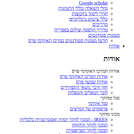
Google scholar
נהלי השאלה וכללי התנהגות
חדרי לימוד בקבוצות
כללי ציטוט ביבליוגרפי
מדריכים
מדריך הדפסה וצילום בספרייה
מעונות סטודנטים
חדש! מעונות סטודנטים במרכז האקדמי פרס
אודות
אודות
אודות המרכז האקדמי פרס
אודות המרכז האקדמי פרס
אודות שמעון פרס
חזון ודבר נושאי התפקידים
לזכר הנופלים והנופלות
סגל ומחקר
סגל אקדמי
פרסומים של המרצים
מכוני מחקר
IREES - המכון לחקר יזמות ואסטרטגיות כלכליות
המכון לחקר התקווה
המכון לחקר הפרופסיות