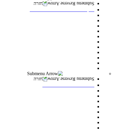
חזרה
דיקנט הסטודנטים מרכז רעו"ת
דיקנט הסטודנטים
מילואים
הריון ולידה
מועדי בחינה מיוחדים
הנגשת כישורי למידה
אבחון ותנאי בחינה מותאמים
התאמות לאוכלוסיות מסוימות
היחידה לקידום בני החברה הערבית
סיוע כללי לסטודנטים
הצטיינות והערכה
מצפ”ן – מרכז צמיחה, פיתוח ונחישות
רווחה ומעורבות חברתית
חזרה
רווחה ומעורבות חברתית
מלגות
פרס לאב רחובות
“ואהבת” – התוכנית למעורבות חברתית
סיוע לעולים חדשים
מתאימים לך מלגה
טיפול וייעוץ
נגישות לסטודנטים עם מוגבלויות
מדרשת דניאל – לאחדות ישראל