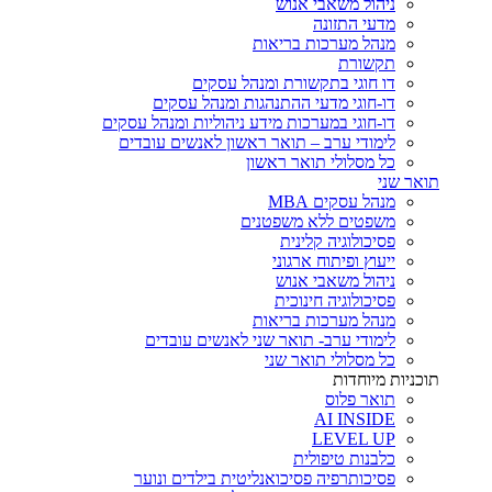
ניהול משאבי אנוש
מדעי התזונה
מנהל מערכות בריאות
תקשורת
דו חוגי בתקשורת ומנהל עסקים
דו-חוגי מדעי ההתנהגות ומנהל עסקים
דו-חוגי במערכות מידע ניהוליות ומנהל עסקים
לימודי ערב – תואר ראשון לאנשים עובדים
כל מסלולי תואר ראשון
תואר שני
מנהל עסקים MBA
משפטים ללא משפטנים
פסיכולוגיה קלינית
ייעוץ ופיתוח ארגוני
ניהול משאבי אנוש
פסיכולוגיה חינוכית
מנהל מערכות בריאות
לימודי ערב- תואר שני לאנשים עובדים
כל מסלולי תואר שני
תוכניות מיוחדות
תואר פלוס
AI INSIDE
LEVEL UP
כלבנות טיפולית
פסיכותרפיה פסיכואנליטית בילדים ונוער