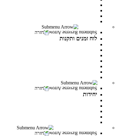
שכר לימוד ומלגות
יום פתוח במרכז האקדמי פרס
תואר ראשון בסמסטר אביב
תואר שני בסמסטר אביב
לוח זמנים ותקנות
חזרה
לוח זמנים ותקנות
תקנונים וטפסים
תקנון אקדמי
תקנון מילואים
תקנון הריון ולידה
תקנון וועדת משמעת
תקנון למניעת הטרדה מינית
לוח זמנים אקדמי
יחידות
חזרה
יחידות
המרכז לפיתוח קריירה
היחידה לקידום מגוון ושוויון מגדרי
היחידה לאנגלית
PereStart - המרכז ליזמות וחדשנות
הקליניקה הפסיכולוגית
דיקנט הסטודנטים מרכז רעו"ת
חזרה