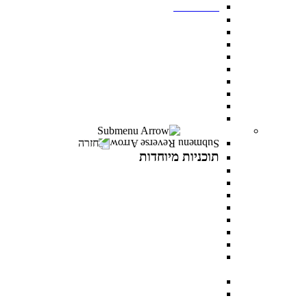
תואר שני
מנהל עסקים MBA
משפטים ללא משפטנים
פסיכולוגיה קלינית
ייעוץ ופיתוח ארגוני
ניהול משאבי אנוש
פסיכולוגיה חינוכית
מנהל מערכות בריאות
לימודי ערב- תואר שני לאנשים עובדים
כל מסלולי תואר שני
תוכניות מיוחדות
חזרה
תוכניות מיוחדות
תואר פלוס
AI INSIDE
LEVEL UP
כלבנות טיפולית
פסיכותרפיה פסיכואנליטית בילדים ונוער
במטבח התזונתי עם מיכל אנסקי
MentorsHR
פסיכולוגיה של האהבה עם דני פרידנלנדר וד"ר יעל
דורון
PROWOMAN
AI BOOTCAMP- הרצאות וסדנאות על עולם
הבינה המלאכותית