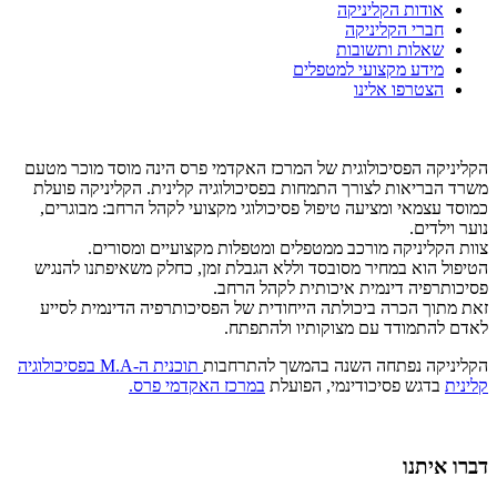
אודות הקליניקה
חברי הקליניקה
שאלות ותשובות
מידע מקצועי למטפלים
הצטרפו אלינו
הקליניקה הפסיכולוגית של המרכז האקדמי פרס הינה מוסד מוכר מטעם
משרד הבריאות לצורך התמחות בפסיכולוגיה קלינית. הקליניקה פועלת
כמוסד עצמאי ומציעה טיפול פסיכולוגי מקצועי לקהל הרחב: מבוגרים,
נוער וילדים.
צוות הקליניקה מורכב ממטפלים ומטפלות מקצועיים ומסורים.
הטיפול הוא במחיר מסובסד וללא הגבלת זמן, כחלק משאיפתנו להנגיש
פסיכותרפיה דינמית איכותית לקהל הרחב.
זאת מתוך הכרה ביכולתה הייחודית של הפסיכותרפיה הדינמית לסייע
לאדם להתמודד עם מצוקותיו ולהתפתח.
הקליניקה נפתחה השנה בהמשך להתרחבות
תוכנית ה-M.A בפסיכולוגיה
קלינית
בדגש פסיכודינמי, הפועלת
במרכז האקדמי פרס.
דברו איתנו