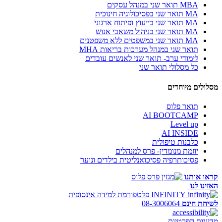
MBA תואר שני במנהל עסקים
MA תואר שני בפסיכולוגיה חינוכית
MA תואר שני בייעוץ ופיתוח ארגוני
MA תואר שני בניהול משאבי אנוש
MA תואר שני במשפטים ללא משפטנים
תואר שני במנהל מערכות בריאות MHA
לימודי ערב- תואר שני לאנשים עובדים
כל מסלולי תואר שני
מסלולים מיוחדים
תואר פלוס
AI BOOTCAMP
Level up
AI INSIDE
כלבנות טיפולית
יוזמת מנומדין- פרס למנהלים
פסיכותרפיה פסיכואנליטית בילדים ונוער
קראו אותנו
האזינו לנו
INFINITY
פלטפורמת למידה אינסופית
לשיחת חינם
08-3006064
מדיניות הפרטיות