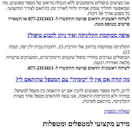
אנו מציעים טיפולים מתמשכים ללא הגבלה מראש של מספר מפגשים, מה
שמאפשר תהליך עומק אמיתי וליווי לאורך זמן בהתאם לצורך המקצועי.
כל מפגש אורך 50 דקות.
לשיחה ראשונית ותיאום פגישה התקשרו ל- 077-2313413 או השאירו
פרטים בטופס מטה.
איפה ממוקמת הקליניקה ואיך ניתן לקבוע טיפול?
הקליניקה ממוקמת ברחוב אלי הורביץ 15, רחובות (בית ילין יפה, קומה
12).
הטיפולים נערכים בחדרי טיפול שקטים ודיסקרטיים, המעניקים פרטיות
מלאה ואווירה רגועה.
לשיחה ראשונית ותיאום פגישה התקשרו ל- 077-2313413.
מה קורה אם אין לי “כימיה” עם המטפל שהותאם לי?
לרוב, לוקח מספר מפגשים להבין אם יש התאמה בין מטפל למטופל.
במידה ולא מתקיימת התאמה, אנו ננסה להתאים מטפל אחר מצוות
הקליניקה, בהתאם לזמינות.
שאלות נוספות
מידע מקצועי למטפלים ומטפלות