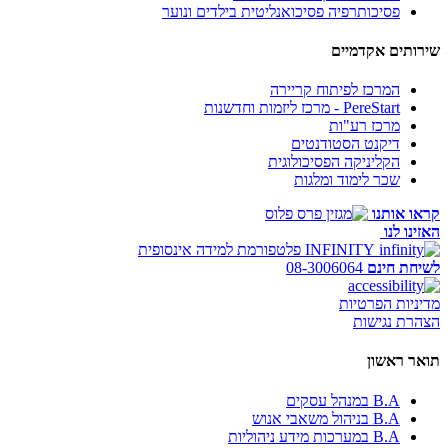
פסיכותרפיה פסיכואנליטית בילדים ונוער
שירותים אקדמיים
המרכז לפיתוח קריירה
PereStart - מרכז ליזמות וחדשנות
מרכז רע"ות
דיקנט הסטודנטים
הקליניקה הפסיכולוגית
שכר לימוד ומלגות
קראו אותנו
האזינו לנו
INFINITY
פלטפורמת למידה אינסופית
לשיחת חינם
08-3006064
מדיניות הפרטיות
הצהרת נגישות
תואר ראשון
B.A במנהל עסקים
B.A בניהול משאבי אנוש
B.A במערכות מידע ניהוליות