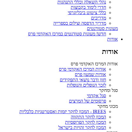
נהלי השאלה וכללי התנהגות
חדרי לימוד בקבוצות
כללי ציטוט ביבליוגרפי
מדריכים
מדריך הדפסה וצילום בספרייה
מעונות סטודנטים
חדש! מעונות סטודנטים במרכז האקדמי פרס
אודות
אודות
אודות המרכז האקדמי פרס
אודות המרכז האקדמי פרס
אודות שמעון פרס
חזון ודבר נושאי התפקידים
לזכר הנופלים והנופלות
סגל ומחקר
סגל אקדמי
פרסומים של המרצים
מכוני מחקר
IREES - המכון לחקר יזמות ואסטרטגיות כלכליות
המכון לחקר התקווה
המכון לחקר הפרופסיות
המכון לחקר זהויות בישראל