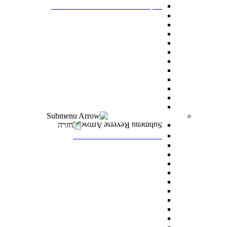
דיקנט הסטודנטים מרכז רעו"ת
דיקנט הסטודנטים
מילואים
הריון ולידה
מועדי בחינה מיוחדים
הנגשת כישורי למידה
אבחון ותנאי בחינה מותאמים
התאמות לאוכלוסיות מסוימות
היחידה לקידום בני החברה הערבית
סיוע כללי לסטודנטים
הצטיינות והערכה
מצפ”ן – מרכז צמיחה, פיתוח ונחישות
רווחה ומעורבות חברתית
חזרה
רווחה ומעורבות חברתית
מלגות
פרס לאב רחובות
“ואהבת” – התוכנית למעורבות חברתית
סיוע לעולים חדשים
מתאימים לך מלגה
טיפול וייעוץ
נגישות לסטודנטים עם מוגבלויות
מדרשת דניאל – לאחדות ישראל
עוז באקדמיה- לפצועי ופצועות צה"ל וכוחות הביטחון