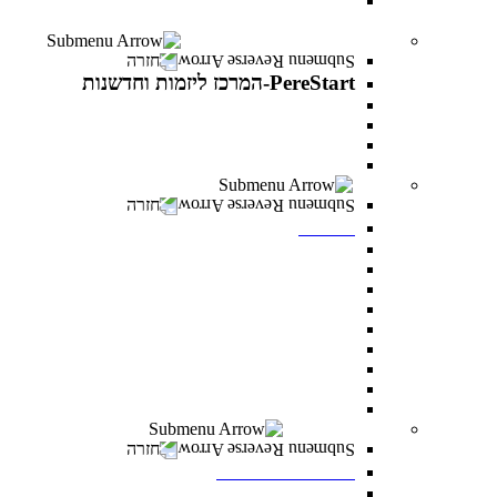
יחד באקדמיה- למעגלי הנפגעים של מלחמת “חרבות
ברזל”
PereStart-המרכז ליזמות וחדשנות
חזרה
PereStart-המרכז ליזמות וחדשנות
PereStart-המרכז ליזמות וחדשנות
האקתונים
קהילת בעלי עסקים - Business Campus
הרצאות העשרה עם יזמים פורצי דרך
ספרייה
חזרה
ספרייה
חיפוש אחד
מאגרי מידע כניסה מרחוק
מאגרי מידע כניסה מהקמפוס
Google scholar
נהלי השאלה וכללי התנהגות
חדרי לימוד בקבוצות
כללי ציטוט ביבליוגרפי
מדריכים
מדריך הדפסה וצילום בספרייה
מעונות סטודנטים
חזרה
מעונות סטודנטים
חדש! מעונות סטודנטים במרכז האקדמי פרס