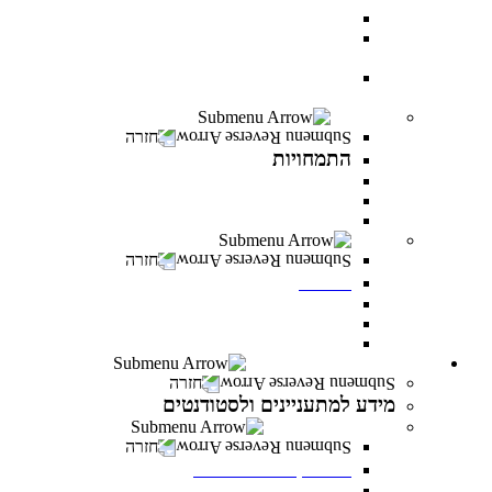
עוז באקדמיה- לפצועי ופצועות צה"ל וכוחות הביטחון
יחד באקדמיה- למעגלי הנפגעים של מלחמת “חרבות
ברזל”
יוזמת מנומדין-פרס למנהלים: מנהיגות עסקית מובילת
שינוי
התמחויות
חזרה
התמחויות
התמחויות בתואר ראשון במנהל עסקים
התמחויות בתואר ראשון במערכות מידע ניהוליות
התמחויות בתואר שני במנהל עסקים
מכינות
חזרה
מכינות
מכינה 30+
מכינת מתמטיקה
מכינה מדעית במדעי התזונה
מידע למתעניינים ולסטודנטים
חזרה
מידע למתעניינים ולסטודנטים
תנאי קבלה והרשמה
חזרה
תנאי קבלה והרשמה
תנאי קבלה