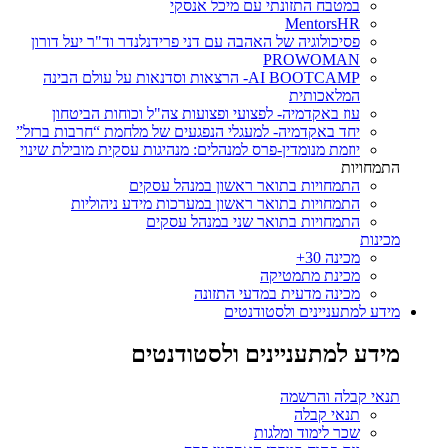
במטבח התזונתי עם מיכל אנסקי
MentorsHR
פסיכולוגיה של האהבה עם דני פרידנלנדר וד"ר יעל דורון
PROWOMAN
AI BOOTCAMP- הרצאות וסדנאות על עולם הבינה
המלאכותית
עוז באקדמיה- לפצועי ופצועות צה"ל וכוחות הביטחון
יחד באקדמיה- למעגלי הנפגעים של מלחמת “חרבות ברזל”
יוזמת מנומדין-פרס למנהלים: מנהיגות עסקית מובילת שינוי
התמחויות
התמחויות בתואר ראשון במנהל עסקים
התמחויות בתואר ראשון במערכות מידע ניהוליות
התמחויות בתואר שני במנהל עסקים
מכינות
מכינה 30+
מכינת מתמטיקה
מכינה מדעית במדעי התזונה
מידע למתעניינים ולסטודנטים
מידע למתעניינים ולסטודנטים
תנאי קבלה והרשמה
תנאי קבלה
שכר לימוד ומלגות