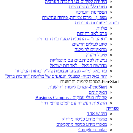
היחידה לקידום בני החברה הערבית
סיוע כללי לסטודנטים
הצטיינות והערכה
מצפ”ן – מרכז צמיחה, פיתוח ונחישות
רווחה ומעורבות חברתית
מלגות
פרס לאב רחובות
“ואהבת” – התוכנית למעורבות חברתית
סיוע לעולים חדשים
מתאימים לך מלגה
טיפול וייעוץ
נגישות לסטודנטים עם מוגבלויות
מדרשת דניאל – לאחדות ישראל
עוז באקדמיה- לפצועי ופצועות צה"ל וכוחות הביטחון
יחד באקדמיה- למעגלי הנפגעים של מלחמת “חרבות ברזל”
PereStart-המרכז ליזמות וחדשנות
PereStart-המרכז ליזמות וחדשנות
האקתונים
קהילת בעלי עסקים - Business Campus
הרצאות העשרה עם יזמים פורצי דרך
ספרייה
חיפוש אחד
מאגרי מידע כניסה מרחוק
מאגרי מידע כניסה מהקמפוס
Google scholar