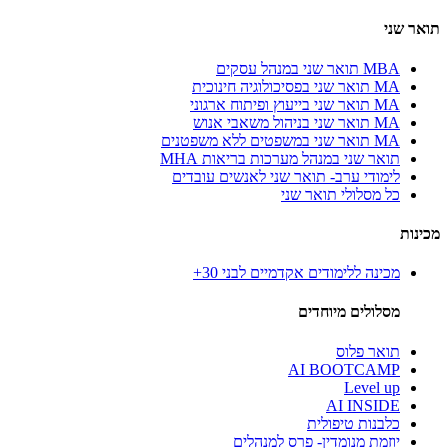
תואר שני
MBA תואר שני במנהל עסקים
MA תואר שני בפסיכולוגיה חינוכית
MA תואר שני בייעוץ ופיתוח ארגוני
MA תואר שני בניהול משאבי אנוש
MA תואר שני במשפטים ללא משפטנים
תואר שני במנהל מערכות בריאות MHA
לימודי ערב- תואר שני לאנשים עובדים
כל מסלולי תואר שני
מכינות
מכינה ללימודים אקדמיים לבני 30+
מסלולים מיוחדים
תואר פלוס
AI BOOTCAMP
Level up
AI INSIDE
כלבנות טיפולית
יוזמת מנומדין- פרס למנהלים