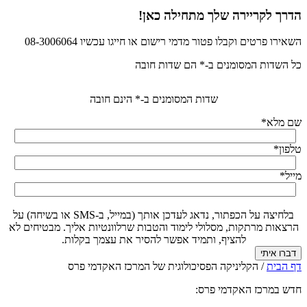
הדרך לקריירה שלך מתחילה כאן!
השאירו פרטים וקבלו פטור מדמי רישום או חייגו עכשיו 08-3006064
כל השדות המסומנים ב-* הם שדות חובה
שדות המסומנים ב-* הינם חובה
שם מלא
*
טלפון
*
מייל
*
בלחיצה על הכפתור, נדאג לעדכן אותך (במייל, ב-SMS או בשיחה) על
הרצאות מרתקות, מסלולי לימוד והטבות שרלוונטיות אליך. מבטיחים לא
להציף, ותמיד אפשר להסיר את עצמך בקלות.
דף הבית
/
הקליניקה הפסיכולוגית של המרכז האקדמי פרס
חדש במרכז האקדמי פרס: