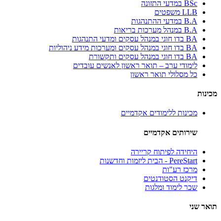
BSc במדעי התזונה
LLB משפטים
B.A במדעי ההתנהגות
B.A במנהל מערכות בריאות
BA בדו חוגי במנהל עסקים ומדעי התנהגות
BA בדו חוגי במנהל עסקים ומערכות מידע ניהוליות
BA בדו חוגי במנהל עסקים ותקשורת
לימודי ערב – תואר ראשון לאנשים עובדים
כל מסלולי תואר ראשון
מכינות
מכינות ללימודים אקדמיים
שירותים אקדמיים
היחידה לפיתוח קריירה
PereStart - הבית ליזמות וחדשנות
מרכז רע"ות
דיקנט הסטודנטים
שכר לימוד ומלגות
תואר שני