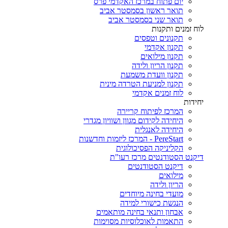
יום פתוח במרכז האקדמי פרס
תואר ראשון בסמסטר אביב
תואר שני בסמסטר אביב
לוח זמנים ותקנות
תקנונים וטפסים
תקנון אקדמי
תקנון מילואים
תקנון הריון ולידה
תקנון וועדת משמעת
תקנון למניעת הטרדה מינית
לוח זמנים אקדמי
יחידות
המרכז לפיתוח קריירה
היחידה לקידום מגוון ושוויון מגדרי
היחידה לאנגלית
PereStart - המרכז ליזמות וחדשנות
הקליניקה הפסיכולוגית
דיקנט הסטודנטים מרכז רעו"ת
דיקנט הסטודנטים
מילואים
הריון ולידה
מועדי בחינה מיוחדים
הנגשת כישורי למידה
אבחון ותנאי בחינה מותאמים
התאמות לאוכלוסיות מסוימות