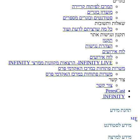
בוגרים
המרכז לפיתוח קריירה
מועדון בוגרים
סטודנטים ובוגרים מספרים
שאלות ותשובות
כל מה שרציתם לדעת ועוד
תקנון ונגישות אתר
תקנון
הצהרת נגישות
לוח אירועים
לוח אירועים
INFINITY LIVE- הרצאות מקוונות ממרצי INFINITY
משרות פתוחות במרכז האקדמי פרס
משרות פתוחות במרכז האקדמי פרס
צור קשר
צור קשר
PeresCast
INFINITY
תחנת מידע
HE
מידע לסטודנט
EN
עברית
מידע למרצה