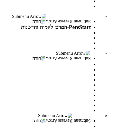
עוז באקדמיה- לפצועי ופצועות צה"ל וכוחות הביטחון
יחד באקדמיה- למעגלי הנפגעים של מלחמת “חרבות
ברזל”
PereStart-המרכז ליזמות וחדשנות
חזרה
PereStart-המרכז ליזמות וחדשנות
PereStart-המרכז ליזמות וחדשנות
האקתונים
קהילת בעלי עסקים - Business Campus
הרצאות העשרה עם יזמים פורצי דרך
ספרייה
חזרה
ספרייה
חיפוש אחד
מאגרי מידע כניסה מרחוק
מאגרי מידע כניסה מהקמפוס
Google scholar
נהלי השאלה וכללי התנהגות
חדרי לימוד בקבוצות
כללי ציטוט ביבליוגרפי
מדריכים
מדריך הדפסה וצילום בספרייה
מעונות סטודנטים
חזרה
מעונות סטודנטים