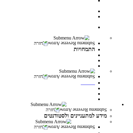
AI BOOTCAMP- הרצאות וסדנאות על עולם
הבינה המלאכותית
עוז באקדמיה- לפצועי ופצועות צה"ל וכוחות הביטחון
יחד באקדמיה- למעגלי הנפגעים של מלחמת “חרבות
ברזל”
יוזמת מנומדין-פרס למנהלים: מנהיגות עסקית מובילת
שינוי
התמחויות
חזרה
התמחויות
התמחויות בתואר ראשון במנהל עסקים
התמחויות בתואר ראשון במערכות מידע ניהוליות
התמחויות בתואר שני במנהל עסקים
מכינות
חזרה
מכינות
מכינה 30+
מכינת מתמטיקה
מכינה מדעית במדעי התזונה
מידע למתעניינים ולסטודנטים
חזרה
מידע למתעניינים ולסטודנטים
תנאי קבלה והרשמה
חזרה
תנאי קבלה והרשמה