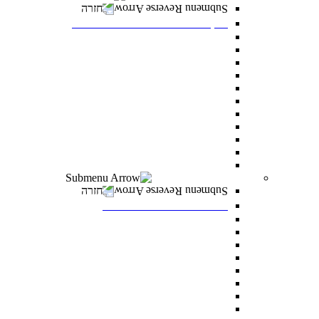
חזרה
דיקנט הסטודנטים מרכז רעו"ת
דיקנט הסטודנטים
מילואים
הריון ולידה
מועדי בחינה מיוחדים
הנגשת כישורי למידה
אבחון ותנאי בחינה מותאמים
התאמות לאוכלוסיות מסוימות
היחידה לקידום בני החברה הערבית
סיוע כללי לסטודנטים
הצטיינות והערכה
מצפ”ן – מרכז צמיחה, פיתוח ונחישות
רווחה ומעורבות חברתית
חזרה
רווחה ומעורבות חברתית
מלגות
פרס לאב רחובות
“ואהבת” – התוכנית למעורבות חברתית
סיוע לעולים חדשים
מתאימים לך מלגה
טיפול וייעוץ
נגישות לסטודנטים עם מוגבלויות
מדרשת דניאל – לאחדות ישראל