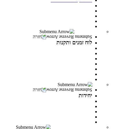
תנאי קבלה
שכר לימוד ומלגות
יום פתוח במרכז האקדמי פרס
תואר ראשון בסמסטר אביב
תואר שני בסמסטר אביב
לוח זמנים ותקנות
חזרה
לוח זמנים ותקנות
תקנונים וטפסים
תקנון אקדמי
תקנון מילואים
תקנון הריון ולידה
תקנון וועדת משמעת
תקנון למניעת הטרדה מינית
לוח זמנים אקדמי
יחידות
חזרה
יחידות
המרכז לפיתוח קריירה
היחידה לקידום מגוון ושוויון מגדרי
היחידה לאנגלית
PereStart - המרכז ליזמות וחדשנות
הקליניקה הפסיכולוגית
דיקנט הסטודנטים מרכז רעו"ת