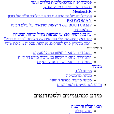
פסיכותרפיה פסיכואנליטית בילדים ונוער
במטבח התזונתי עם מיכל אנסקי
MentorsHR
פסיכולוגיה של האהבה עם דני פרידנלנדר וד"ר יעל דורון
PROWOMAN
AI BOOTCAMP- הרצאות וסדנאות על עולם הבינה
המלאכותית
עוז באקדמיה- לפצועי ופצועות צה"ל וכוחות הביטחון
יחד באקדמיה- למעגלי הנפגעים של מלחמת “חרבות ברזל”
יוזמת מנומדין-פרס למנהלים: מנהיגות עסקית מובילת שינוי
התמחויות
התמחויות בתואר ראשון במנהל עסקים
התמחויות בתואר ראשון במערכות מידע ניהוליות
התמחויות בתואר שני במנהל עסקים
מכינות
מכינה 30+
מכינת מתמטיקה
מכינה מדעית במדעי התזונה
מידע למתעניינים ולסטודנטים
מידע למתעניינים ולסטודנטים
תנאי קבלה והרשמה
תנאי קבלה