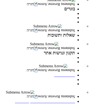
חזרה
בוגרים
המרכז לפיתוח קריירה
מועדון בוגרים
סטודנטים ובוגרים מספרים
שאלות ותשובות
חזרה
שאלות ותשובות
כל מה שרציתם לדעת ועוד
תקנון ונגישות אתר
חזרה
תקנון ונגישות אתר
תקנון
הצהרת נגישות
לוח אירועים
חזרה
לוח אירועים
לוח אירועים
INFINITY LIVE- הרצאות מקוונות ממרצי
INFINITY
משרות פתוחות במרכז האקדמי פרס
חזרה
משרות פתוחות במרכז האקדמי פרס