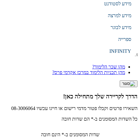
מידע לסטודנט
EN
עברית
מידע למרצה
מידע לבוגר
הקלד מילת חיפוש
ספרייה
חיפוש
INFINITY
חיפושים נפוצים
מהו שכר הלימוד?
מהן תכניות הלימוד במרכז אקדמי פרס?
הדרך לקריירה שלך מתחילה כאן!
השאירו פרטים וקבלו פטור מדמי רישום או חייגו עכשיו 08-3006064
כל השדות המסומנים ב-* הם שדות חובה
שדות המסומנים ב-* הינם חובה