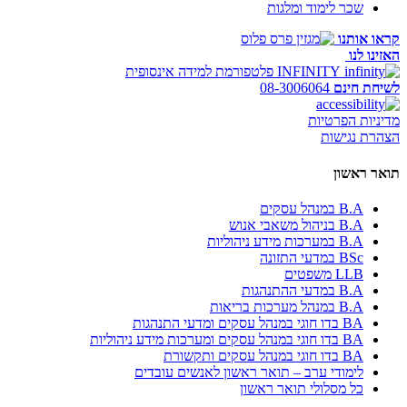
שכר לימוד ומלגות
קראו אותנו
האזינו לנו
INFINITY
פלטפורמת למידה אינסופית
לשיחת חינם
08-3006064
מדיניות הפרטיות
הצהרת נגישות
תואר ראשון
B.A במנהל עסקים
B.A בניהול משאבי אנוש
B.A במערכות מידע ניהוליות
BSc במדעי התזונה
LLB משפטים
B.A במדעי ההתנהגות
B.A במנהל מערכות בריאות
BA בדו חוגי במנהל עסקים ומדעי התנהגות
BA בדו חוגי במנהל עסקים ומערכות מידע ניהוליות
BA בדו חוגי במנהל עסקים ותקשורת
לימודי ערב – תואר ראשון לאנשים עובדים
כל מסלולי תואר ראשון