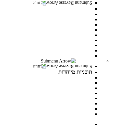
חזרה
תואר שני
מנהל עסקים MBA
משפטים ללא משפטנים
פסיכולוגיה קלינית
ייעוץ ופיתוח ארגוני
ניהול משאבי אנוש
פסיכולוגיה חינוכית
מנהל מערכות בריאות
לימודי ערב- תואר שני לאנשים עובדים
כל מסלולי תואר שני
תוכניות מיוחדות
חזרה
תוכניות מיוחדות
תואר פלוס
AI INSIDE
LEVEL UP
כלבנות טיפולית
פסיכותרפיה פסיכואנליטית בילדים ונוער
במטבח התזונתי עם מיכל אנסקי
MentorsHR
פסיכולוגיה של האהבה עם דני פרידנלנדר וד"ר יעל
דורון
PROWOMAN