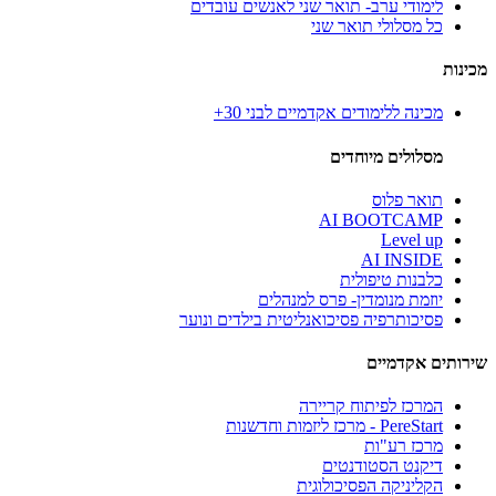
לימודי ערב- תואר שני לאנשים עובדים
כל מסלולי תואר שני
מכינות
מכינה ללימודים אקדמיים לבני 30+
מסלולים מיוחדים
תואר פלוס
AI BOOTCAMP
Level up
AI INSIDE
כלבנות טיפולית
יוזמת מנומדין- פרס למנהלים
פסיכותרפיה פסיכואנליטית בילדים ונוער
שירותים אקדמיים
המרכז לפיתוח קריירה
PereStart - מרכז ליזמות וחדשנות
מרכז רע"ות
דיקנט הסטודנטים
הקליניקה הפסיכולוגית