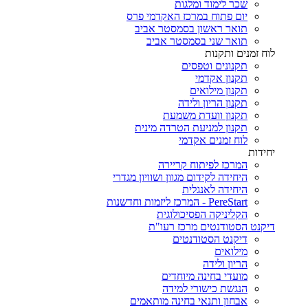
שכר לימוד ומלגות
יום פתוח במרכז האקדמי פרס
תואר ראשון בסמסטר אביב
תואר שני בסמסטר אביב
לוח זמנים ותקנות
תקנונים וטפסים
תקנון אקדמי
תקנון מילואים
תקנון הריון ולידה
תקנון וועדת משמעת
תקנון למניעת הטרדה מינית
לוח זמנים אקדמי
יחידות
המרכז לפיתוח קריירה
היחידה לקידום מגוון ושוויון מגדרי
היחידה לאנגלית
PereStart - המרכז ליזמות וחדשנות
הקליניקה הפסיכולוגית
דיקנט הסטודנטים מרכז רעו"ת
דיקנט הסטודנטים
מילואים
הריון ולידה
מועדי בחינה מיוחדים
הנגשת כישורי למידה
אבחון ותנאי בחינה מותאמים