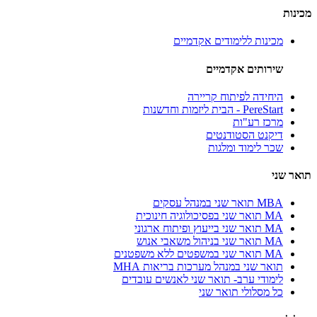
מכינות
מכינות ללימודים אקדמיים
שירותים אקדמיים
היחידה לפיתוח קריירה
PereStart - הבית ליזמות וחדשנות
מרכז רע"ות
דיקנט הסטודנטים
שכר לימוד ומלגות
תואר שני
MBA תואר שני במנהל עסקים
MA תואר שני בפסיכולוגיה חינוכית
MA תואר שני בייעוץ ופיתוח ארגוני
MA תואר שני בניהול משאבי אנוש
MA תואר שני במשפטים ללא משפטנים
תואר שני במנהל מערכות בריאות MHA
לימודי ערב- תואר שני לאנשים עובדים
כל מסלולי תואר שני