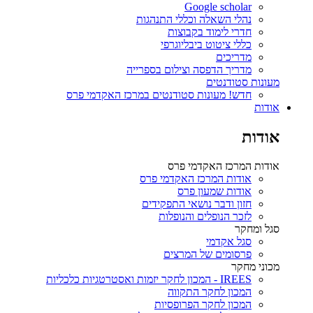
Google scholar
נהלי השאלה וכללי התנהגות
חדרי לימוד בקבוצות
כללי ציטוט ביבליוגרפי
מדריכים
מדריך הדפסה וצילום בספרייה
מעונות סטודנטים
חדש! מעונות סטודנטים במרכז האקדמי פרס
אודות
אודות
אודות המרכז האקדמי פרס
אודות המרכז האקדמי פרס
אודות שמעון פרס
חזון ודבר נושאי התפקידים
לזכר הנופלים והנופלות
סגל ומחקר
סגל אקדמי
פרסומים של המרצים
מכוני מחקר
IREES - המכון לחקר יזמות ואסטרטגיות כלכליות
המכון לחקר התקווה
המכון לחקר הפרופסיות