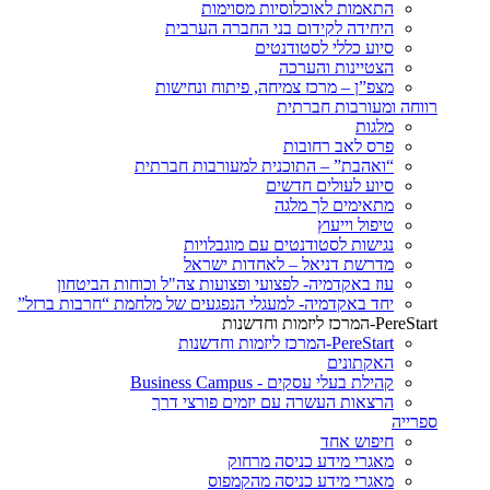
התאמות לאוכלוסיות מסוימות
היחידה לקידום בני החברה הערבית
סיוע כללי לסטודנטים
הצטיינות והערכה
מצפ”ן – מרכז צמיחה, פיתוח ונחישות
רווחה ומעורבות חברתית
מלגות
פרס לאב רחובות
“ואהבת” – התוכנית למעורבות חברתית
סיוע לעולים חדשים
מתאימים לך מלגה
טיפול וייעוץ
נגישות לסטודנטים עם מוגבלויות
מדרשת דניאל – לאחדות ישראל
עוז באקדמיה- לפצועי ופצועות צה"ל וכוחות הביטחון
יחד באקדמיה- למעגלי הנפגעים של מלחמת “חרבות ברזל”
PereStart-המרכז ליזמות וחדשנות
PereStart-המרכז ליזמות וחדשנות
האקתונים
קהילת בעלי עסקים - Business Campus
הרצאות העשרה עם יזמים פורצי דרך
ספרייה
חיפוש אחד
מאגרי מידע כניסה מרחוק
מאגרי מידע כניסה מהקמפוס