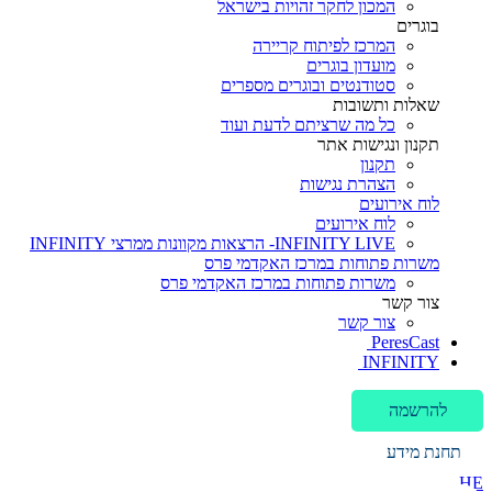
המכון לחקר זהויות בישראל
בוגרים
המרכז לפיתוח קריירה
מועדון בוגרים
סטודנטים ובוגרים מספרים
שאלות ותשובות
כל מה שרציתם לדעת ועוד
תקנון ונגישות אתר
תקנון
הצהרת נגישות
לוח אירועים
לוח אירועים
INFINITY LIVE- הרצאות מקוונות ממרצי INFINITY
משרות פתוחות במרכז האקדמי פרס
משרות פתוחות במרכז האקדמי פרס
צור קשר
צור קשר
PeresCast
INFINITY
להרשמה
תחנת מידע
HE