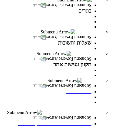
חזרה
בוגרים
המרכז לפיתוח קריירה
מועדון בוגרים
סטודנטים ובוגרים מספרים
שאלות ותשובות
חזרה
שאלות ותשובות
כל מה שרציתם לדעת ועוד
תקנון ונגישות אתר
חזרה
תקנון ונגישות אתר
תקנון
הצהרת נגישות
לוח אירועים
חזרה
לוח אירועים
לוח אירועים
INFINITY LIVE- הרצאות מקוונות ממרצי
INFINITY
משרות פתוחות במרכז האקדמי פרס
חזרה
משרות פתוחות במרכז האקדמי פרס