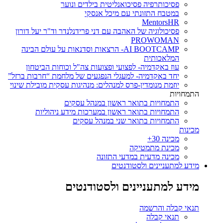
פסיכותרפיה פסיכואנליטית בילדים ונוער
במטבח התזונתי עם מיכל אנסקי
MentorsHR
פסיכולוגיה של האהבה עם דני פרידנלנדר וד"ר יעל דורון
PROWOMAN
AI BOOTCAMP- הרצאות וסדנאות על עולם הבינה
המלאכותית
עוז באקדמיה- לפצועי ופצועות צה"ל וכוחות הביטחון
יחד באקדמיה- למעגלי הנפגעים של מלחמת “חרבות ברזל”
יוזמת מנומדין-פרס למנהלים: מנהיגות עסקית מובילת שינוי
התמחויות
התמחויות בתואר ראשון במנהל עסקים
התמחויות בתואר ראשון במערכות מידע ניהוליות
התמחויות בתואר שני במנהל עסקים
מכינות
מכינה 30+
מכינת מתמטיקה
מכינה מדעית במדעי התזונה
מידע למתעניינים ולסטודנטים
מידע למתעניינים ולסטודנטים
תנאי קבלה והרשמה
תנאי קבלה