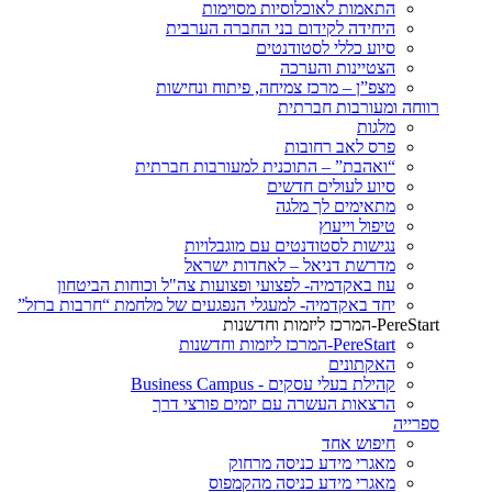
התאמות לאוכלוסיות מסוימות
היחידה לקידום בני החברה הערבית
סיוע כללי לסטודנטים
הצטיינות והערכה
מצפ”ן – מרכז צמיחה, פיתוח ונחישות
רווחה ומעורבות חברתית
מלגות
פרס לאב רחובות
“ואהבת” – התוכנית למעורבות חברתית
סיוע לעולים חדשים
מתאימים לך מלגה
טיפול וייעוץ
נגישות לסטודנטים עם מוגבלויות
מדרשת דניאל – לאחדות ישראל
עוז באקדמיה- לפצועי ופצועות צה"ל וכוחות הביטחון
יחד באקדמיה- למעגלי הנפגעים של מלחמת “חרבות ברזל”
PereStart-המרכז ליזמות וחדשנות
PereStart-המרכז ליזמות וחדשנות
האקתונים
קהילת בעלי עסקים - Business Campus
הרצאות העשרה עם יזמים פורצי דרך
ספרייה
חיפוש אחד
מאגרי מידע כניסה מרחוק
מאגרי מידע כניסה מהקמפוס