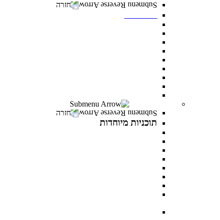
חזרה
תואר שני
מנהל עסקים MBA
משפטים ללא משפטנים
פסיכולוגיה קלינית
ייעוץ ופיתוח ארגוני
ניהול משאבי אנוש
פסיכולוגיה חינוכית
מנהל מערכות בריאות
לימודי ערב- תואר שני לאנשים עובדים
כל מסלולי תואר שני
תוכניות מיוחדות
חזרה
תוכניות מיוחדות
תואר פלוס
AI INSIDE
LEVEL UP
כלבנות טיפולית
פסיכותרפיה פסיכואנליטית בילדים ונוער
במטבח התזונתי עם מיכל אנסקי
MentorsHR
פסיכולוגיה של האהבה עם דני פרידנלנדר וד"ר יעל
דורון
PROWOMAN