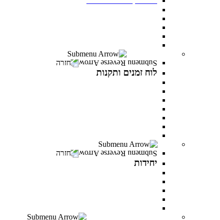
תנאי קבלה
שכר לימוד ומלגות
יום פתוח במרכז האקדמי פרס
תואר ראשון בסמסטר אביב
תואר שני בסמסטר אביב
לוח זמנים ותקנות
חזרה
לוח זמנים ותקנות
תקנונים וטפסים
תקנון אקדמי
תקנון מילואים
תקנון הריון ולידה
תקנון וועדת משמעת
תקנון למניעת הטרדה מינית
לוח זמנים אקדמי
יחידות
חזרה
יחידות
המרכז לפיתוח קריירה
היחידה לקידום מגוון ושוויון מגדרי
היחידה לאנגלית
PereStart - המרכז ליזמות וחדשנות
הקליניקה הפסיכולוגית
דיקנט הסטודנטים מרכז רעו"ת