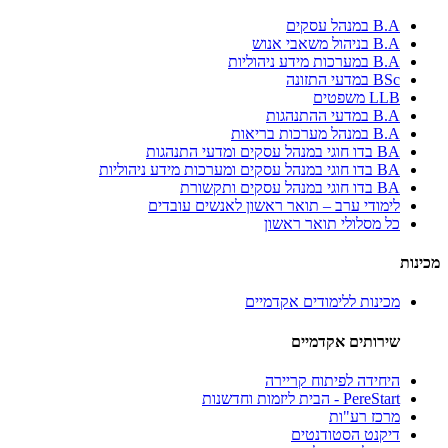
B.A במנהל עסקים
B.A בניהול משאבי אנוש
B.A במערכות מידע ניהוליות
BSc במדעי התזונה
LLB משפטים
B.A במדעי ההתנהגות
B.A במנהל מערכות בריאות
BA בדו חוגי במנהל עסקים ומדעי התנהגות
BA בדו חוגי במנהל עסקים ומערכות מידע ניהוליות
BA בדו חוגי במנהל עסקים ותקשורת
לימודי ערב – תואר ראשון לאנשים עובדים
כל מסלולי תואר ראשון
מכינות
מכינות ללימודים אקדמיים
שירותים אקדמיים
היחידה לפיתוח קריירה
PereStart - הבית ליזמות וחדשנות
מרכז רע"ות
דיקנט הסטודנטים