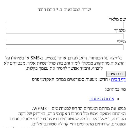
שדות המסומנים ב-* הינם חובה
שם מלא
*
טלפון
*
מייל
*
בלחיצה על הכפתור, נדאג לעדכן אותך (במייל, ב-SMS או בשיחה) על
הרצאות מרתקות, מסלולי לימוד והטבות שרלוונטיות אליך. מבטיחים לא
להציף, ותמיד אפשר להסיר את עצמך בקלות.
דף הבית
/
חדש! מעונות סטודנטים במרכז האקדמי פרס
מה במתחם:
אודות המתחם
פגשו את מתחם המגורים החדש לסטודנטים – WEME.
המתחם ממוקם ממש מול המרכז האקדמי פרס, במרחק של דקה
מהכיתה, ומשלב את כל מה שסטודנטים בימינו צריכים: מגורים נוחים
ומפנקים, שירותים מתקדמים וחיי קהילה סטודנטיאליים.