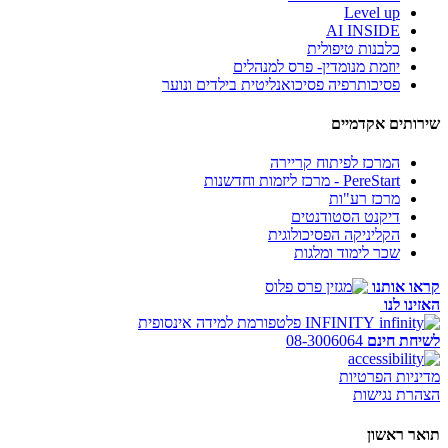
Level up
AI INSIDE
כלבנות טיפולית
יוזמת מנומדין- פרס למנהלים
פסיכותרפיה פסיכואנליטית בילדים ונוער
שירותים אקדמיים
המרכז לפיתוח קריירה
PereStart - מרכז ליזמות וחדשנות
מרכז רע"ות
דיקנט הסטודנטים
הקליניקה הפסיכולוגית
שכר לימוד ומלגות
קראו אותנו
האזינו לנו
INFINITY
פלטפורמת למידה אינסופית
לשיחת חינם
08-3006064
מדיניות הפרטיות
הצהרת נגישות
תואר ראשון