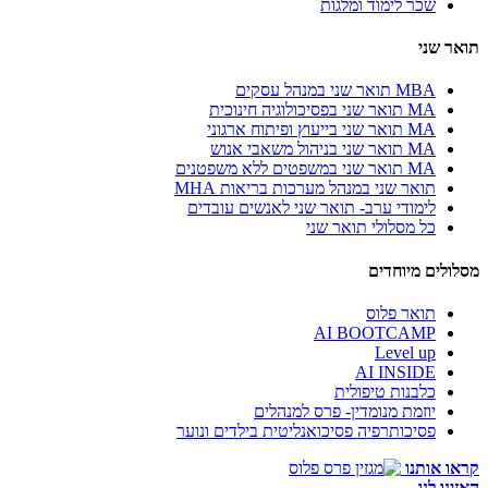
שכר לימוד ומלגות
תואר שני
MBA תואר שני במנהל עסקים
MA תואר שני בפסיכולוגיה חינוכית
MA תואר שני בייעוץ ופיתוח ארגוני
MA תואר שני בניהול משאבי אנוש
MA תואר שני במשפטים ללא משפטנים
תואר שני במנהל מערכות בריאות MHA
לימודי ערב- תואר שני לאנשים עובדים
כל מסלולי תואר שני
מסלולים מיוחדים
תואר פלוס
AI BOOTCAMP
Level up
AI INSIDE
כלבנות טיפולית
יוזמת מנומדין- פרס למנהלים
פסיכותרפיה פסיכואנליטית בילדים ונוער
קראו אותנו
האזינו לנו