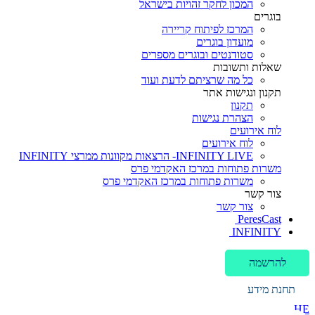
המכון לחקר זהויות בישראל
בוגרים
המרכז לפיתוח קריירה
מועדון בוגרים
סטודנטים ובוגרים מספרים
שאלות ותשובות
כל מה שרציתם לדעת ועוד
תקנון ונגישות אתר
תקנון
הצהרת נגישות
לוח אירועים
לוח אירועים
INFINITY LIVE- הרצאות מקוונות ממרצי INFINITY
משרות פתוחות במרכז האקדמי פרס
משרות פתוחות במרכז האקדמי פרס
צור קשר
צור קשר
PeresCast
INFINITY
להרשמה
תחנת מידע
HE