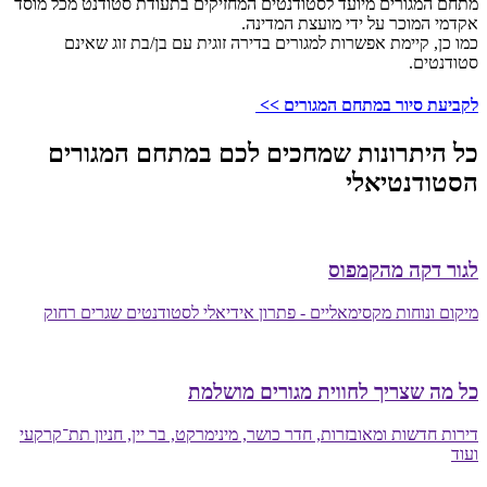
מתחם המגורים מיועד לסטודנטים המחזיקים בתעודת סטודנט מכל מוסד
אקדמי המוכר על ידי מועצת המדינה.
כמו כן, קיימת אפשרות למגורים בדירה זוגית עם בן/בת זוג שאינם
סטודנטים.
לקביעת סיור במתחם המגורים >>
כל היתרונות שמחכים לכם במתחם המגורים
הסטודנטיאלי
לגור דקה מהקמפוס
מיקום ונוחות מקסימאליים - פתרון אידיאלי לסטודנטים שגרים רחוק
כל מה שצריך לחווית מגורים מושלמת
דירות חדשות ומאובזרות, חדר כושר, מינימרקט, בר יין, חניון תת־קרקעי
ועוד