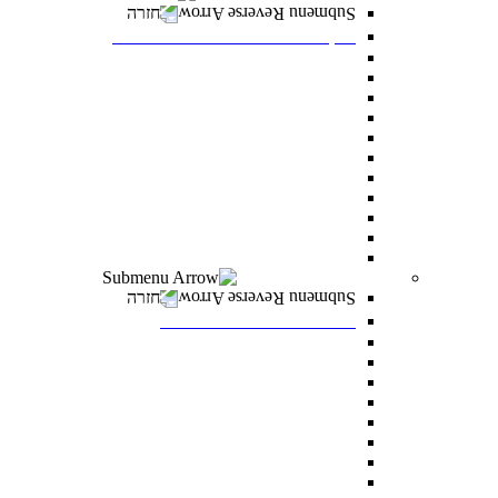
חזרה
דיקנט הסטודנטים מרכז רעו"ת
דיקנט הסטודנטים
מילואים
הריון ולידה
מועדי בחינה מיוחדים
הנגשת כישורי למידה
אבחון ותנאי בחינה מותאמים
התאמות לאוכלוסיות מסוימות
היחידה לקידום בני החברה הערבית
סיוע כללי לסטודנטים
הצטיינות והערכה
מצפ”ן – מרכז צמיחה, פיתוח ונחישות
רווחה ומעורבות חברתית
חזרה
רווחה ומעורבות חברתית
מלגות
פרס לאב רחובות
“ואהבת” – התוכנית למעורבות חברתית
סיוע לעולים חדשים
מתאימים לך מלגה
טיפול וייעוץ
נגישות לסטודנטים עם מוגבלויות
מדרשת דניאל – לאחדות ישראל