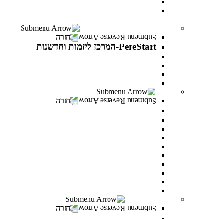
עוז באקדמיה- לפצועי ופצועות צה"ל וכוחות הביטחון
יחד באקדמיה- למעגלי הנפגעים של מלחמת “חרבות
ברזל”
PereStart-המרכז ליזמות וחדשנות
חזרה
PereStart-המרכז ליזמות וחדשנות
PereStart-המרכז ליזמות וחדשנות
האקתונים
קהילת בעלי עסקים - Business Campus
הרצאות העשרה עם יזמים פורצי דרך
ספרייה
חזרה
ספרייה
חיפוש אחד
מאגרי מידע כניסה מרחוק
מאגרי מידע כניסה מהקמפוס
Google scholar
נהלי השאלה וכללי התנהגות
חדרי לימוד בקבוצות
כללי ציטוט ביבליוגרפי
מדריכים
מדריך הדפסה וצילום בספרייה
מעונות סטודנטים
חזרה
מעונות סטודנטים