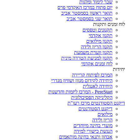
שכר לימוד ומלגות
יום פתוח במרכז האקדמי פרס
תואר ראשון בסמסטר אביב
תואר שני בסמסטר אביב
לוח זמנים ותקנות
תקנונים וטפסים
תקנון אקדמי
תקנון מילואים
תקנון הריון ולידה
תקנון וועדת משמעת
תקנון למניעת הטרדה מינית
לוח זמנים אקדמי
יחידות
המרכז לפיתוח קריירה
היחידה לקידום מגוון ושוויון מגדרי
היחידה לאנגלית
PereStart - המרכז ליזמות וחדשנות
הקליניקה הפסיכולוגית
דיקנט הסטודנטים מרכז רעו"ת
דיקנט הסטודנטים
מילואים
הריון ולידה
מועדי בחינה מיוחדים
הנגשת כישורי למידה
אבחון ותנאי בחינה מותאמים