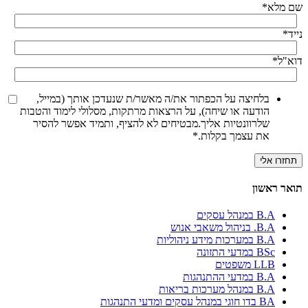
שם מלא
*
נייד
*
דוא"ל
*
בלחיצה על הכפתור את/ה מאשר/ת שנעדכן אותך (במייל,
הודעה או שיחה), על הרצאות מרתקות, מסלולי לימוד והטבות
שלרוונטיות אליך.מבטיחים לא להציף, ותמיד אפשר להסיר
את עצמך בקלות.
*
תואר ראשון
B.A במנהל עסקים
B.A. בניהול משאבי אנוש
B.A במערכות מידע ניהוליות
BSc במדעי התזונה
LLB משפטים
B.A במדעי ההתנהגות
B.A במנהל מערכות בריאות
BA בדו חוגי במנהל עסקים ומדעי התנהגות