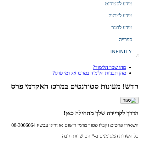
מידע לסטודנט
עברית
EN
מידע למרצה
מידע לבוגר
הקלד מילת חיפוש
ספרייה
חיפוש
INFINITY
חיפושים נפוצים
מהו שכר הלימוד?
מהן תכניות הלימוד במרכז אקדמי פרס?
חדש! מעונות סטודנטים במרכז האקדמי פרס
הדרך לקריירה שלך מתחילה כאן!
השאירו פרטים וקבלו פטור מדמי רישום או חייגו עכשיו 08-3006064
כל השדות המסומנים ב-* הם שדות חובה