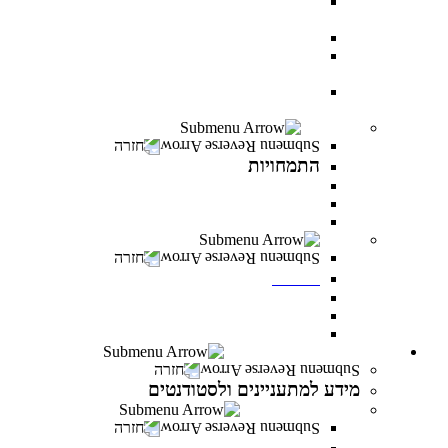
AI BOOTCAMP- הרצאות וסדנאות על עולם
הבינה המלאכותית
עוז באקדמיה- לפצועי ופצועות צה"ל וכוחות הביטחון
יחד באקדמיה- למעגלי הנפגעים של מלחמת “חרבות
ברזל”
יוזמת מנומדין-פרס למנהלים: מנהיגות עסקית מובילת
שינוי
התמחויות
חזרה
התמחויות
התמחויות בתואר ראשון במנהל עסקים
התמחויות בתואר ראשון במערכות מידע ניהוליות
התמחויות בתואר שני במנהל עסקים
מכינות
חזרה
מכינות
מכינה 30+
מכינת מתמטיקה
מכינה מדעית במדעי התזונה
מידע למתעניינים ולסטודנטים
חזרה
מידע למתעניינים ולסטודנטים
תנאי קבלה והרשמה
חזרה
תנאי קבלה והרשמה