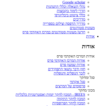
Google scholar
נהלי השאלה וכללי התנהגות
חדרי לימוד בקבוצות
כללי ציטוט ביבליוגרפי
מדריכים
מדריך הדפסה וצילום בספרייה
מעונות סטודנטים
חדש! מעונות סטודנטים במרכז האקדמי פרס
אודות
אודות
אודות המרכז האקדמי פרס
אודות המרכז האקדמי פרס
אודות שמעון פרס
חזון ודבר נושאי התפקידים
לזכר הנופלים והנופלות
סגל ומחקר
סגל אקדמי
פרסומים של המרצים
מכוני מחקר
IREES - המכון לחקר יזמות ואסטרטגיות כלכליות
המכון לחקר התקווה
המכון לחקר הפרופסיות