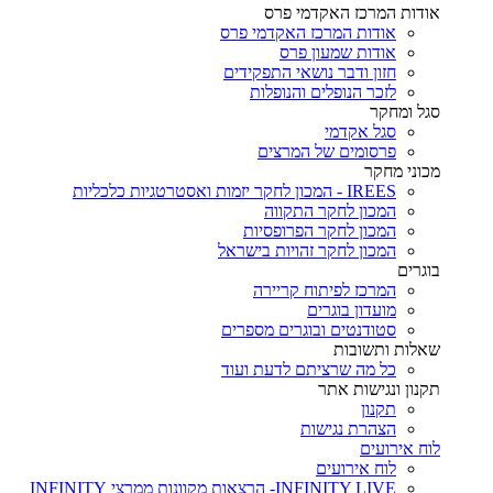
אודות המרכז האקדמי פרס
אודות המרכז האקדמי פרס
אודות שמעון פרס
חזון ודבר נושאי התפקידים
לזכר הנופלים והנופלות
סגל ומחקר
סגל אקדמי
פרסומים של המרצים
מכוני מחקר
IREES - המכון לחקר יזמות ואסטרטגיות כלכליות
המכון לחקר התקווה
המכון לחקר הפרופסיות
המכון לחקר זהויות בישראל
בוגרים
המרכז לפיתוח קריירה
מועדון בוגרים
סטודנטים ובוגרים מספרים
שאלות ותשובות
כל מה שרציתם לדעת ועוד
תקנון ונגישות אתר
תקנון
הצהרת נגישות
לוח אירועים
לוח אירועים
INFINITY LIVE- הרצאות מקוונות ממרצי INFINITY