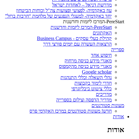
מדרשת דניאל – לאחדות ישראל
עוז באקדמיה- לפצועי ופצועות צה"ל וכוחות הביטחון
יחד באקדמיה- למעגלי הנפגעים של מלחמת “חרבות ברזל”
PereStart-המרכז ליזמות וחדשנות
PereStart-המרכז ליזמות וחדשנות
האקתונים
קהילת בעלי עסקים - Business Campus
הרצאות העשרה עם יזמים פורצי דרך
ספרייה
חיפוש אחד
מאגרי מידע כניסה מרחוק
מאגרי מידע כניסה מהקמפוס
Google scholar
נהלי השאלה וכללי התנהגות
חדרי לימוד בקבוצות
כללי ציטוט ביבליוגרפי
מדריכים
מדריך הדפסה וצילום בספרייה
מעונות סטודנטים
חדש! מעונות סטודנטים במרכז האקדמי פרס
אודות
אודות