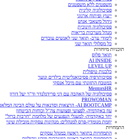
משפטים ללא משפטנים
פסיכולוגיה קלינית
ייעוץ ופיתוח ארגוני
ניהול משאבי אנוש
פסיכולוגיה חינוכית
מנהל מערכות בריאות
לימודי ערב- תואר שני לאנשים עובדים
כל מסלולי תואר שני
תוכניות מיוחדות
תואר פלוס
AI INSIDE
LEVEL UP
כלבנות טיפולית
פסיכותרפיה פסיכואנליטית בילדים ונוער
במטבח התזונתי עם מיכל אנסקי
MentorsHR
פסיכולוגיה של האהבה עם דני פרידנלנדר וד"ר יעל דורון
PROWOMAN
AI BOOTCAMP- הרצאות וסדנאות על עולם הבינה המלאכותית
עוז באקדמיה- לפצועי ופצועות צה"ל וכוחות הביטחון
יחד באקדמיה- למעגלי הנפגעים של מלחמת “חרבות ברזל”
יוזמת מנומדין-פרס למנהלים: מנהיגות עסקית מובילת שינוי
התמחויות
התמחויות בתואר ראשון במנהל עסקים
התמחויות בתואר ראשון במערכות מידע ניהוליות