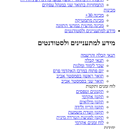
התמחויות בתואר שני במנהל עסקים
מכינות
מכינה 30+
מכינת מתמטיקה
מכינה מדעית במדעי התזונה
מידע למתעניינים ולסטודנטים
מידע למתעניינים ולסטודנטים
תנאי קבלה והרשמה
תנאי קבלה
שכר לימוד ומלגות
יום פתוח במרכז האקדמי פרס
תואר ראשון בסמסטר אביב
תואר שני בסמסטר אביב
לוח זמנים ותקנות
תקנונים וטפסים
תקנון אקדמי
תקנון מילואים
תקנון הריון ולידה
תקנון וועדת משמעת
תקנון למניעת הטרדה מינית
לוח זמנים אקדמי
יחידות