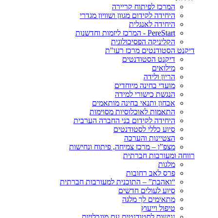
המרכז לפיתוח קריירה
היחידה לקידום מגוון ושוויון מגדרי
היחידה לאנגלית
PereStart - המרכז ליזמות וחדשנות
הקליניקה הפסיכולוגית
דיקנט הסטודנטים מרכז רעו"ת
דיקנט הסטודנטים
מילואים
הריון ולידה
מועדי בחינה מיוחדים
הנגשת כישורי למידה
אבחון ותנאי בחינה מותאמים
התאמות לאוכלוסיות מסוימות
היחידה לקידום בני החברה הערבית
סיוע כללי לסטודנטים
הצטיינות והערכה
מצפ”ן – מרכז צמיחה, פיתוח ונחישות
רווחה ומעורבות חברתית
מלגות
פרס לאב רחובות
“ואהבת” – התוכנית למעורבות חברתית
סיוע לעולים חדשים
מתאימים לך מלגה
טיפול וייעוץ
נגישות לסטודנטים עם מוגבלויות