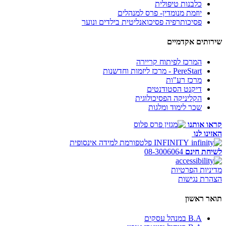
כלבנות טיפולית
יוזמת מנומדין- פרס למנהלים
פסיכותרפיה פסיכואנליטית בילדים ונוער
שירותים אקדמיים
המרכז לפיתוח קריירה
PereStart - מרכז ליזמות וחדשנות
מרכז רע"ות
דיקנט הסטודנטים
הקליניקה הפסיכולוגית
שכר לימוד ומלגות
קראו אותנו
האזינו לנו
INFINITY
פלטפורמת למידה אינסופית
לשיחת חינם
08-3006064
מדיניות הפרטיות
הצהרת נגישות
תואר ראשון
B.A במנהל עסקים