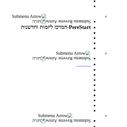
עוז באקדמיה- לפצועי ופצועות צה"ל וכוחות הביטחון
יחד באקדמיה- למעגלי הנפגעים של מלחמת “חרבות
ברזל”
PereStart-המרכז ליזמות וחדשנות
חזרה
PereStart-המרכז ליזמות וחדשנות
PereStart-המרכז ליזמות וחדשנות
האקתונים
קהילת בעלי עסקים - Business Campus
הרצאות העשרה עם יזמים פורצי דרך
ספרייה
חזרה
ספרייה
חיפוש אחד
מאגרי מידע כניסה מרחוק
מאגרי מידע כניסה מהקמפוס
Google scholar
נהלי השאלה וכללי התנהגות
חדרי לימוד בקבוצות
כללי ציטוט ביבליוגרפי
מדריכים
מדריך הדפסה וצילום בספרייה
מעונות סטודנטים
חזרה
מעונות סטודנטים