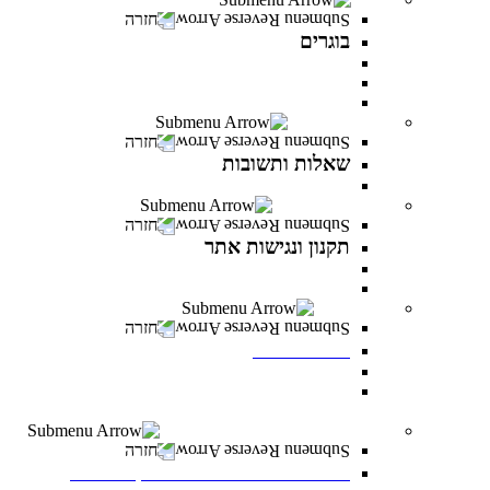
חזרה
בוגרים
המרכז לפיתוח קריירה
מועדון בוגרים
סטודנטים ובוגרים מספרים
שאלות ותשובות
חזרה
שאלות ותשובות
כל מה שרציתם לדעת ועוד
תקנון ונגישות אתר
חזרה
תקנון ונגישות אתר
תקנון
הצהרת נגישות
לוח אירועים
חזרה
לוח אירועים
לוח אירועים
INFINITY LIVE- הרצאות מקוונות ממרצי
INFINITY
משרות פתוחות במרכז האקדמי פרס
חזרה
משרות פתוחות במרכז האקדמי פרס