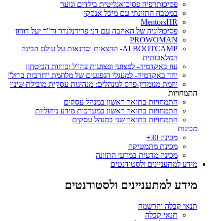
פסיכותרפיה פסיכואנליטית בילדים ונוער
במטבח התזונתי עם מיכל אנסקי
MentorsHR
פסיכולוגיה של האהבה עם דני פרידנלנדר וד"ר יעל דורון
PROWOMAN
AI BOOTCAMP- הרצאות וסדנאות על עולם הבינה
המלאכותית
עוז באקדמיה- לפצועי ופצועות צה"ל וכוחות הביטחון
יחד באקדמיה- למעגלי הנפגעים של מלחמת “חרבות ברזל”
יוזמת מנומדין-פרס למנהלים: מנהיגות עסקית מובילת שינוי
התמחויות
התמחויות בתואר ראשון במנהל עסקים
התמחויות בתואר ראשון במערכות מידע ניהוליות
התמחויות בתואר שני במנהל עסקים
מכינות
מכינה 30+
מכינת מתמטיקה
מכינה מדעית במדעי התזונה
מידע למתעניינים ולסטודנטים
מידע למתעניינים ולסטודנטים
תנאי קבלה והרשמה
תנאי קבלה