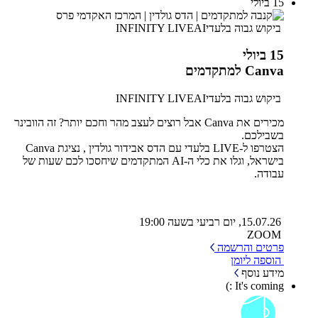
15 ביולי
ביקוש גבוה
בלעדי
AI
INFINITY LIVE
15 ביולי
Canva למתקדמים
ביקוש גבוה
בלעדי
AI
INFINITY LIVE
מכירים את Canva אבל רוצים לעצב מהר וחכם יותר? זה הוובינר
בשבילכם.
הצטרפו ל-LIVE בלעדי עם הדס אבידור גולדין , נציגת Canva
בישראל, וגלו את כלי ה-AI המתקדמים שיחסכו לכם שעות של
עבודה.
15.07.26, יום רביעי בשעה 19:00
ZOOM
פרטים והרשמה
הוספה ליומן
מידע נוסף
It's coming :)