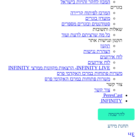
המכון לחקר זהויות בישראל
בוגרים
המרכז לפיתוח קריירה
מועדון בוגרים
סטודנטים ובוגרים מספרים
שאלות ותשובות
כל מה שרציתם לדעת ועוד
תקנון ונגישות אתר
תקנון
הצהרת נגישות
לוח אירועים
לוח אירועים
INFINITY LIVE- הרצאות מקוונות ממרצי INFINITY
משרות פתוחות במרכז האקדמי פרס
משרות פתוחות במרכז האקדמי פרס
צור קשר
צור קשר
PeresCast
INFINITY
להרשמה
תחנת מידע
HE