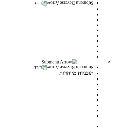
חזרה
תואר שני
מנהל עסקים MBA
משפטים ללא משפטנים
פסיכולוגיה קלינית
ייעוץ ופיתוח ארגוני
ניהול משאבי אנוש
פסיכולוגיה חינוכית
מנהל מערכות בריאות
לימודי ערב- תואר שני לאנשים עובדים
כל מסלולי תואר שני
תוכניות מיוחדות
חזרה
תוכניות מיוחדות
תואר פלוס
AI INSIDE
LEVEL UP
כלבנות טיפולית
פסיכותרפיה פסיכואנליטית בילדים ונוער
במטבח התזונתי עם מיכל אנסקי
MentorsHR
פסיכולוגיה של האהבה עם דני פרידנלנדר וד"ר יעל
דורון
PROWOMAN