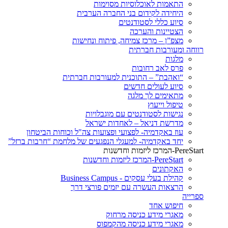
התאמות לאוכלוסיות מסוימות
היחידה לקידום בני החברה הערבית
סיוע כללי לסטודנטים
הצטיינות והערכה
מצפ”ן – מרכז צמיחה, פיתוח ונחישות
רווחה ומעורבות חברתית
מלגות
פרס לאב רחובות
“ואהבת” – התוכנית למעורבות חברתית
סיוע לעולים חדשים
מתאימים לך מלגה
טיפול וייעוץ
נגישות לסטודנטים עם מוגבלויות
מדרשת דניאל – לאחדות ישראל
עוז באקדמיה- לפצועי ופצועות צה"ל וכוחות הביטחון
יחד באקדמיה- למעגלי הנפגעים של מלחמת “חרבות ברזל”
PereStart-המרכז ליזמות וחדשנות
PereStart-המרכז ליזמות וחדשנות
האקתונים
קהילת בעלי עסקים - Business Campus
הרצאות העשרה עם יזמים פורצי דרך
ספרייה
חיפוש אחד
מאגרי מידע כניסה מרחוק
מאגרי מידע כניסה מהקמפוס