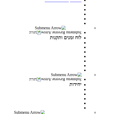
תנאי קבלה
שכר לימוד ומלגות
יום פתוח במרכז האקדמי פרס
תואר ראשון בסמסטר אביב
תואר שני בסמסטר אביב
לוח זמנים ותקנות
חזרה
לוח זמנים ותקנות
תקנונים וטפסים
תקנון אקדמי
תקנון מילואים
תקנון הריון ולידה
תקנון וועדת משמעת
תקנון למניעת הטרדה מינית
לוח זמנים אקדמי
יחידות
חזרה
יחידות
המרכז לפיתוח קריירה
היחידה לקידום מגוון ושוויון מגדרי
היחידה לאנגלית
PereStart - המרכז ליזמות וחדשנות
הקליניקה הפסיכולוגית
דיקנט הסטודנטים מרכז רעו"ת