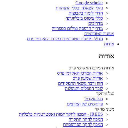
Google scholar
נהלי השאלה וכללי התנהגות
חדרי לימוד בקבוצות
כללי ציטוט ביבליוגרפי
מדריכים
מדריך הדפסה וצילום בספרייה
מעונות סטודנטים
חדש! מעונות סטודנטים במרכז האקדמי פרס
אודות
אודות
אודות המרכז האקדמי פרס
אודות המרכז האקדמי פרס
אודות שמעון פרס
חזון ודבר נושאי התפקידים
לזכר הנופלים והנופלות
סגל ומחקר
סגל אקדמי
פרסומים של המרצים
מכוני מחקר
IREES - המכון לחקר יזמות ואסטרטגיות כלכליות
המכון לחקר התקווה
המכון לחקר הפרופסיות