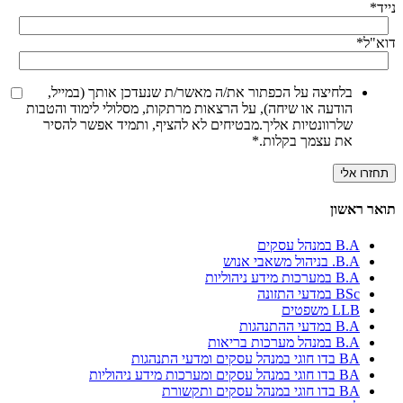
נייד
*
דוא"ל
*
בלחיצה על הכפתור את/ה מאשר/ת שנעדכן אותך (במייל,
הודעה או שיחה), על הרצאות מרתקות, מסלולי לימוד והטבות
שלרוונטיות אליך.מבטיחים לא להציף, ותמיד אפשר להסיר
את עצמך בקלות.
*
תואר ראשון
B.A במנהל עסקים
B.A. בניהול משאבי אנוש
B.A במערכות מידע ניהוליות
BSc במדעי התזונה
LLB משפטים
B.A במדעי ההתנהגות
B.A במנהל מערכות בריאות
BA בדו חוגי במנהל עסקים ומדעי התנהגות
BA בדו חוגי במנהל עסקים ומערכות מידע ניהוליות
BA בדו חוגי במנהל עסקים ותקשורת