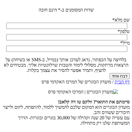
שדות המסומנים ב-* הינם חובה
שם מלא
*
טלפון
*
מייל
*
בלחיצה על הכפתור, נדאג לעדכן אותך (במייל, ב-SMS או בשיחה) על
הרצאות מרתקות, מסלולי לימוד והטבות שרלוונטיות אליך. מבטיחים לא
להציף, ותמיד אפשר להסיר את עצמך בקלות.
דף הבית
/
מועדון הבוגרים של המרכז האקדמי פרס
סיימתם את התואר? וולקם טו דה קלאב!
מועדון הבוגרים הוא המקום שלכם להמשיך ללמוד, להתפתח, ליזום ולייצר
חיבורים ששווים זהב.
עם עשייה של 20 שנה וקהילה של 30,000 בוגרים ובוגרות- הדרך
המשותפת שלנו רק מתחילה.