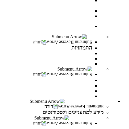
AI BOOTCAMP- הרצאות וסדנאות על עולם
הבינה המלאכותית
עוז באקדמיה- לפצועי ופצועות צה"ל וכוחות הביטחון
יחד באקדמיה- למעגלי הנפגעים של מלחמת “חרבות
ברזל”
יוזמת מנומדין-פרס למנהלים: מנהיגות עסקית מובילת
שינוי
התמחויות
חזרה
התמחויות
התמחויות בתואר ראשון במנהל עסקים
התמחויות בתואר ראשון במערכות מידע ניהוליות
התמחויות בתואר שני במנהל עסקים
מכינות
חזרה
מכינות
מכינה 30+
מכינת מתמטיקה
מכינה מדעית במדעי התזונה
מידע למתעניינים ולסטודנטים
חזרה
מידע למתעניינים ולסטודנטים
תנאי קבלה והרשמה
חזרה
תנאי קבלה והרשמה