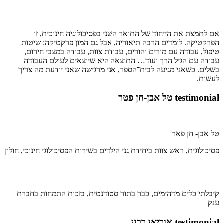
אם לתמצת את הייחוד של התואר השני בפסיכולוגיה חינוכית, זו
הפרקטיקה. לומדים הרבה תיאוריה, אבל גם המון פרקטיקה: שיטות
טיפול, עבודה עם מורים והורים, עבודת צוות, עבודה במצבי חירום,
עבודה עם הגיל הרך ועוד… התוצאה היא שיוצאים לעולם העבודה
בשלים. כשאני מגיעה לבית־הספר, אני מרגישה שאני יודעת מה צריך
לעשות.
testimonial טל אבן-חן פטר
טל אבן- חן פאר
פסיכולוגית, ראש צוות ביחידת גני הילדים בשירות הפסיכולוגי חינוכי, חולון
קיבלתי כלים מדהימים, כבר בתור סטודנטית, בזכות התמחות בחברת
ענק
testimonial אוריאן רבני