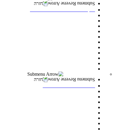
חזרה
דיקנט הסטודנטים מרכז רעו"ת
דיקנט הסטודנטים
מילואים
הריון ולידה
מועדי בחינה מיוחדים
הנגשת כישורי למידה
אבחון ותנאי בחינה מותאמים
התאמות לאוכלוסיות מסוימות
היחידה לקידום בני החברה הערבית
סיוע כללי לסטודנטים
הצטיינות והערכה
מצפ”ן – מרכז צמיחה, פיתוח ונחישות
רווחה ומעורבות חברתית
חזרה
רווחה ומעורבות חברתית
מלגות
פרס לאב רחובות
“ואהבת” – התוכנית למעורבות חברתית
סיוע לעולים חדשים
מתאימים לך מלגה
טיפול וייעוץ
נגישות לסטודנטים עם מוגבלויות
מדרשת דניאל – לאחדות ישראל