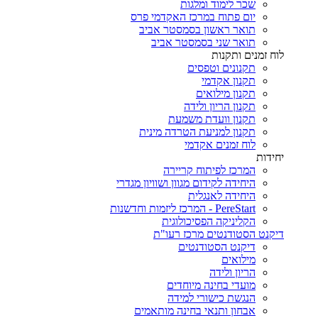
שכר לימוד ומלגות
יום פתוח במרכז האקדמי פרס
תואר ראשון בסמסטר אביב
תואר שני בסמסטר אביב
לוח זמנים ותקנות
תקנונים וטפסים
תקנון אקדמי
תקנון מילואים
תקנון הריון ולידה
תקנון וועדת משמעת
תקנון למניעת הטרדה מינית
לוח זמנים אקדמי
יחידות
המרכז לפיתוח קריירה
היחידה לקידום מגוון ושוויון מגדרי
היחידה לאנגלית
PereStart - המרכז ליזמות וחדשנות
הקליניקה הפסיכולוגית
דיקנט הסטודנטים מרכז רעו"ת
דיקנט הסטודנטים
מילואים
הריון ולידה
מועדי בחינה מיוחדים
הנגשת כישורי למידה
אבחון ותנאי בחינה מותאמים