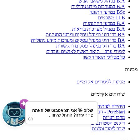
B.A בניהול משאבי אנוש
B.A במערכות מידע ניהוליות
BSc במדעי התזונה
LLB משפטים
B.A במדעי ההתנהגות
B.A במנהל מערכות בריאות
BA בדו חוגי במנהל עסקים ומדעי התנהגות
BA בדו חוגי במנהל עסקים ומערכות מידע ניהוליות
BA בדו חוגי במנהל עסקים ותקשורת
לימודי ערב – תואר ראשון לאנשים עובדים
כל מסלולי תואר ראשון
מכינות
מכינות ללימודים אקדמיים
שירותים אקדמיים
היחידה לפיתוח קריירה
שלום 👋 אני הצ'אטבוט של האתר!
PereStart - הבית ליזמות וחדשנות
צריך עזרה? התחל שיחה..
מרכז רע"ות
דיקנט הסטודנטים
שכר לימוד ומלגות