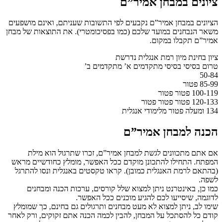
ציונים במבחן אמיר”ם
הציונים במבחן אמיר”ם נקבעים לפי התשובות שעניתם, ואינם מושפעים
משאר הנבחנים במועד שלכם (כמו בפסיכומטרי). את התוצאות של מבחן
אמיר”ם תקבלו במקום.
ציון בחינת מיון רמת אנגלית נדרשת
טרום בסיסי בסיסי מתקדמים א’ מתקדמים ב’
50-84
85-99 פטור
100-119 פטור פטור
120-133 פטור פטור פטור
134 ומעלה פטור מלימודי אנגלית
הכנה למבחן אמיר”ם
אם אתם מתכוונים לגשת למבחן אמיר”ם, זכרו שתרגול הוא מילת
המפתח. התחילו להתכונן מוקדם ככל האפשר, מומלץ כחודשיים מראש
(בהתאם לרמת האנגלית כמובן). קראו טקסטים באנגלית ונסו להתרגל
לשפה.
כמו כן, באינטרנט ניתן למצוא שלל קורסים, ערכות הכנה ומבחנים
לדוגמה, שיסייעו לכם להגיע מוכנים ככל האפשר.
שימו לב, ניתן למצוא לא מעט מבחנים ותרגולים גם בחינם, כך שמומלץ
קודם כל להסתכל על המבחן, להבין לכמה הכנה אתם זקוקים, ורק לאחר