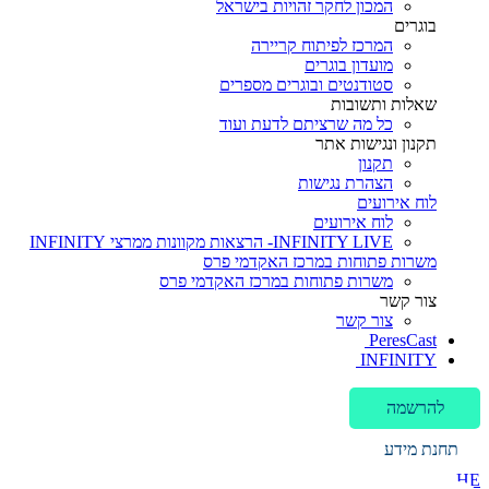
המכון לחקר זהויות בישראל
בוגרים
המרכז לפיתוח קריירה
מועדון בוגרים
סטודנטים ובוגרים מספרים
שאלות ותשובות
כל מה שרציתם לדעת ועוד
תקנון ונגישות אתר
תקנון
הצהרת נגישות
לוח אירועים
לוח אירועים
INFINITY LIVE- הרצאות מקוונות ממרצי INFINITY
משרות פתוחות במרכז האקדמי פרס
משרות פתוחות במרכז האקדמי פרס
צור קשר
צור קשר
PeresCast
INFINITY
להרשמה
תחנת מידע
HE