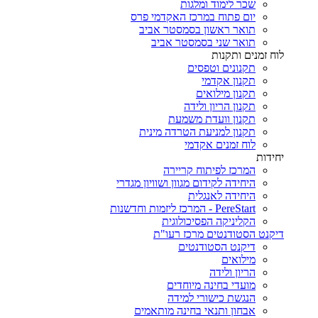
שכר לימוד ומלגות
יום פתוח במרכז האקדמי פרס
תואר ראשון בסמסטר אביב
תואר שני בסמסטר אביב
לוח זמנים ותקנות
תקנונים וטפסים
תקנון אקדמי
תקנון מילואים
תקנון הריון ולידה
תקנון וועדת משמעת
תקנון למניעת הטרדה מינית
לוח זמנים אקדמי
יחידות
המרכז לפיתוח קריירה
היחידה לקידום מגוון ושוויון מגדרי
היחידה לאנגלית
PereStart - המרכז ליזמות וחדשנות
הקליניקה הפסיכולוגית
דיקנט הסטודנטים מרכז רעו"ת
דיקנט הסטודנטים
מילואים
הריון ולידה
מועדי בחינה מיוחדים
הנגשת כישורי למידה
אבחון ותנאי בחינה מותאמים