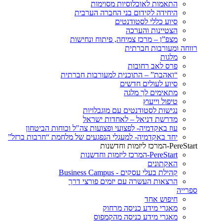
התאמות לאוכלוסיות מסוימות
היחידה לקידום בני החברה הערבית
סיוע כללי לסטודנטים
הצטיינות והערכה
מצפ”ן – מרכז צמיחה, פיתוח ונחישות
רווחה ומעורבות חברתית
מלגות
פרס לאב רחובות
“ואהבת” – התוכנית למעורבות חברתית
סיוע לעולים חדשים
מתאימים לך מלגה
טיפול וייעוץ
נגישות לסטודנטים עם מוגבלויות
מדרשת דניאל – לאחדות ישראל
עוז באקדמיה- לפצועי ופצועות צה"ל וכוחות הביטחון
יחד באקדמיה- למעגלי הנפגעים של מלחמת “חרבות ברזל”
PereStart-המרכז ליזמות וחדשנות
PereStart-המרכז ליזמות וחדשנות
האקתונים
קהילת בעלי עסקים - Business Campus
הרצאות העשרה עם יזמים פורצי דרך
ספרייה
חיפוש אחד
מאגרי מידע כניסה מרחוק
מאגרי מידע כניסה מהקמפוס