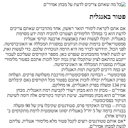
פטור באנגלית
אם אתם לקראת לימודי תואר ראשון, אחד מהדברים שאתם צריכים
לדעת הוא כי במהלך הלימודים תצטרכו להוכיח רמת ידע מסוימת
באנגלית. תוכלו לעשות זאת באמצעות ארבעה קורסי אנגלית
סמסטריאליים ברמות שונות הניתנים במסגרת המכללה או האוניברסיטה.
לפני הכול, תידרשו לברר מה היא הרמה הנוכחית שלכם. כדי לעשות זאת,
יש לגשת לאחד מהמבחנים שנפרט כאן. מספר הקורסים שעליכם לעבור
ייקבע בהתאם לציון שתקבלו וציון גבוה יוכל לזכות אתכם בפטור מלימודי
אנגלית במסגרת המכללה או האוניברסיטה.
יש כמה דרכים לקביעת רמת האנגלית:
פסיכומטרי – הבחינה הפסיכומטרית מורכבת משלושה פרקים. הצלחה
בפרק האנגלית יכולה לזכות אתכם בפטור מכל הקורסים (אם קיבלתם
ציון 134 ומעלה בפרק האנגלית), או מחלקם.
אמיר”ם – מבחן זה הוא מבחן ייעודי לקביעת רמת האנגלית. מבחן
אמיר”ם הוא מבחן ממוחשב. שיטת הניקוד בקורסים אלה דומה לשיטת
הניקוד בפסיכומטרי.
בגרות – במרכז האקדמי פרס, סטודנטים שקיבלו ציון של 90 ומעלה
בבגרות ברמה של 5 יח”ל באנגלית יסווגו אוטומטית לרמת מתקדמים ב’
(קורס אחד).
*אם אותם סטודנטים רוצים לקבל פטור מלא מלימודי אנגלית, עליהם
לגשת למבחן אמיר”ם.