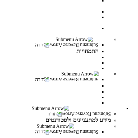
AI BOOTCAMP- הרצאות וסדנאות על עולם
הבינה המלאכותית
עוז באקדמיה- לפצועי ופצועות צה"ל וכוחות הביטחון
יחד באקדמיה- למעגלי הנפגעים של מלחמת “חרבות
ברזל”
יוזמת מנומדין-פרס למנהלים: מנהיגות עסקית מובילת
שינוי
התמחויות
חזרה
התמחויות
התמחויות בתואר ראשון במנהל עסקים
התמחויות בתואר ראשון במערכות מידע ניהוליות
התמחויות בתואר שני במנהל עסקים
מכינות
חזרה
מכינות
מכינה 30+
מכינת מתמטיקה
מכינה מדעית במדעי התזונה
מידע למתעניינים ולסטודנטים
חזרה
מידע למתעניינים ולסטודנטים
תנאי קבלה והרשמה
חזרה
תנאי קבלה והרשמה