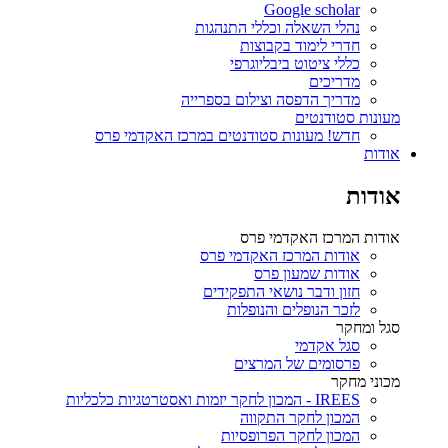
Google scholar
נהלי השאלה וכללי התנהגות
חדרי לימוד בקבוצות
כללי ציטוט ביבליוגרפי
מדריכים
מדריך הדפסה וצילום בספרייה
מעונות סטודנטים
חדש! מעונות סטודנטים במרכז האקדמי פרס
אודות
אודות
אודות המרכז האקדמי פרס
אודות המרכז האקדמי פרס
אודות שמעון פרס
חזון ודבר נושאי התפקידים
לזכר הנופלים והנופלות
סגל ומחקר
סגל אקדמי
פרסומים של המרצים
מכוני מחקר
IREES - המכון לחקר יזמות ואסטרטגיות כלכליות
המכון לחקר התקווה
המכון לחקר הפרופסיות