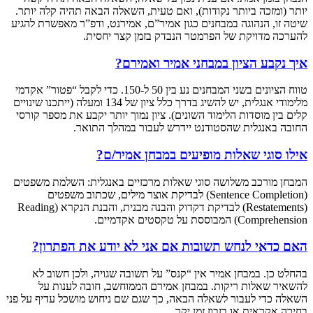
יותר (ומזכה ביותר נקודות), ואם טעית, השאלה הבאה תהיה קלה יותר.
שיטה זו, הנהוגה במבחנים כגון אמיר”ם, אמירנט, ודפ”ר מאפשרת להגיע
להערכה מדויקת של הפרמטר הנבדק בזמן קצר יחסית.
איך נקבע הציון במבחני אמיר ואמירם?
טווח הציונים בשני המבחנים נע בין 50 ל-150. כדי לקבל “פטור” אקדמי
מלימודי אנגלית, יש להשיג בדרך כלל ציון של 134 ומעלה (ייתכנו שינויים
קלים בין מוסדות הלימוד השונים). ציון נמוך יותר יקבע את מספר קורסי
החובה באנגלית שהסטודנט יידרש לעבור במהלך התואר.
אילו סוגי שאלות מופיעים במבחן אמיר/ם?
המבחן מורכב משלושה סוגי שאלות מרכזיים באנגלית: השלמת משפטים
(Sentence Completion) לבדיקת אוצר מילים, שכתוב משפטים
(Restatements) לבדיקת דקדוק והבנה מבנית, והבנת הנקרא (Reading
Comprehension) המבוססת על טקסטים אקדמיים.
האם כדאי לנחש תשובות אם אני לא יודע את הפתרון?
בהחלט כן. במבחן אמיר אין “קנס” על תשובה שגויה, ולכן חשוב לא
להשאיר שאלות ריקות. במבחן אמירם הממוחשב, חובה לענות על
השאלה כדי לעבור לשאלה הבאה, כך שגם שם ניחוש מושכל עדיף על פני
בחירה אקראית או בזבוז זמן יקר.