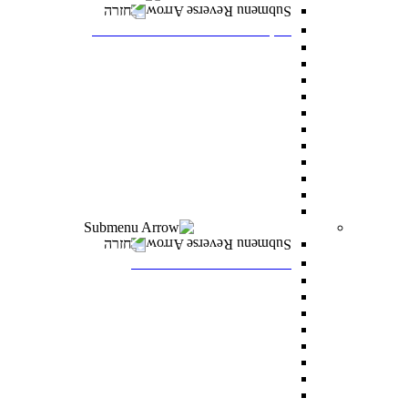
חזרה
דיקנט הסטודנטים מרכז רעו"ת
דיקנט הסטודנטים
מילואים
הריון ולידה
מועדי בחינה מיוחדים
הנגשת כישורי למידה
אבחון ותנאי בחינה מותאמים
התאמות לאוכלוסיות מסוימות
היחידה לקידום בני החברה הערבית
סיוע כללי לסטודנטים
הצטיינות והערכה
מצפ”ן – מרכז צמיחה, פיתוח ונחישות
רווחה ומעורבות חברתית
חזרה
רווחה ומעורבות חברתית
מלגות
פרס לאב רחובות
“ואהבת” – התוכנית למעורבות חברתית
סיוע לעולים חדשים
מתאימים לך מלגה
טיפול וייעוץ
נגישות לסטודנטים עם מוגבלויות
מדרשת דניאל – לאחדות ישראל