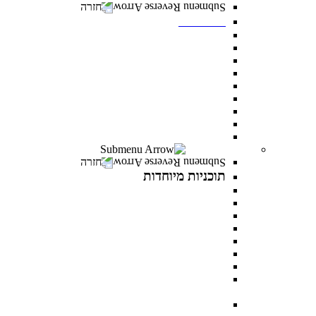
חזרה
תואר שני
מנהל עסקים MBA
משפטים ללא משפטנים
פסיכולוגיה קלינית
ייעוץ ופיתוח ארגוני
ניהול משאבי אנוש
פסיכולוגיה חינוכית
מנהל מערכות בריאות
לימודי ערב- תואר שני לאנשים עובדים
כל מסלולי תואר שני
תוכניות מיוחדות
חזרה
תוכניות מיוחדות
תואר פלוס
AI INSIDE
LEVEL UP
כלבנות טיפולית
פסיכותרפיה פסיכואנליטית בילדים ונוער
במטבח התזונתי עם מיכל אנסקי
MentorsHR
פסיכולוגיה של האהבה עם דני פרידנלנדר וד"ר יעל
דורון
PROWOMAN