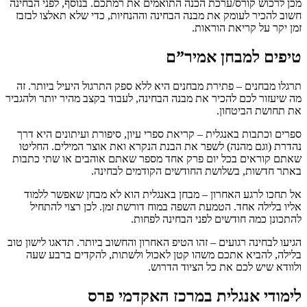
מכן לרכוש קורס/ערכת הכנה התואמים את רמתכם. בנוסף, לפני הבחינה
חשוב להכיר לעומק את מבנה הבחינה וההנחיות, כדי שלא תאלצו לבזבז
זמן יקר על קריאת הוראות.
טיפים למבחן אמיר”ם
תרגלו מבחנים – פתירת מבחנים היא ללא ספק התרגול היעיל ביותר. זה
מה שיעזור לכם להכיר את מבנה הבחינה, לעבוד בקצב מהיר יותר ולהגביר
את תחושת הביטחון.
ספרים וכתבות באנגלית – קריאת ספרי עיון, סיפורת ועיתונים היא דרך
נהדרת (וגם מהנה) לשפר את הבנת הנקרא ואת אוצר המילים. החליטו
שאתם קוראים בכל יום פרק אחד מספר שאתם אוהבים או שתי כתבות
באתר חדשות, בשלושת החודשים הקודמים לבחינה.
אל תחכו לרגע האחרון – מבחן באנגלית הוא לא מבחן שאפשר ללמוד
אליו בלילה אחד. הטמעת השפה במוח דורשת זמן. לכן רצוי להתחיל
להתכונן כמה חודשים לפני הבחינה לפחות.
הגיעו לבחינה רגועים – זהו הטיפ האחרון והחשוב ביותר. תדאגו לישון טוב
בלילה, להביא אתכם משהו קטן לאכול ולשתות, להקדים ברבע שעה
ולוודא שיש לכם את כל הציוד הדרוש.
לימודי אנגלית במרכז האקדמי פרס