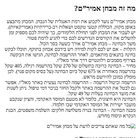
מה זה מבחן אמיר”ם?
מבחן אמיר”ם נועד לקבוע את רמת האנגלית של הנבחן. המבחן מתבצע
באופן מקוון, הכוללת קטעי טקסט ושאלות רב-ברירתיות (אמריקאיות).
יש לעבור את המבחן לפני תחילת הלימודים, כך שיהיה לכם מספיק זמן
להשלים את הקורסים הנדרשים לכם כדי להגיע לרמת פטור.
משך הבחינה – מבחן אמיר”ם אורך כשעה בסך הכול.
הקלות – אם יש לכם לקות למידה ויש בידכם אבחון בתוקף, תוכלו לבקש
בחינה בתנאים מותאמים. לאחר ההרשמה לבחינה, הגישו את הבקשה
בצירוף מסמכים רלוונטיים דרך אתר מאל”ו.
מחיר – הבחינה כרוכה בתשלום של 270 שקל בהרשמה רגילה, 405 שקל
בהרשמה מאוחרת או 675 שקל ביום הבחינה (על בסיס מקום פנוי). לכן
מומלץ כמובן להירשם מראש.
הרשמה וביטול הרשמה – ההרשמה לבחינה נעשית באתר מאל”ו. אפשר
גם לבטל את ההרשמה באתר ולקבל החזר בניכוי דמי טיפול. ניתן לשנות
את מועד הבחינה בעלות של 49 שקל.
הבחינה היא חיצונית, כלומר לא מטעם המוסד האקדמי, והציון שנקבע
מועבר ישירות אל המוסד האקדמי שבו תלמדו.
מבנה הבחינה – הבחינה בנויה משלושה חלקים: השלמת משפטים, הבנת
הנקרא וניסוח מחדש.