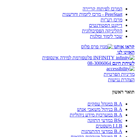
המרכז לפיתוח קריירה
PereStart - מרכז ליזמות וחדשנות
מרכז רע"ות
דיקנט הסטודנטים
הקליניקה הפסיכולוגית
שכר לימוד ומלגות
קראו אותנו
האזינו לנו
INFINITY
פלטפורמת למידה אינסופית
לשיחת חינם
08-3006064
מדיניות הפרטיות
הצהרת נגישות
תואר ראשון
B.A במנהל עסקים
B.A בניהול משאבי אנוש
B.A במערכות מידע ניהוליות
BSc במדעי התזונה
LLB משפטים
B.A במדעי ההתנהגות
B.A במנהל מערכות בריאות