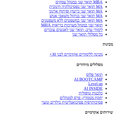
MBA תואר שני במנהל עסקים
MA תואר שני בפסיכולוגיה חינוכית
MA תואר שני בייעוץ ופיתוח ארגוני
MA תואר שני בניהול משאבי אנוש
MA תואר שני במשפטים ללא משפטנים
תואר שני במנהל מערכות בריאות MHA
לימודי ערב- תואר שני לאנשים עובדים
כל מסלולי תואר שני
מכינות
מכינה ללימודים אקדמיים לבני 30+
מסלולים מיוחדים
תואר פלוס
AI BOOTCAMP
Level up
AI INSIDE
כלבנות טיפולית
יוזמת מנומדין- פרס למנהלים
פסיכותרפיה פסיכואנליטית בילדים ונוער
שירותים אקדמיים