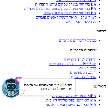
BA בדו חוגי במנהל עסקים ומדעי התנהגות
BA בדו חוגי במנהל עסקים ומערכות מידע ניהוליות
BA בדו חוגי במנהל עסקים ותקשורת
לימודי ערב – תואר ראשון לאנשים עובדים
כל מסלולי תואר ראשון
מכינות
מכינות ללימודים אקדמיים
שירותים אקדמיים
היחידה לפיתוח קריירה
PereStart - הבית ליזמות וחדשנות
מרכז רע"ות
דיקנט הסטודנטים
שכר לימוד ומלגות
שלום
אני הצ'אטבוט של האתר!
תואר שני
צריך עזרה? התחל שיחה..
MBA תואר שני במנהל עסקים
MA תואר שני בפסיכולוגיה חינוכית
MA תואר שני בייעוץ ופיתוח ארגוני