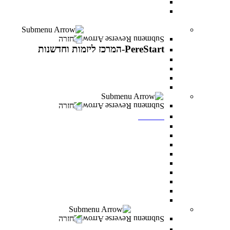
עוז באקדמיה- לפצועי ופצועות צה"ל וכוחות הביטחון
יחד באקדמיה- למעגלי הנפגעים של מלחמת “חרבות
ברזל”
PereStart-המרכז ליזמות וחדשנות
חזרה
PereStart-המרכז ליזמות וחדשנות
PereStart-המרכז ליזמות וחדשנות
האקתונים
קהילת בעלי עסקים - Business Campus
הרצאות העשרה עם יזמים פורצי דרך
ספרייה
חזרה
ספרייה
חיפוש אחד
מאגרי מידע כניסה מרחוק
מאגרי מידע כניסה מהקמפוס
Google scholar
נהלי השאלה וכללי התנהגות
חדרי לימוד בקבוצות
כללי ציטוט ביבליוגרפי
מדריכים
מדריך הדפסה וצילום בספרייה
מעונות סטודנטים
חזרה
מעונות סטודנטים