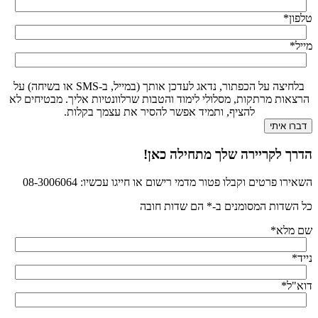
טלפון
*
מייל
*
בלחיצה על הכפתור, נדאג לעדכן אותך (במייל, ב-SMS או בשיחה) על
הרצאות מרתקות, מסלולי לימוד והטבות שרלוונטיות אליך. מבטיחים לא
להציף, ותמיד אפשר להסיר את עצמך בקלות.
הדרך לקריירה שלך מתחילה כאן!
השאירו פרטים וקבלו פטור מדמי רישום או חייגו עכשיו: 08-3006064
כל השדות המסומנים ב-* הם שדות חובה
שם מלא
*
נייד
*
דוא"ל
*