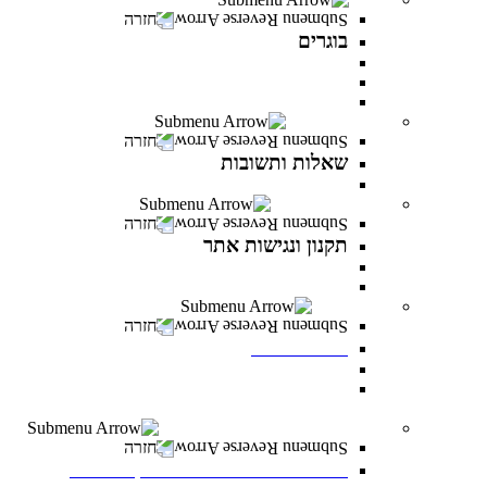
חזרה
בוגרים
המרכז לפיתוח קריירה
מועדון בוגרים
סטודנטים ובוגרים מספרים
שאלות ותשובות
חזרה
שאלות ותשובות
כל מה שרציתם לדעת ועוד
תקנון ונגישות אתר
חזרה
תקנון ונגישות אתר
תקנון
הצהרת נגישות
לוח אירועים
חזרה
לוח אירועים
לוח אירועים
INFINITY LIVE- הרצאות מקוונות ממרצי
INFINITY
משרות פתוחות במרכז האקדמי פרס
חזרה
משרות פתוחות במרכז האקדמי פרס