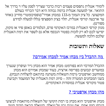
לימודי אנגלית נתפסים פעמים רבות כדבר שצריך לסמן עליו וי בדרך אל
התואר. אך למעשה אנגלית ברמה גבוהה היא דבר הכרחי בעולם
המקצועי. כל ציון הנמוך מ-133 במבחן אמיר”ם\פסיכומטרי מחייב באחד
עד ארבעה קורסי אנגלית, תלוי בציון הספציפי (גללו למעלה למידע
מפורט).
מגוון קורסי האנגלית במרכז האקדמי פרס, הנלמדים באופן פיזי או מקוון,
יסייעו לכם לא רק לזכות בפטור הנכסף אלא גם לשפר את רמת האנגלית
שלכם הלכה למעשה.
שאלות ותשובות
מה ההבדל בין מבחן אמיר למבחן אמירם?
ההבדל המרכזי הוא בפורמט: מבחן אמיר הוא מבחן נייר ועיפרון שנערך
במועדים קבועים בפריסה ארצית, בעוד שמבחן אמירם הוא מבחן
ממוחשב ואדפטיבי (רמת השאלות משתנה בהתאם להצלחת הנבחן).
בשני המבחנים המטרה זהה – סיווג רמת האנגלית של המועמד וקביעת
פטור מקורסי אנגלית במוסדות האקדמיים.
מהו מבחן אדפטיבי ?
מבחן אדפטיבי הוא מבחן בו רמת הקושי של השאלות מותאמת לביצועי
הנבחן בזמן אמת. אם ענית נכון על שאלה, השאלה הבאה תהיה קשה