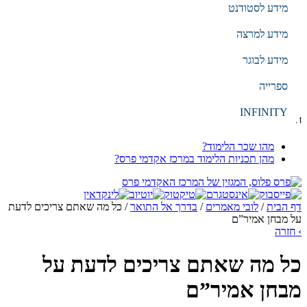
מידע לסטודנט
EN
עברית
מידע למרצה
מידע לבוגר
הקלד מילת חיפוש
ספרייה
חיפוש
INFINITY
חיפושים נפוצים
מהו שכר הלימוד?
מהן תכניות הלימוד במרכז אקדמי פרס?
דף הבית
/
לובי מאמרים
/
בדרך אל התואר
/
כל מה שאתם צריכים לדעת
על מבחן אמיר”ם
›
חזרה
כל מה שאתם צריכים לדעת על
מבחן אמיר”ם