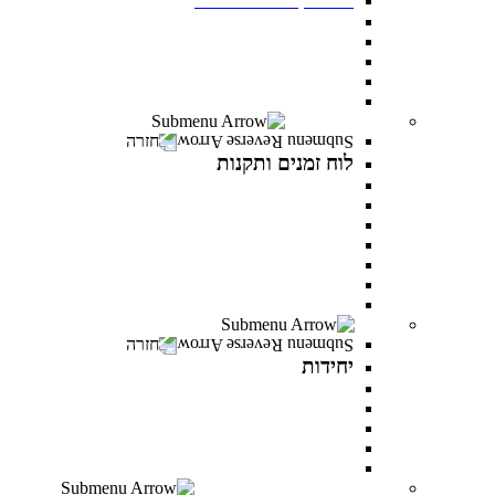
תנאי קבלה
שכר לימוד ומלגות
יום פתוח במרכז האקדמי פרס
תואר ראשון בסמסטר אביב
תואר שני בסמסטר אביב
לוח זמנים ותקנות
חזרה
לוח זמנים ותקנות
תקנונים וטפסים
תקנון אקדמי
תקנון מילואים
תקנון הריון ולידה
תקנון וועדת משמעת
תקנון למניעת הטרדה מינית
לוח זמנים אקדמי
יחידות
חזרה
יחידות
המרכז לפיתוח קריירה
היחידה לקידום מגוון ושוויון מגדרי
היחידה לאנגלית
PereStart - המרכז ליזמות וחדשנות
הקליניקה הפסיכולוגית
דיקנט הסטודנטים מרכז רעו"ת