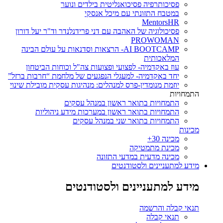
פסיכותרפיה פסיכואנליטית בילדים ונוער
במטבח התזונתי עם מיכל אנסקי
MentorsHR
פסיכולוגיה של האהבה עם דני פרידנלנדר וד"ר יעל דורון
PROWOMAN
AI BOOTCAMP- הרצאות וסדנאות על עולם הבינה
המלאכותית
עוז באקדמיה- לפצועי ופצועות צה"ל וכוחות הביטחון
יחד באקדמיה- למעגלי הנפגעים של מלחמת “חרבות ברזל”
יוזמת מנומדין-פרס למנהלים: מנהיגות עסקית מובילת שינוי
התמחויות
התמחויות בתואר ראשון במנהל עסקים
התמחויות בתואר ראשון במערכות מידע ניהוליות
התמחויות בתואר שני במנהל עסקים
מכינות
מכינה 30+
מכינת מתמטיקה
מכינה מדעית במדעי התזונה
מידע למתעניינים ולסטודנטים
מידע למתעניינים ולסטודנטים
תנאי קבלה והרשמה
תנאי קבלה