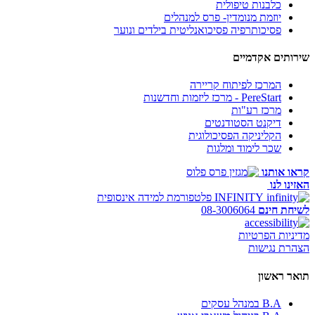
כלבנות טיפולית
יוזמת מנומדין- פרס למנהלים
פסיכותרפיה פסיכואנליטית בילדים ונוער
שירותים אקדמיים
המרכז לפיתוח קריירה
PereStart - מרכז ליזמות וחדשנות
מרכז רע"ות
דיקנט הסטודנטים
הקליניקה הפסיכולוגית
שכר לימוד ומלגות
קראו אותנו
האזינו לנו
INFINITY
פלטפורמת למידה אינסופית
לשיחת חינם
08-3006064
מדיניות הפרטיות
הצהרת נגישות
תואר ראשון
B.A במנהל עסקים