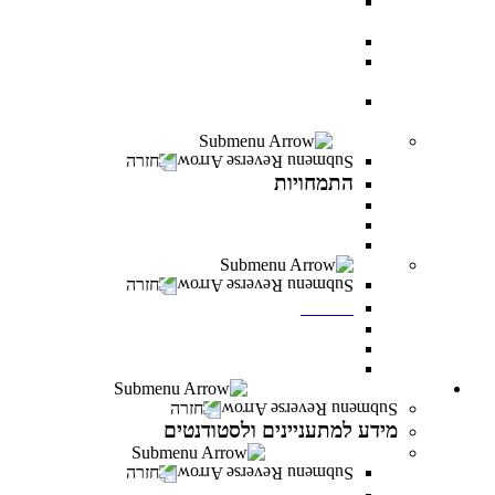
AI BOOTCAMP- הרצאות וסדנאות על עולם
הבינה המלאכותית
עוז באקדמיה- לפצועי ופצועות צה"ל וכוחות הביטחון
יחד באקדמיה- למעגלי הנפגעים של מלחמת “חרבות
ברזל”
יוזמת מנומדין-פרס למנהלים: מנהיגות עסקית מובילת
שינוי
התמחויות
חזרה
התמחויות
התמחויות בתואר ראשון במנהל עסקים
התמחויות בתואר ראשון במערכות מידע ניהוליות
התמחויות בתואר שני במנהל עסקים
מכינות
חזרה
מכינות
מכינה 30+
מכינת מתמטיקה
מכינה מדעית במדעי התזונה
מידע למתעניינים ולסטודנטים
חזרה
מידע למתעניינים ולסטודנטים
תנאי קבלה והרשמה
חזרה
תנאי קבלה והרשמה