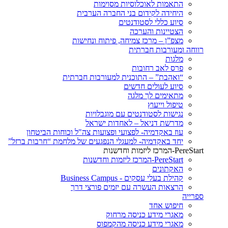
התאמות לאוכלוסיות מסוימות
היחידה לקידום בני החברה הערבית
סיוע כללי לסטודנטים
הצטיינות והערכה
מצפ”ן – מרכז צמיחה, פיתוח ונחישות
רווחה ומעורבות חברתית
מלגות
פרס לאב רחובות
“ואהבת” – התוכנית למעורבות חברתית
סיוע לעולים חדשים
מתאימים לך מלגה
טיפול וייעוץ
נגישות לסטודנטים עם מוגבלויות
מדרשת דניאל – לאחדות ישראל
עוז באקדמיה- לפצועי ופצועות צה"ל וכוחות הביטחון
יחד באקדמיה- למעגלי הנפגעים של מלחמת “חרבות ברזל”
PereStart-המרכז ליזמות וחדשנות
PereStart-המרכז ליזמות וחדשנות
האקתונים
קהילת בעלי עסקים - Business Campus
הרצאות העשרה עם יזמים פורצי דרך
ספרייה
חיפוש אחד
מאגרי מידע כניסה מרחוק
מאגרי מידע כניסה מהקמפוס