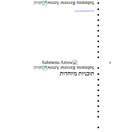
חזרה
תואר שני
מנהל עסקים MBA
משפטים ללא משפטנים
פסיכולוגיה קלינית
ייעוץ ופיתוח ארגוני
ניהול משאבי אנוש
פסיכולוגיה חינוכית
מנהל מערכות בריאות
לימודי ערב- תואר שני לאנשים עובדים
כל מסלולי תואר שני
תוכניות מיוחדות
חזרה
תוכניות מיוחדות
תואר פלוס
AI INSIDE
LEVEL UP
כלבנות טיפולית
פסיכותרפיה פסיכואנליטית בילדים ונוער
במטבח התזונתי עם מיכל אנסקי
MentorsHR
פסיכולוגיה של האהבה עם דני פרידנלנדר וד"ר יעל
דורון
PROWOMAN