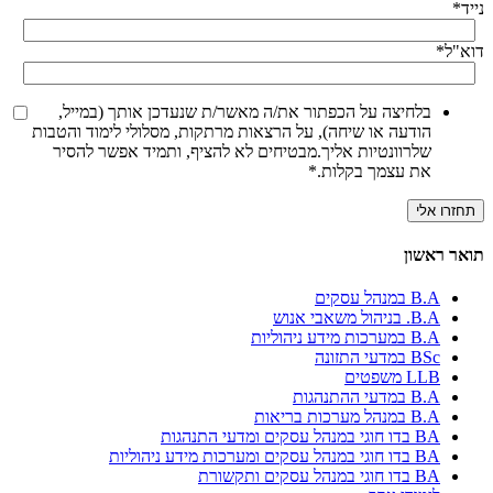
נייד
*
דוא"ל
*
בלחיצה על הכפתור את/ה מאשר/ת שנעדכן אותך (במייל,
הודעה או שיחה), על הרצאות מרתקות, מסלולי לימוד והטבות
שלרוונטיות אליך.מבטיחים לא להציף, ותמיד אפשר להסיר
את עצמך בקלות.
*
תואר ראשון
B.A במנהל עסקים
B.A. בניהול משאבי אנוש
B.A במערכות מידע ניהוליות
BSc במדעי התזונה
LLB משפטים
B.A במדעי ההתנהגות
B.A במנהל מערכות בריאות
BA בדו חוגי במנהל עסקים ומדעי התנהגות
BA בדו חוגי במנהל עסקים ומערכות מידע ניהוליות
BA בדו חוגי במנהל עסקים ותקשורת