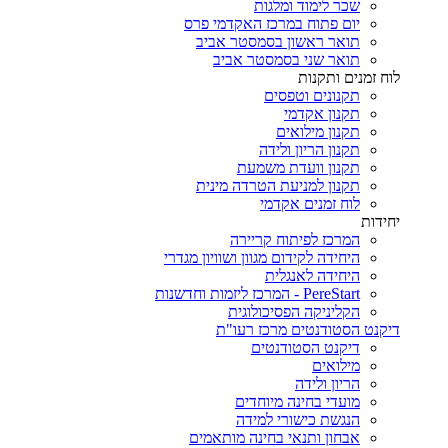
שכר לימוד ומלגות
יום פתוח במרכז האקדמי פרס
תואר ראשון בסמסטר אביב
תואר שני בסמסטר אביב
לוח זמנים ותקנות
תקנונים וטפסים
תקנון אקדמי
תקנון מילואים
תקנון הריון ולידה
תקנון וועדת משמעת
תקנון למניעת הטרדה מינית
לוח זמנים אקדמי
יחידות
המרכז לפיתוח קריירה
היחידה לקידום מגוון ושוויון מגדרי
היחידה לאנגלית
PereStart - המרכז ליזמות וחדשנות
הקליניקה הפסיכולוגית
דיקנט הסטודנטים מרכז רעו"ת
דיקנט הסטודנטים
מילואים
הריון ולידה
מועדי בחינה מיוחדים
הנגשת כישורי למידה
אבחון ותנאי בחינה מותאמים