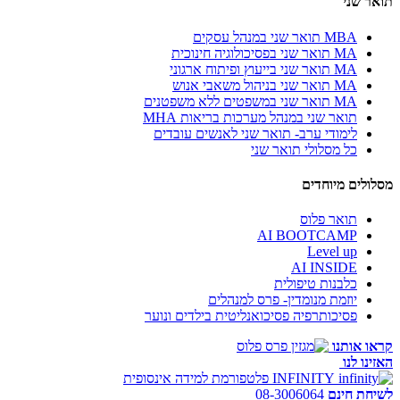
תואר שני
MBA תואר שני במנהל עסקים
MA תואר שני בפסיכולוגיה חינוכית
MA תואר שני בייעוץ ופיתוח ארגוני
MA תואר שני בניהול משאבי אנוש
MA תואר שני במשפטים ללא משפטנים
תואר שני במנהל מערכות בריאות MHA
לימודי ערב- תואר שני לאנשים עובדים
כל מסלולי תואר שני
מסלולים מיוחדים
תואר פלוס
AI BOOTCAMP
Level up
AI INSIDE
כלבנות טיפולית
יוזמת מנומדין- פרס למנהלים
פסיכותרפיה פסיכואנליטית בילדים ונוער
קראו אותנו
האזינו לנו
INFINITY
פלטפורמת למידה אינסופית
לשיחת חינם
08-3006064