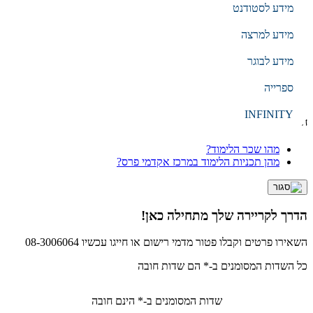
מידע לסטודנט
EN
עברית
מידע למרצה
מידע לבוגר
הקלד מילת חיפוש
ספרייה
חיפוש
INFINITY
חיפושים נפוצים
מהו שכר הלימוד?
מהן תכניות הלימוד במרכז אקדמי פרס?
הדרך לקריירה שלך מתחילה כאן!
השאירו פרטים וקבלו פטור מדמי רישום או חייגו עכשיו 08-3006064
כל השדות המסומנים ב-* הם שדות חובה
שדות המסומנים ב-* הינם חובה