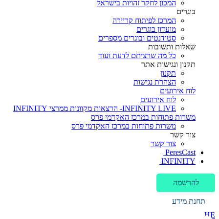
המכון לחקר זהויות בישראל
בוגרים
המרכז לפיתוח קריירה
מועדון בוגרים
סטודנטים ובוגרים מספרים
שאלות ותשובות
כל מה שרציתם לדעת ועוד
תקנון ונגישות אתר
תקנון
הצהרת נגישות
לוח אירועים
לוח אירועים
INFINITY LIVE- הרצאות מקוונות ממרצי INFINITY
משרות פתוחות במרכז האקדמי פרס
משרות פתוחות במרכז האקדמי פרס
צור קשר
צור קשר
PeresCast
INFINITY
להרשמה
תחנת מידע
HE