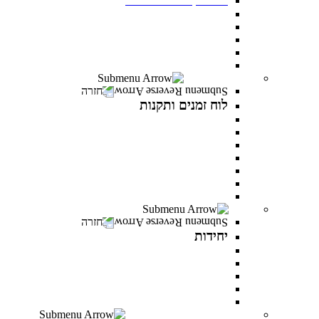
תנאי קבלה
שכר לימוד ומלגות
יום פתוח במרכז האקדמי פרס
תואר ראשון בסמסטר אביב
תואר שני בסמסטר אביב
לוח זמנים ותקנות
חזרה
לוח זמנים ותקנות
תקנונים וטפסים
תקנון אקדמי
תקנון מילואים
תקנון הריון ולידה
תקנון וועדת משמעת
תקנון למניעת הטרדה מינית
לוח זמנים אקדמי
יחידות
חזרה
יחידות
המרכז לפיתוח קריירה
היחידה לקידום מגוון ושוויון מגדרי
היחידה לאנגלית
PereStart - המרכז ליזמות וחדשנות
הקליניקה הפסיכולוגית
דיקנט הסטודנטים מרכז רעו"ת