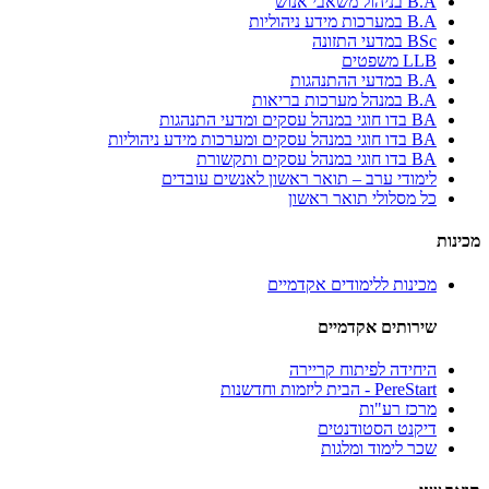
B.A בניהול משאבי אנוש
B.A במערכות מידע ניהוליות
BSc במדעי התזונה
LLB משפטים
B.A במדעי ההתנהגות
B.A במנהל מערכות בריאות
BA בדו חוגי במנהל עסקים ומדעי התנהגות
BA בדו חוגי במנהל עסקים ומערכות מידע ניהוליות
BA בדו חוגי במנהל עסקים ותקשורת
לימודי ערב – תואר ראשון לאנשים עובדים
כל מסלולי תואר ראשון
מכינות
מכינות ללימודים אקדמיים
שירותים אקדמיים
היחידה לפיתוח קריירה
PereStart - הבית ליזמות וחדשנות
מרכז רע"ות
דיקנט הסטודנטים
שכר לימוד ומלגות