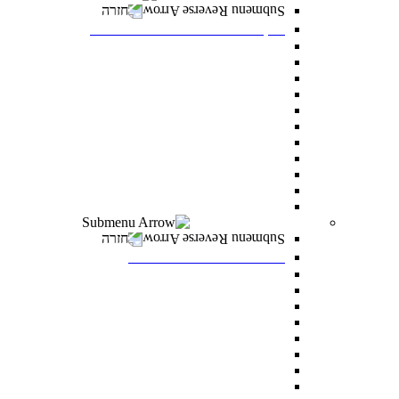
חזרה
דיקנט הסטודנטים מרכז רעו"ת
דיקנט הסטודנטים
מילואים
הריון ולידה
מועדי בחינה מיוחדים
הנגשת כישורי למידה
אבחון ותנאי בחינה מותאמים
התאמות לאוכלוסיות מסוימות
היחידה לקידום בני החברה הערבית
סיוע כללי לסטודנטים
הצטיינות והערכה
מצפ”ן – מרכז צמיחה, פיתוח ונחישות
רווחה ומעורבות חברתית
חזרה
רווחה ומעורבות חברתית
מלגות
פרס לאב רחובות
“ואהבת” – התוכנית למעורבות חברתית
סיוע לעולים חדשים
מתאימים לך מלגה
טיפול וייעוץ
נגישות לסטודנטים עם מוגבלויות
מדרשת דניאל – לאחדות ישראל