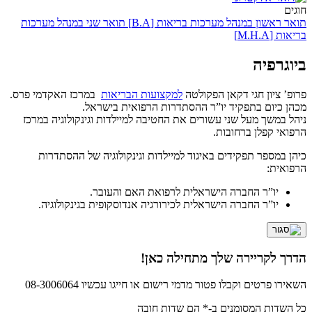
חוגים
תואר ראשון במנהל מערכות בריאות [B.A]
תואר שני במנהל מערכות
בריאות [M.H.A]
ביוגרפיה
פרופ’ ציון חגי דקאן הפקולטה
למקצועות הבריאות
במרכז האקדמי פרס.
מכהן כיום בתפקיד יו”ר ההסתדרות הרפואית בישראל.
ניהל במשך מעל שני עשורים את החטיבה למיילדות וגינקולוגיה במרכז
הרפואי קפלן ברחובות.
כיהן במספר תפקידים באיגוד למיילדות וגינקולוגיה של ההסתדרות
הרפואית:
יו”ר החברה הישראלית לרפואת האם והעובר.
יו”ר החברה הישראלית לכירורגיה אנדוסקופית בגינקולוגיה.
הדרך לקריירה שלך מתחילה כאן!
השאירו פרטים וקבלו פטור מדמי רישום או חייגו עכשיו 08-3006064
כל השדות המסומנים ב-* הם שדות חובה