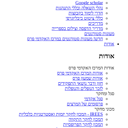
Google scholar
נהלי השאלה וכללי התנהגות
חדרי לימוד בקבוצות
כללי ציטוט ביבליוגרפי
מדריכים
מדריך הדפסה וצילום בספרייה
מעונות סטודנטים
חדש! מעונות סטודנטים במרכז האקדמי פרס
אודות
אודות
אודות המרכז האקדמי פרס
אודות המרכז האקדמי פרס
אודות שמעון פרס
חזון ודבר נושאי התפקידים
לזכר הנופלים והנופלות
סגל ומחקר
סגל אקדמי
פרסומים של המרצים
מכוני מחקר
IREES - המכון לחקר יזמות ואסטרטגיות כלכליות
המכון לחקר התקווה
המכון לחקר הפרופסיות