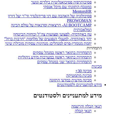
פסיכותרפיה פסיכואנליטית בילדים ונוער
במטבח התזונתי עם מיכל אנסקי
MentorsHR
פסיכולוגיה של האהבה עם דני פרידנלנדר וד"ר יעל דורון
PROWOMAN
AI BOOTCAMP- הרצאות וסדנאות על עולם הבינה
המלאכותית
עוז באקדמיה- לפצועי ופצועות צה"ל וכוחות הביטחון
יחד באקדמיה- למעגלי הנפגעים של מלחמת “חרבות ברזל”
יוזמת מנומדין-פרס למנהלים: מנהיגות עסקית מובילת שינוי
התמחויות
התמחויות בתואר ראשון במנהל עסקים
התמחויות בתואר ראשון במערכות מידע ניהוליות
התמחויות בתואר שני במנהל עסקים
מכינות
מכינה 30+
מכינת מתמטיקה
מכינה מדעית במדעי התזונה
מידע למתעניינים ולסטודנטים
מידע למתעניינים ולסטודנטים
תנאי קבלה והרשמה
תנאי קבלה