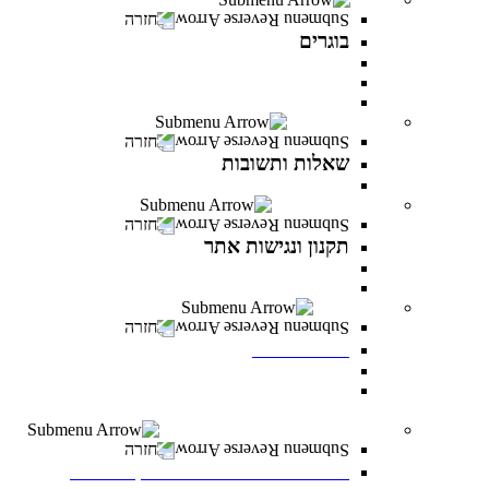
חזרה
בוגרים
המרכז לפיתוח קריירה
מועדון בוגרים
סטודנטים ובוגרים מספרים
שאלות ותשובות
חזרה
שאלות ותשובות
כל מה שרציתם לדעת ועוד
תקנון ונגישות אתר
חזרה
תקנון ונגישות אתר
תקנון
הצהרת נגישות
לוח אירועים
חזרה
לוח אירועים
לוח אירועים
INFINITY LIVE- הרצאות מקוונות ממרצי
INFINITY
משרות פתוחות במרכז האקדמי פרס
חזרה
משרות פתוחות במרכז האקדמי פרס