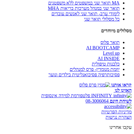
MA תואר שני במשפטים ללא משפטנים
תואר שני במנהל מערכות בריאות MHA
לימודי ערב- תואר שני לאנשים עובדים
כל מסלולי תואר שני
מסלולים מיוחדים
תואר פלוס
AI BOOTCAMP
Level up
AI INSIDE
כלבנות טיפולית
יוזמת מנומדין- פרס למנהלים
פסיכותרפיה פסיכואנליטית בילדים ונוער
קראו אותנו
האזינו לנו
INFINITY
פלטפורמת למידה אינסופית
לשיחת חינם
08-3006064
מדיניות הפרטיות
הצהרת נגישות
עקבו אחרינו