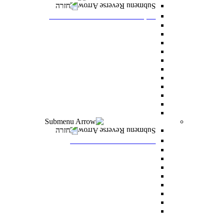
חזרה
דיקנט הסטודנטים מרכז רעו"ת
דיקנט הסטודנטים
מילואים
הריון ולידה
מועדי בחינה מיוחדים
הנגשת כישורי למידה
אבחון ותנאי בחינה מותאמים
התאמות לאוכלוסיות מסוימות
היחידה לקידום בני החברה הערבית
סיוע כללי לסטודנטים
הצטיינות והערכה
מצפ”ן – מרכז צמיחה, פיתוח ונחישות
רווחה ומעורבות חברתית
חזרה
רווחה ומעורבות חברתית
מלגות
פרס לאב רחובות
“ואהבת” – התוכנית למעורבות חברתית
סיוע לעולים חדשים
מתאימים לך מלגה
טיפול וייעוץ
נגישות לסטודנטים עם מוגבלויות
מדרשת דניאל – לאחדות ישראל