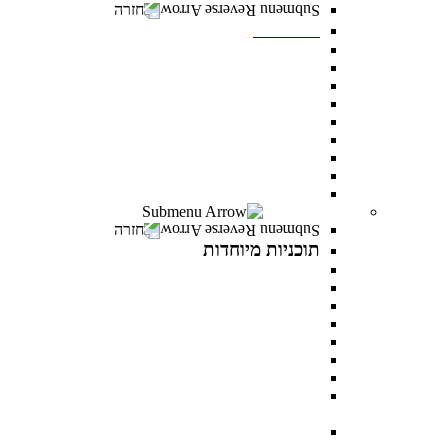
חזרה
תואר שני
מנהל עסקים MBA
משפטים ללא משפטנים
פסיכולוגיה קלינית
ייעוץ ופיתוח ארגוני
ניהול משאבי אנוש
פסיכולוגיה חינוכית
מנהל מערכות בריאות
לימודי ערב- תואר שני לאנשים עובדים
כל מסלולי תואר שני
תוכניות מיוחדות
חזרה
תוכניות מיוחדות
תואר פלוס
AI INSIDE
LEVEL UP
כלבנות טיפולית
פסיכותרפיה פסיכואנליטית בילדים ונוער
במטבח התזונתי עם מיכל אנסקי
MentorsHR
פסיכולוגיה של האהבה עם דני פרידנלנדר וד"ר יעל
דורון
PROWOMAN