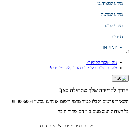
מידע לסטודנט
EN
עברית
מידע למרצה
מידע לבוגר
הקלד מילת חיפוש
ספרייה
חיפוש
INFINITY
חיפושים נפוצים
מהו שכר הלימוד?
מהן תכניות הלימוד במרכז אקדמי פרס?
הדרך לקריירה שלך מתחילה כאן!
השאירו פרטים וקבלו פטור מדמי רישום או חייגו עכשיו 08-3006064
כל השדות המסומנים ב-* הם שדות חובה
שדות המסומנים ב-* הינם חובה