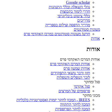
Google scholar
נהלי השאלה וכללי התנהגות
חדרי לימוד בקבוצות
כללי ציטוט ביבליוגרפי
מדריכים
מדריך הדפסה וצילום בספרייה
מעונות סטודנטים
חדש! מעונות סטודנטים במרכז האקדמי פרס
אודות
אודות
אודות המרכז האקדמי פרס
אודות המרכז האקדמי פרס
אודות שמעון פרס
חזון ודבר נושאי התפקידים
לזכר הנופלים והנופלות
סגל ומחקר
סגל אקדמי
פרסומים של המרצים
מכוני מחקר
IREES - המכון לחקר יזמות ואסטרטגיות כלכליות
המכון לחקר התקווה
המכון לחקר הפרופסיות