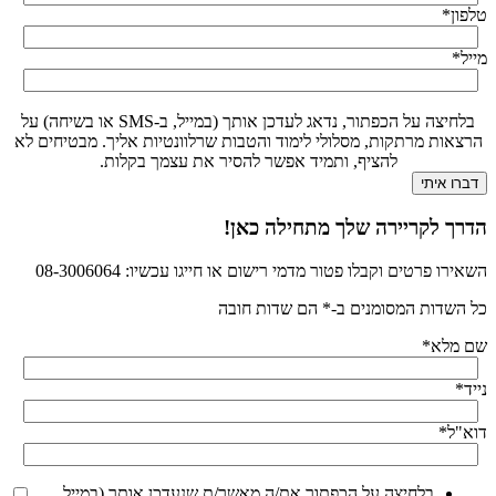
טלפון
*
מייל
*
בלחיצה על הכפתור, נדאג לעדכן אותך (במייל, ב-SMS או בשיחה) על
הרצאות מרתקות, מסלולי לימוד והטבות שרלוונטיות אליך. מבטיחים לא
להציף, ותמיד אפשר להסיר את עצמך בקלות.
הדרך לקריירה שלך מתחילה כאן!
השאירו פרטים וקבלו פטור מדמי רישום או חייגו עכשיו: 08-3006064
כל השדות המסומנים ב-* הם שדות חובה
שם מלא
*
נייד
*
דוא"ל
*
בלחיצה על הכפתור את/ה מאשר/ת שנעדכן אותך (במייל,