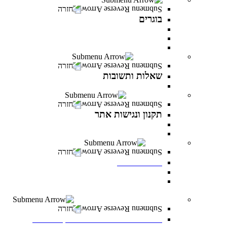
חזרה
בוגרים
המרכז לפיתוח קריירה
מועדון בוגרים
סטודנטים ובוגרים מספרים
שאלות ותשובות
חזרה
שאלות ותשובות
כל מה שרציתם לדעת ועוד
תקנון ונגישות אתר
חזרה
תקנון ונגישות אתר
תקנון
הצהרת נגישות
לוח אירועים
חזרה
לוח אירועים
לוח אירועים
INFINITY LIVE- הרצאות מקוונות ממרצי
INFINITY
משרות פתוחות במרכז האקדמי פרס
חזרה
משרות פתוחות במרכז האקדמי פרס