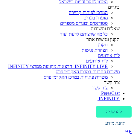
המכון לחקר זהויות בישראל
בוגרים
המרכז לפיתוח קריירה
מועדון בוגרים
סטודנטים ובוגרים מספרים
שאלות ותשובות
כל מה שרציתם לדעת ועוד
תקנון ונגישות אתר
תקנון
הצהרת נגישות
לוח אירועים
לוח אירועים
INFINITY LIVE- הרצאות מקוונות ממרצי INFINITY
משרות פתוחות במרכז האקדמי פרס
משרות פתוחות במרכז האקדמי פרס
צור קשר
צור קשר
PeresCast
INFINITY
להרשמה
תחנת מידע
HE