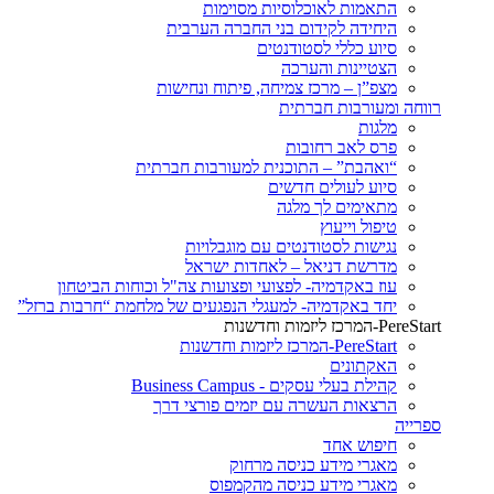
התאמות לאוכלוסיות מסוימות
היחידה לקידום בני החברה הערבית
סיוע כללי לסטודנטים
הצטיינות והערכה
מצפ”ן – מרכז צמיחה, פיתוח ונחישות
רווחה ומעורבות חברתית
מלגות
פרס לאב רחובות
“ואהבת” – התוכנית למעורבות חברתית
סיוע לעולים חדשים
מתאימים לך מלגה
טיפול וייעוץ
נגישות לסטודנטים עם מוגבלויות
מדרשת דניאל – לאחדות ישראל
עוז באקדמיה- לפצועי ופצועות צה"ל וכוחות הביטחון
יחד באקדמיה- למעגלי הנפגעים של מלחמת “חרבות ברזל”
PereStart-המרכז ליזמות וחדשנות
PereStart-המרכז ליזמות וחדשנות
האקתונים
קהילת בעלי עסקים - Business Campus
הרצאות העשרה עם יזמים פורצי דרך
ספרייה
חיפוש אחד
מאגרי מידע כניסה מרחוק
מאגרי מידע כניסה מהקמפוס