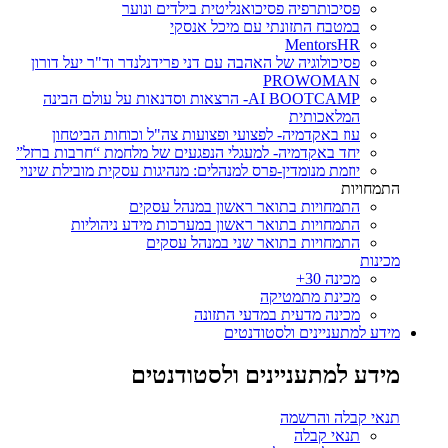
פסיכותרפיה פסיכואנליטית בילדים ונוער
במטבח התזונתי עם מיכל אנסקי
MentorsHR
פסיכולוגיה של האהבה עם דני פרידנלנדר וד"ר יעל דורון
PROWOMAN
AI BOOTCAMP- הרצאות וסדנאות על עולם הבינה
המלאכותית
עוז באקדמיה- לפצועי ופצועות צה"ל וכוחות הביטחון
יחד באקדמיה- למעגלי הנפגעים של מלחמת “חרבות ברזל”
יוזמת מנומדין-פרס למנהלים: מנהיגות עסקית מובילת שינוי
התמחויות
התמחויות בתואר ראשון במנהל עסקים
התמחויות בתואר ראשון במערכות מידע ניהוליות
התמחויות בתואר שני במנהל עסקים
מכינות
מכינה 30+
מכינת מתמטיקה
מכינה מדעית במדעי התזונה
מידע למתעניינים ולסטודנטים
מידע למתעניינים ולסטודנטים
תנאי קבלה והרשמה
תנאי קבלה