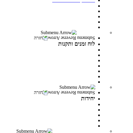
תנאי קבלה
שכר לימוד ומלגות
יום פתוח במרכז האקדמי פרס
תואר ראשון בסמסטר אביב
תואר שני בסמסטר אביב
לוח זמנים ותקנות
חזרה
לוח זמנים ותקנות
תקנונים וטפסים
תקנון אקדמי
תקנון מילואים
תקנון הריון ולידה
תקנון וועדת משמעת
תקנון למניעת הטרדה מינית
לוח זמנים אקדמי
יחידות
חזרה
יחידות
המרכז לפיתוח קריירה
היחידה לקידום מגוון ושוויון מגדרי
היחידה לאנגלית
PereStart - המרכז ליזמות וחדשנות
הקליניקה הפסיכולוגית
דיקנט הסטודנטים מרכז רעו"ת