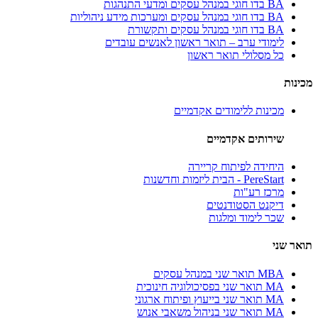
BA בדו חוגי במנהל עסקים ומדעי התנהגות
BA בדו חוגי במנהל עסקים ומערכות מידע ניהוליות
BA בדו חוגי במנהל עסקים ותקשורת
לימודי ערב – תואר ראשון לאנשים עובדים
כל מסלולי תואר ראשון
מכינות
מכינות ללימודים אקדמיים
שירותים אקדמיים
היחידה לפיתוח קריירה
PereStart - הבית ליזמות וחדשנות
מרכז רע"ות
דיקנט הסטודנטים
שכר לימוד ומלגות
תואר שני
MBA תואר שני במנהל עסקים
MA תואר שני בפסיכולוגיה חינוכית
MA תואר שני בייעוץ ופיתוח ארגוני
MA תואר שני בניהול משאבי אנוש