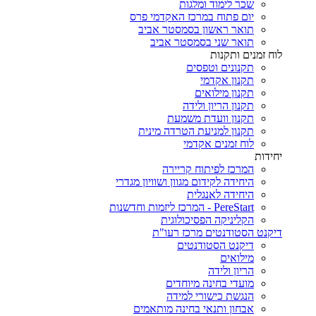
שכר לימוד ומלגות
יום פתוח במרכז האקדמי פרס
תואר ראשון בסמסטר אביב
תואר שני בסמסטר אביב
לוח זמנים ותקנות
תקנונים וטפסים
תקנון אקדמי
תקנון מילואים
תקנון הריון ולידה
תקנון וועדת משמעת
תקנון למניעת הטרדה מינית
לוח זמנים אקדמי
יחידות
המרכז לפיתוח קריירה
היחידה לקידום מגוון ושוויון מגדרי
היחידה לאנגלית
PereStart - המרכז ליזמות וחדשנות
הקליניקה הפסיכולוגית
דיקנט הסטודנטים מרכז רעו"ת
דיקנט הסטודנטים
מילואים
הריון ולידה
מועדי בחינה מיוחדים
הנגשת כישורי למידה
אבחון ותנאי בחינה מותאמים