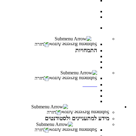
AI BOOTCAMP- הרצאות וסדנאות על עולם
הבינה המלאכותית
עוז באקדמיה- לפצועי ופצועות צה"ל וכוחות הביטחון
יחד באקדמיה- למעגלי הנפגעים של מלחמת “חרבות
ברזל”
יוזמת מנומדין-פרס למנהלים: מנהיגות עסקית מובילת
שינוי
התמחויות
חזרה
התמחויות
התמחויות בתואר ראשון במנהל עסקים
התמחויות בתואר ראשון במערכות מידע ניהוליות
התמחויות בתואר שני במנהל עסקים
מכינות
חזרה
מכינות
מכינה 30+
מכינת מתמטיקה
מכינה מדעית במדעי התזונה
מידע למתעניינים ולסטודנטים
חזרה
מידע למתעניינים ולסטודנטים
תנאי קבלה והרשמה
חזרה
תנאי קבלה והרשמה