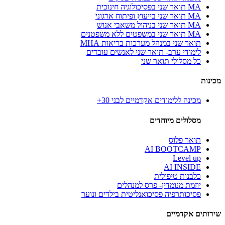
MA תואר שני בפסיכולוגיה חינוכית
MA תואר שני בייעוץ ופיתוח ארגוני
MA תואר שני בניהול משאבי אנוש
MA תואר שני במשפטים ללא משפטנים
תואר שני במנהל מערכות בריאות MHA
לימודי ערב- תואר שני לאנשים עובדים
כל מסלולי תואר שני
מכינות
מכינה ללימודים אקדמיים לבני 30+
מסלולים מיוחדים
תואר פלוס
AI BOOTCAMP
Level up
AI INSIDE
כלבנות טיפולית
יוזמת מנומדין- פרס למנהלים
פסיכותרפיה פסיכואנליטית בילדים ונוער
שירותים אקדמיים