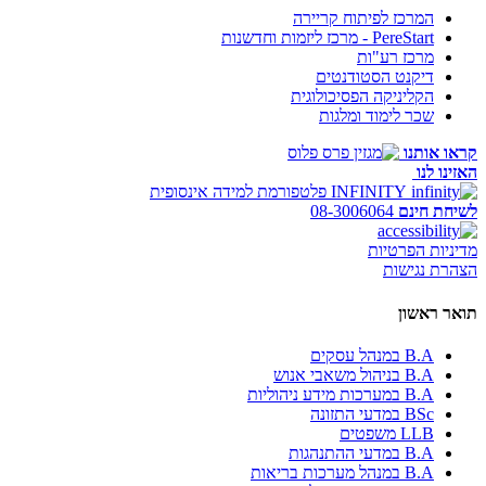
המרכז לפיתוח קריירה
PereStart - מרכז ליזמות וחדשנות
מרכז רע"ות
דיקנט הסטודנטים
הקליניקה הפסיכולוגית
שכר לימוד ומלגות
קראו אותנו
האזינו לנו
INFINITY
פלטפורמת למידה אינסופית
לשיחת חינם
08-3006064
מדיניות הפרטיות
הצהרת נגישות
תואר ראשון
B.A במנהל עסקים
B.A בניהול משאבי אנוש
B.A במערכות מידע ניהוליות
BSc במדעי התזונה
LLB משפטים
B.A במדעי ההתנהגות
B.A במנהל מערכות בריאות