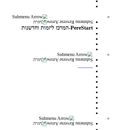
עוז באקדמיה- לפצועי ופצועות צה"ל וכוחות הביטחון
יחד באקדמיה- למעגלי הנפגעים של מלחמת “חרבות
ברזל”
PereStart-המרכז ליזמות וחדשנות
חזרה
PereStart-המרכז ליזמות וחדשנות
PereStart-המרכז ליזמות וחדשנות
האקתונים
קהילת בעלי עסקים - Business Campus
הרצאות העשרה עם יזמים פורצי דרך
ספרייה
חזרה
ספרייה
חיפוש אחד
מאגרי מידע כניסה מרחוק
מאגרי מידע כניסה מהקמפוס
Google scholar
נהלי השאלה וכללי התנהגות
חדרי לימוד בקבוצות
כללי ציטוט ביבליוגרפי
מדריכים
מדריך הדפסה וצילום בספרייה
מעונות סטודנטים
חזרה
מעונות סטודנטים