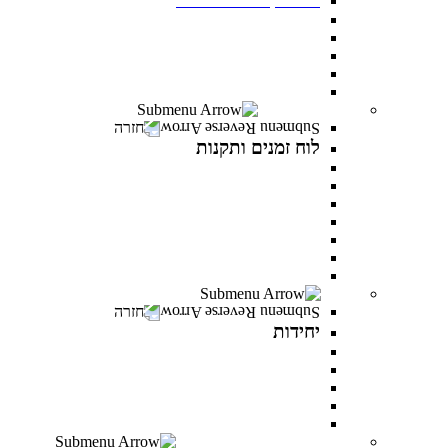
תנאי קבלה
שכר לימוד ומלגות
יום פתוח במרכז האקדמי פרס
תואר ראשון בסמסטר אביב
תואר שני בסמסטר אביב
לוח זמנים ותקנות
חזרה
לוח זמנים ותקנות
תקנונים וטפסים
תקנון אקדמי
תקנון מילואים
תקנון הריון ולידה
תקנון וועדת משמעת
תקנון למניעת הטרדה מינית
לוח זמנים אקדמי
יחידות
חזרה
יחידות
המרכז לפיתוח קריירה
היחידה לקידום מגוון ושוויון מגדרי
היחידה לאנגלית
PereStart - המרכז ליזמות וחדשנות
הקליניקה הפסיכולוגית
דיקנט הסטודנטים מרכז רעו"ת