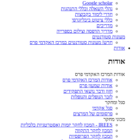
Google scholar
נהלי השאלה וכללי התנהגות
חדרי לימוד בקבוצות
כללי ציטוט ביבליוגרפי
מדריכים
מדריך הדפסה וצילום בספרייה
מעונות סטודנטים
חדש! מעונות סטודנטים במרכז האקדמי פרס
אודות
אודות
אודות המרכז האקדמי פרס
אודות המרכז האקדמי פרס
אודות שמעון פרס
חזון ודבר נושאי התפקידים
לזכר הנופלים והנופלות
סגל ומחקר
סגל אקדמי
פרסומים של המרצים
מכוני מחקר
IREES - המכון לחקר יזמות ואסטרטגיות כלכליות
המכון לחקר התקווה
המכון לחקר הפרופסיות