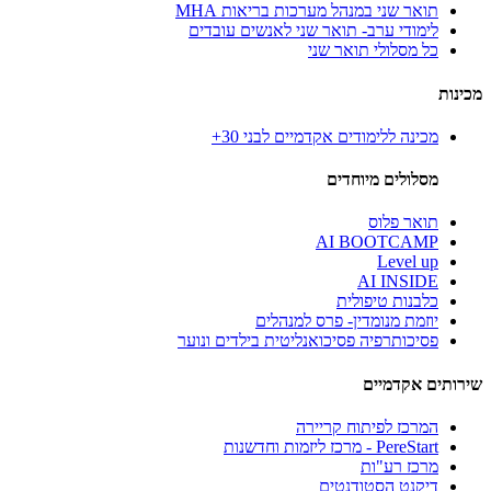
תואר שני במנהל מערכות בריאות MHA
לימודי ערב- תואר שני לאנשים עובדים
כל מסלולי תואר שני
מכינות
מכינה ללימודים אקדמיים לבני 30+
מסלולים מיוחדים
תואר פלוס
AI BOOTCAMP
Level up
AI INSIDE
כלבנות טיפולית
יוזמת מנומדין- פרס למנהלים
פסיכותרפיה פסיכואנליטית בילדים ונוער
שירותים אקדמיים
המרכז לפיתוח קריירה
PereStart - מרכז ליזמות וחדשנות
מרכז רע"ות
דיקנט הסטודנטים