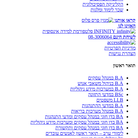
הקליניקה הפסיכולוגית
שכר לימוד ומלגות
קראו אותנו
האזינו לנו
INFINITY
פלטפורמת למידה אינסופית
לשיחת חינם
08-3006064
מדיניות הפרטיות
הצהרת נגישות
תואר ראשון
B.A במנהל עסקים
B.A בניהול משאבי אנוש
B.A במערכות מידע ניהוליות
BSc במדעי התזונה
LLB משפטים
B.A במדעי ההתנהגות
B.A במנהל מערכות בריאות
BA בדו חוגי במנהל עסקים ומדעי התנהגות
BA בדו חוגי במנהל עסקים ומערכות מידע ניהוליות
BA בדו חוגי במנהל עסקים ותקשורת
לימודי ערב – תואר ראשון לאנשים עובדים