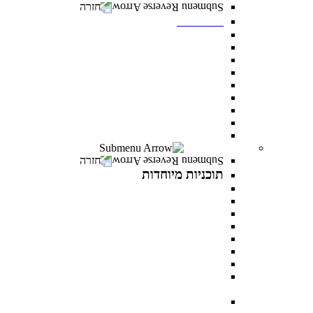
חזרה
תואר שני
מנהל עסקים MBA
משפטים ללא משפטנים
פסיכולוגיה קלינית
ייעוץ ופיתוח ארגוני
ניהול משאבי אנוש
פסיכולוגיה חינוכית
מנהל מערכות בריאות
לימודי ערב- תואר שני לאנשים עובדים
כל מסלולי תואר שני
תוכניות מיוחדות
חזרה
תוכניות מיוחדות
תואר פלוס
AI INSIDE
LEVEL UP
כלבנות טיפולית
פסיכותרפיה פסיכואנליטית בילדים ונוער
במטבח התזונתי עם מיכל אנסקי
MentorsHR
פסיכולוגיה של האהבה עם דני פרידנלנדר וד"ר יעל
דורון
PROWOMAN