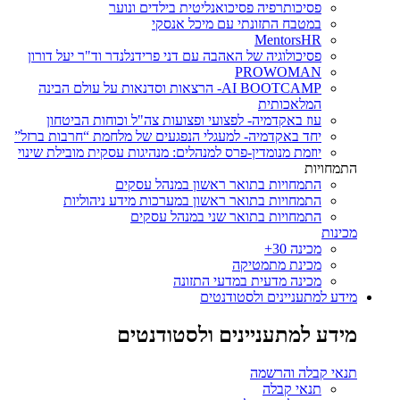
פסיכותרפיה פסיכואנליטית בילדים ונוער
במטבח התזונתי עם מיכל אנסקי
MentorsHR
פסיכולוגיה של האהבה עם דני פרידנלנדר וד"ר יעל דורון
PROWOMAN
AI BOOTCAMP- הרצאות וסדנאות על עולם הבינה
המלאכותית
עוז באקדמיה- לפצועי ופצועות צה"ל וכוחות הביטחון
יחד באקדמיה- למעגלי הנפגעים של מלחמת “חרבות ברזל”
יוזמת מנומדין-פרס למנהלים: מנהיגות עסקית מובילת שינוי
התמחויות
התמחויות בתואר ראשון במנהל עסקים
התמחויות בתואר ראשון במערכות מידע ניהוליות
התמחויות בתואר שני במנהל עסקים
מכינות
מכינה 30+
מכינת מתמטיקה
מכינה מדעית במדעי התזונה
מידע למתעניינים ולסטודנטים
מידע למתעניינים ולסטודנטים
תנאי קבלה והרשמה
תנאי קבלה