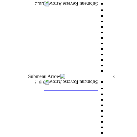
חזרה
דיקנט הסטודנטים מרכז רעו"ת
דיקנט הסטודנטים
מילואים
הריון ולידה
מועדי בחינה מיוחדים
הנגשת כישורי למידה
אבחון ותנאי בחינה מותאמים
התאמות לאוכלוסיות מסוימות
היחידה לקידום בני החברה הערבית
סיוע כללי לסטודנטים
הצטיינות והערכה
מצפ”ן – מרכז צמיחה, פיתוח ונחישות
רווחה ומעורבות חברתית
חזרה
רווחה ומעורבות חברתית
מלגות
פרס לאב רחובות
“ואהבת” – התוכנית למעורבות חברתית
סיוע לעולים חדשים
מתאימים לך מלגה
טיפול וייעוץ
נגישות לסטודנטים עם מוגבלויות
מדרשת דניאל – לאחדות ישראל