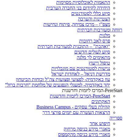
התאמות לאוכלוסיות מסוימות
היחידה לקידום בני החברה הערבית
סיוע כללי לסטודנטים
הצטיינות והערכה
מצפ”ן – מרכז צמיחה, פיתוח ונחישות
רווחה ומעורבות חברתית
מלגות
פרס לאב רחובות
“ואהבת” – התוכנית למעורבות חברתית
סיוע לעולים חדשים
מתאימים לך מלגה
טיפול וייעוץ
נגישות לסטודנטים עם מוגבלויות
מדרשת דניאל – לאחדות ישראל
עוז באקדמיה- לפצועי ופצועות צה"ל וכוחות הביטחון
יחד באקדמיה- למעגלי הנפגעים של מלחמת “חרבות ברזל”
PereStart-המרכז ליזמות וחדשנות
PereStart-המרכז ליזמות וחדשנות
האקתונים
קהילת בעלי עסקים - Business Campus
הרצאות העשרה עם יזמים פורצי דרך
ספרייה
חיפוש אחד
מאגרי מידע כניסה מרחוק
מאגרי מידע כניסה מהקמפוס