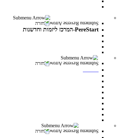
עוז באקדמיה- לפצועי ופצועות צה"ל וכוחות הביטחון
יחד באקדמיה- למעגלי הנפגעים של מלחמת “חרבות
ברזל”
PereStart-המרכז ליזמות וחדשנות
חזרה
PereStart-המרכז ליזמות וחדשנות
PereStart-המרכז ליזמות וחדשנות
האקתונים
קהילת בעלי עסקים - Business Campus
הרצאות העשרה עם יזמים פורצי דרך
ספרייה
חזרה
ספרייה
חיפוש אחד
מאגרי מידע כניסה מרחוק
מאגרי מידע כניסה מהקמפוס
Google scholar
נהלי השאלה וכללי התנהגות
חדרי לימוד בקבוצות
כללי ציטוט ביבליוגרפי
מדריכים
מדריך הדפסה וצילום בספרייה
מעונות סטודנטים
חזרה
מעונות סטודנטים