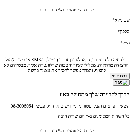
שדות המסומנים ב-* הינם חובה
שם מלא
*
טלפון
*
מייל
*
בלחיצה על הכפתור, נדאג לעדכן אותך (במייל, ב-SMS או בשיחה) על
הרצאות מרתקות, מסלולי לימוד והטבות שרלוונטיות אליך. מבטיחים לא
להציף, ותמיד אפשר להסיר את עצמך בקלות.
הדרך לקריירה שלך מתחילה כאן!
השאירו פרטים וקבלו פטור מדמי רישום או חייגו עכשיו 08-3006064
כל השדות המסומנים ב-* הם שדות חובה
שדות המסומנים ב-* הינם חובה