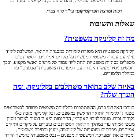
במערכת המשפט הפלילית, בהם שופטים, פרקליטים וסנגורים.
רכזת ומרצת הפרקטיקום: עו”ד לוזה צברי.
שאלות ותשובות
מה זה קליניקה משפטית?
קליניקה משפטית היא מסגרת לימודית במסגרת התואר, המשלבת לימוד
עיוני עם עבודה משפטית מעשית על מקרים אמיתיים. הסטודנטים
מטפלים בסוגיות משפטיות תחת ליווי צמוד של מרצים ואנשי מקצוע, ובכך
רוכשים ניסיון מעשי והיכרות עם המערכת המשפטית “מבפנים” עוד
במהלך הלימודים.
באיזה שלב בתואר משתלבים בקליניקה, ומה
הערך שלה?
במרכז האקדמי פרס, ההשתתפות בקליניקה משפטית פתוחה לסטודנטים
בשנה ג’ ללימודי התואר הראשון במשפטים, וכל קליניקה מזכה ב-6
נקודות זכות. מעבר לזיכוי האקדמי, ההתנסות היא הזדמנות לצבור ניסיון
מעשי אמיתי עוד במהלך התואר: הסטודנטים עובדים על מקרים ותיקים
אמיתיים, מפתחים מיומנויות של ליטיגציה, ייעוץ וכתיבה משפטית,
ומכירים את המערכת המשפטית מבפנים – נכס משמעותי בהמשך הדרך,