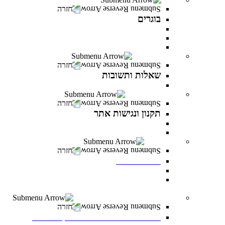
חזרה
בוגרים
המרכז לפיתוח קריירה
מועדון בוגרים
סטודנטים ובוגרים מספרים
שאלות ותשובות
חזרה
שאלות ותשובות
כל מה שרציתם לדעת ועוד
תקנון ונגישות אתר
חזרה
תקנון ונגישות אתר
תקנון
הצהרת נגישות
לוח אירועים
חזרה
לוח אירועים
לוח אירועים
INFINITY LIVE- הרצאות מקוונות ממרצי
INFINITY
משרות פתוחות במרכז האקדמי פרס
חזרה
משרות פתוחות במרכז האקדמי פרס