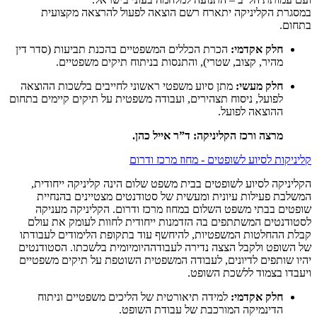
במסגרת הקליניקה יתארח רשם הוצאה לפעול להרצאה מקצועית
בתחום.
חלק אקדמי:
הכרת הכללים המשפטיים בהכנת תביעות (סדר דין
מהיר, קצוב, שטרי), והתנסות בניתוח תיקים משפטיים.
חלק מעשי:
מתן סיוע משפטי ראשוני לחייבים בלשכות ההוצאה
לפועל, ניסוח תצהירים, ועבודה משפטית על תיקים קיימים בתחום
ההוצאה לפועל.
מרצה ורכז הקליניקה: ד”ר אייל כהן.
קליניקות לסיוע לשופטים - מחוז מרכז ודרום
הקליניקה לסיוע לשופטים בבית משפט שלום הינה קליניקה ייחודית,
המשלבת פעילות עיונית ומעשית של סטודנטים מצטיינים בהנחיית
שופטים בבתי משפט השלום במחוז מרכז ודרום. הקליניקה מעניקה
לסטודנטים המשתתפים בה הזדמנות ייחודית לחוות לעומק את עולם
קבלת ההחלטות המשפטיות, להיחשף עוד בתקופת הלימודים לעבודתו
של השופט ולקבל הצצה נדירה לעבודההיומיומית בלשכתו. הסטודנטים
יהיו שותפים לדיונים, לעבודה המשפטית השוטפת על תיקים משפטיים
ויעבדו בצמוד ללשכת השופט.
חלק אקדמי:
למידה תיאורטית של הליכים משפטיים וניתוח
הדינמיקה המורכבת של עבודת השופט.