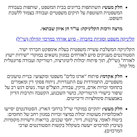
חלק מעשי:
השתתפות בדיונים בבית המשפט , שותפות בעבודה
המשפטית השוטפת על תיקים משפטיים ועבודה בצמוד ללשכת
השופט.
מרצה ורכזת הקליניקה: עו”ד חן איוון שבתאי.
קליניקה משפט וסוגיות בחברה - סיוע אזרחי במרכזי קהילה (שי"ל)
הקליניקה המשלבת עשייה משפטית בעלת אימפקט חברתי ישיר.
הסטודנטים מעניקים סיוע לאזרחים במגוון נושאים במוקדי “שירות ייעוץ
לאזרח” (שי”ל), תוך פיתוח יכולות ליטיגרציה, רטוריקה ועבודה פרונטלית
מול קהל.
חלק אקדמי:
פיתוח “ארגז כלים” משפטי ומקצועי: בניית טיעונים
משפטיים, התמודדות עם התנגדויות, ניתוח פסקי דין ומאמרים
בתחומי זכויות אדם, נזיקין, עבודה, הוצל”פ ועוד. נשים דגש רב על
שיפור כישורי הרטוריקה, כושר השכנוע, הקשבה ותרבות הדיון
באמצעות סימולציות ודיבייטים.
חלק מעשי:
יתקיים במוקדי שי”ל ברחבי הארץ. הסטודנטים יסייעו
לאוכלוסיות מעוטות יכולת במיצוי זכויות במגוון רחב של תחומים:
ביטוח לאומי, צרכנות, דיור, יחסי שכנים, בריאות ורשויות מקומיות.
(שיבוץ למרכזים ייעשה בשקלול בקשות הסטודנטים וצרכי
המרכזים).