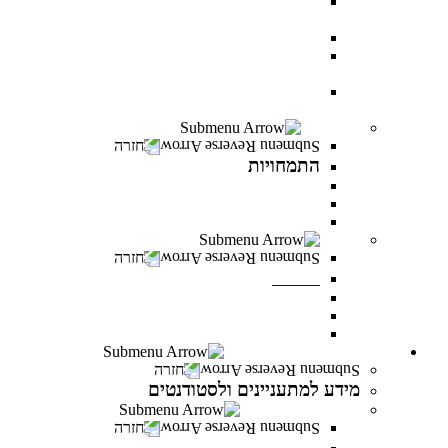
AI BOOTCAMP- הרצאות וסדנאות על עולם
הבינה המלאכותית
עוז באקדמיה- לפצועי ופצועות צה"ל וכוחות הביטחון
יחד באקדמיה- למעגלי הנפגעים של מלחמת “חרבות
ברזל”
יוזמת מנומדין-פרס למנהלים: מנהיגות עסקית מובילת
שינוי
התמחויות
חזרה
התמחויות
התמחויות בתואר ראשון במנהל עסקים
התמחויות בתואר ראשון במערכות מידע ניהוליות
התמחויות בתואר שני במנהל עסקים
מכינות
חזרה
מכינות
מכינה 30+
מכינת מתמטיקה
מכינה מדעית במדעי התזונה
מידע למתעניינים ולסטודנטים
חזרה
מידע למתעניינים ולסטודנטים
תנאי קבלה והרשמה
חזרה
תנאי קבלה והרשמה