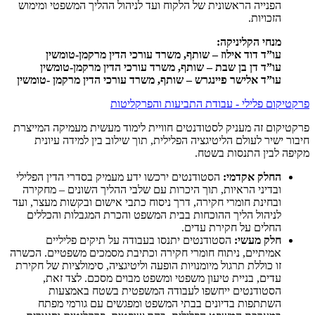
הפנייה הראשונית של הלקוח ועד לניהול ההליך המשפטי ומימוש
הזכויות.
מנחי הקליניקה:
עו”ד דוד אילוז – שותף, משרד עורכי הדין מרקמן-טומשין
עו”ד דן בן שבת – שותף, משרד עורכי הדין מרקמן-טומשין
עו”ד אלישר פיינגרש – שותף, משרד עורכי הדין מרקמן -טומשין
פרקטיקום פלילי - עבודת התביעות והפרקליטות
פרקטיקום זה מעניק לסטודנטים חוויית לימוד מעשית מעמיקה המייצרת
חיבור ישיר לעולם הליטיגציה הפלילית, תוך שילוב בין למידה עיונית
מקיפה לבין התנסות בשטח.
החלק אקדמי:
הסטודנטים ירכשו ידע מעמיק בסדרי הדין הפלילי
ובדיני הראיות, תוך היכרות עם שלבי ההליך השונים – מחקירה
ובחינת חומרי חקירה, דרך ניסוח כתבי אישום ובקשות מעצר, ועד
לניהול הליך ההוכחות בבית המשפט והכרת המגבלות והכללים
החלים על חקירת עדים.
חלק מעשי:
הסטודנטים יתנסו בעבודה על תיקים פליליים
אמיתיים, ניתוח חומרי חקירה וכתיבת מסמכים משפטיים. הכשרה
זו כוללת תרגול מיומנויות הופעה וליטיגציה, סימולציות של חקירת
עדים, בניית טיעון משפטי ומשפט מבוים מסכם. לצד זאת,
הסטודנטים ייחשפו לעבודה המשפטית בשטח באמצעות
השתתפות בדיונים בבתי המשפט ומפגשים עם גורמי מפתח