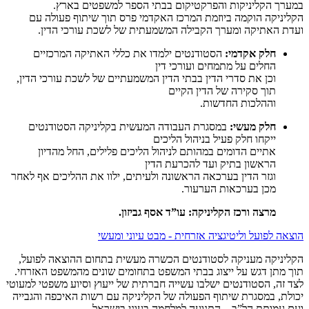
במערך הקליניקות והפרקטיקום בבתי הספר למשפטים בארץ.
הקליניקה הוקמה ביוזמת המרכז האקדמי פרס תוך שיתוף פעולה עם
ועדת האתיקה ומערך הקבילה המשמעתית של לשכת עורכי הדין.
חלק אקדמי:
הסטודנטים ילמדו את כללי האתיקה המרכזיים
החלים על מתמחים ועורכי דין
וכן את סדרי הדין בבתי הדין המשמעתיים של לשכת עורכי הדין,
תוך סקירה של הדין הקיים
וההלכות החדשות.
חלק מעשי:
במסגרת העבודה המעשית בקליניקה הסטודנטים
ייקחו חלק פעיל בניהול הליכים
אתיים הדומים במהותם לניהול הליכים פלילים, החל מהדיון
הראשון בתיק ועד להכרעת הדין
וגזר הדין בערכאה הראשונה ולעיתים, ילוו את ההליכים אף לאחר
מכן בערכאות הערעור.
מרצה ורכז הקליניקה: עו”ד אסף גביזון.
הוצאה לפועל וליטיגציה אזרחית - מבט עיוני ומעשי
הקליניקה מעניקה לסטודנטים הכשרה מעשית בתחום ההוצאה לפועל,
תוך מתן דגש על ייצוג בבתי המשפט בתחומים שונים מהמשפט האזרחי.
לצד זה, הסטודנטים ישלבו עשייה חברתית של ייעוץ וסיוע משפטי למעוטי
יכולת, במסגרת שיתוף הפעולה של הקליניקה עם רשות האיכפה והגבייה
ועם עמותת הל”ב – התנועה למלחמה בעוני בישראל.