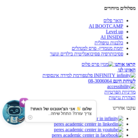
מסלולים מיוחדים
תואר פלוס
AI BOOTCAMP
Level up
AI INSIDE
כלבנות טיפולית
יוזמת מנומדין- פרס למנהלים
פסיכותרפיה פסיכואנליטית בילדים ונוער
קראו אותנו
האזינו לנו
INFINITY
פלטפורמת למידה אינסופית
לשיחת חינם
08-3006064
מדיניות הפרטיות
הצהרת נגישות
עקבו אחרינו
שלום
אני הצ'אטבוט של האתר!
צריך עזרה? התחל שיחה..