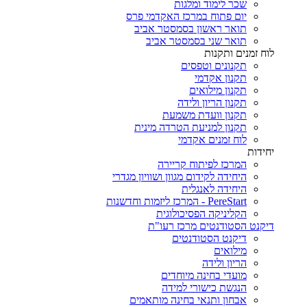
שכר לימוד ומלגות
יום פתוח במרכז האקדמי פרס
תואר ראשון בסמסטר אביב
תואר שני בסמסטר אביב
לוח זמנים ותקנות
תקנונים וטפסים
תקנון אקדמי
תקנון מילואים
תקנון הריון ולידה
תקנון וועדת משמעת
תקנון למניעת הטרדה מינית
לוח זמנים אקדמי
יחידות
המרכז לפיתוח קריירה
היחידה לקידום מגוון ושוויון מגדרי
היחידה לאנגלית
PereStart - המרכז ליזמות וחדשנות
הקליניקה הפסיכולוגית
דיקנט הסטודנטים מרכז רעו"ת
דיקנט הסטודנטים
מילואים
הריון ולידה
מועדי בחינה מיוחדים
הנגשת כישורי למידה
אבחון ותנאי בחינה מותאמים