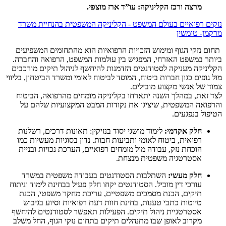
מרצה ורכז הקליניקה: עו”ד ארז מוצפי.
נזקים רפואיים בעולם המשפט - הקליניקה המשפטית בהנחיית משרד
מרקמן- טומשין
תחום נזקי הגוף ומימוש הזכויות הרפואיות הוא מהתחומים המשפיעים
ביותר במשפט האזרחי, המפגיש בין עולמות המשפט, הרפואה והחברה.
הקליניקה מעניקה לסטודנטים הזדמנות להיחשף לניהול תיקים מורכבים
מול גופים כגון חברות ביטוח, המוסד לביטוח לאומי ומשרד הביטחון, בליווי
צמוד של אנשי מקצוע מובילים.
לצד זאת, במהלך השנה יתארחו בקליניקה מומחים מהרפואה, הביטוח
והרפואה המשפטית, שיציגו את נקודות המבט המקצועיות שלהם על
הטיפול בנפגעים.
חלק אקדמי:
לימוד מושגי יסוד בנזיקין: תאונות דרכים, רשלנות
רפואית, ביטוח לאומי ותביעות חבות. נדון בסוגיות מעשיות כמו
הוכחת נזק, עבודה מול מומחים רפואיים, הערכת נכויות ובניית
אסטרטגיה משפטית מנצחת.
חלק מעשי:
השתלבות הסטודנטים בעבודה משפטית במשרד
עורכי דין מוביל. הסטודנטים יקחו חלק פעיל בבחינת לימוד וניתוח
תיקים, הכנת מסמכים משפטיים, עריכת מחקר משפטי, הכנת
טיוטות כתבי טענות, בחינת חוות דעת רפואיות וסיוע בגיבוש
אסטרטגיית ניהול תיקים. הפעילות תאפשר לסטודנטים להיחשף
מקרוב לאופן שבו מתנהלים תיקים בתחום נזקי הגוף, החל משלב