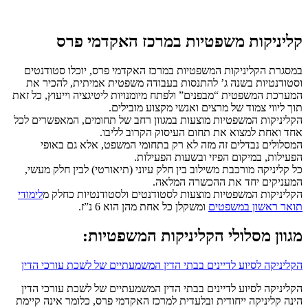
קליניקות משפטיות במרכז האקדמי פרס
במסגרת הקליניקות המשפטיות במרכז האקדמי פרס, יוכלו סטודנטים
וסטודנטיות בשנה ג’ להתנסות בעבודה משפטית אמיתית, להכיר את
המערכת המשפטית “מבפנים” ולפתח מיומנויות ליטיגציה וייעוץ, כל זאת
תוך ליווי צמוד של מרצים ואנשי מקצוע מובילים.
הקליניקות המשפטיות מוצעות במגוון רחב של תחומים, המאפשרים לכל
אחד ואחת למצוא את תחום העיסוק הקרוב לליבו.
המסלולים נבדלים זה מזה לא רק בתחומי המשפט, אלא גם באופי
הפעילות, במיקום הפיזי ובשעות הפעילות.
כל קליניקה מורכבת משילוב בין חלק עיוני (תיאורטי) לבין חלק מעשי,
המעניקים יחד את ההכשרה המלאה.
הקליניקות המשפטיות מוצעות לסטודנטים ולסטודנטיות כחלק מ
לימודי
תואר ראשון במשפטים
ומשקלן כל אחת מהן הוא 6 נ”ז.
מגוון מסלולי הקליניקות המשפטיות:
הקליניקה לסיוע לדיינים בבתי הדין המשמעתיים של לשכת עורכי הדין
הקליניקה לסיוע לדיינים בבתי הדין המשמעתיים של לשכת עורכי הדין
הינה קליניקה ייחודית ובלעדית למרכז האקדמי פרס, כלומר אינה קיימת