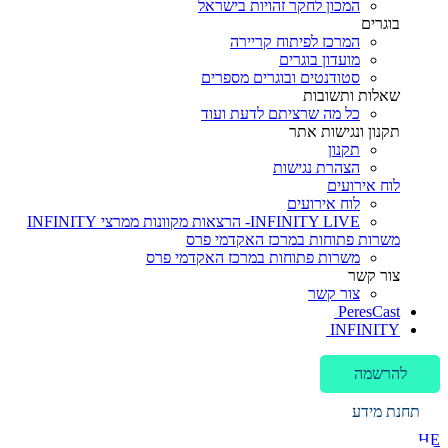
המכון לחקר זהויות בישראל
בוגרים
המרכז לפיתוח קריירה
מועדון בוגרים
סטודנטים ובוגרים מספרים
שאלות ותשובות
כל מה שרציתם לדעת ועוד
תקנון ונגישות אתר
תקנון
הצהרת נגישות
לוח אירועים
לוח אירועים
INFINITY LIVE- הרצאות מקוונות ממרצי INFINITY
משרות פתוחות במרכז האקדמי פרס
משרות פתוחות במרכז האקדמי פרס
צור קשר
צור קשר
PeresCast
INFINITY
להרשמה
תחנת מידע
HE