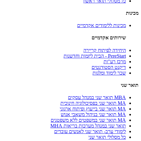
כל מסלולי תואר ראשון
מכינות
מכינות ללימודים אקדמיים
שירותים אקדמיים
היחידה לפיתוח קריירה
PereStart - הבית ליזמות וחדשנות
מרכז רע"ות
דיקנט הסטודנטים
שכר לימוד ומלגות
תואר שני
MBA תואר שני במנהל עסקים
MA תואר שני בפסיכולוגיה חינוכית
MA תואר שני בייעוץ ופיתוח ארגוני
MA תואר שני בניהול משאבי אנוש
MA תואר שני במשפטים ללא משפטנים
תואר שני במנהל מערכות בריאות MHA
לימודי ערב- תואר שני לאנשים עובדים
כל מסלולי תואר שני