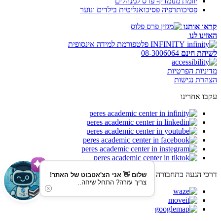
יוזמת מנומדין- פרס למנהלים
פסיכותרפיה פסיכואנליטית בילדים ונוער
קראו אותנו
האזינו לנו
INFINITY
פלטפורמת למידה אינסופית
לשיחת חינם
08-3006064
מדיניות הפרטיות
הצהרת נגישות
עקבו אחרינו
דרכי הגעה בתחבורה ציבורית
שלום 👋 אני הצ'אטבוט של האתר!
צריך עזרה? התחל שיחה..