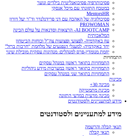
פסיכותרפיה פסיכואנליטית בילדים ונוער
במטבח התזונתי עם מיכל אנסקי
MentorsHR
פסיכולוגיה של האהבה עם דני פרידנלנדר וד"ר יעל דורון
PROWOMAN
AI BOOTCAMP- הרצאות וסדנאות על עולם הבינה
המלאכותית
עוז באקדמיה- לפצועי ופצועות צה"ל וכוחות הביטחון
יחד באקדמיה- למעגלי הנפגעים של מלחמת “חרבות ברזל”
יוזמת מנומדין-פרס למנהלים: מנהיגות עסקית מובילת שינוי
התמחויות
התמחויות בתואר ראשון במנהל עסקים
התמחויות בתואר ראשון במערכות מידע ניהוליות
התמחויות בתואר שני במנהל עסקים
מכינות
מכינה 30+
מכינת מתמטיקה
מכינה מדעית במדעי התזונה
מידע למתעניינים ולסטודנטים
מידע למתעניינים ולסטודנטים
תנאי קבלה והרשמה
תנאי קבלה