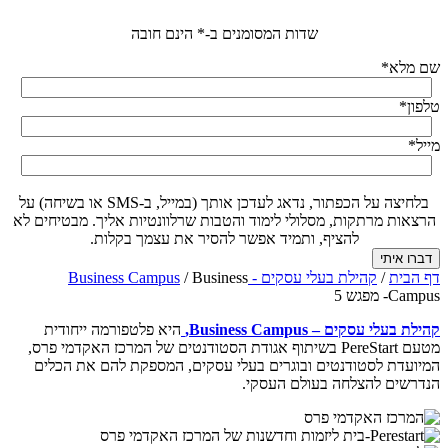
שדות המסומנים ב-* הינם חובה
שם מלא
*
טלפון
*
מייל
*
בלחיצה על הכפתור, נדאג לעדכן אותך (במייל, ב-SMS או בשיחה) על
הרצאות מרתקות, מסלולי לימוד והטבות שרלוונטיות אליך. מבטיחים לא
להציף, ותמיד אפשר להסיר את עצמך בקלות.
דף הבית
/
קהילת בעלי עסקים - Business Campus
Business
/
Campus- מפגש 5
קהילת בעלי עסקים – Business Campus,
היא פלטפורמה ייחודית
מטעם PereStart בשיתוף אגודת הסטודנטים של המרכז האקדמי פרס,
המיועדת לסטודנטים ובוגרים בעלי עסקים, המספקת להם את הכלים
הנדרשים להצלחה בעולם העסקי.