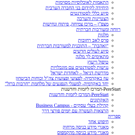
התאמות לאוכלוסיות מסוימות
היחידה לקידום בני החברה הערבית
סיוע כללי לסטודנטים
הצטיינות והערכה
מצפ”ן – מרכז צמיחה, פיתוח ונחישות
רווחה ומעורבות חברתית
מלגות
פרס לאב רחובות
“ואהבת” – התוכנית למעורבות חברתית
סיוע לעולים חדשים
מתאימים לך מלגה
טיפול וייעוץ
נגישות לסטודנטים עם מוגבלויות
מדרשת דניאל – לאחדות ישראל
עוז באקדמיה- לפצועי ופצועות צה"ל וכוחות הביטחון
יחד באקדמיה- למעגלי הנפגעים של מלחמת “חרבות ברזל”
PereStart-המרכז ליזמות וחדשנות
PereStart-המרכז ליזמות וחדשנות
האקתונים
קהילת בעלי עסקים - Business Campus
הרצאות העשרה עם יזמים פורצי דרך
ספרייה
חיפוש אחד
מאגרי מידע כניסה מרחוק
מאגרי מידע כניסה מהקמפוס