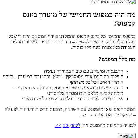
מה היה במפגש החמישי של מועדון ביזנס
קמפוס?
במפגש החמישי של ביזנס קמפוס התמקדנו בזיהוי המשאב הייחודי שכל
בעל ובעלת עסק מביאים לעשייה – ובדרכים חדשניות לשיפור תהליכי
העבודה באמצעות בינה מלאכותית.
מה כלל המפגש?
התכנסות ומינגלינג עם כיבוד באווירה נעימה
פעילות בהנחיית אורי מסטצ’קין – יועץ עסקי ורכז המועדון – לזיהוי
היתרון האישי של כל משתתף
סדנה מעשית בנושא שימושי AI בעסק, בהובלת ארז ארצי –
מומחה לבינה מלאכותית ומסחר אלקטרוני
שיתוף פורה, למידה הדדית וכלים פרקטיים ליישום מיידי
המשתתפים יצאו מהמפגש עם השראה, תובנות חדשות ורעיונות לפעולה
– שמקדמים את העסק קדימה.
לצפייה בתמונות מהמפגש ניתן
ללחוץ כאן>>