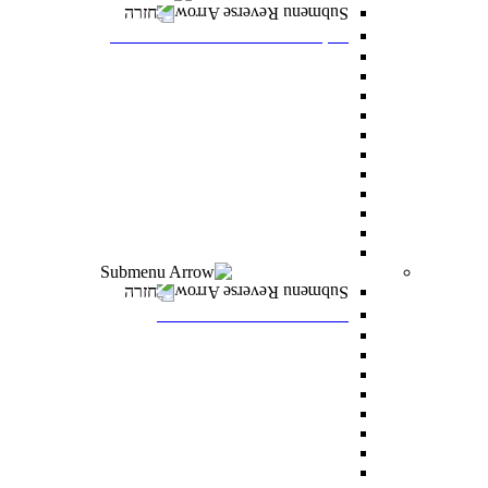
חזרה
דיקנט הסטודנטים מרכז רעו"ת
דיקנט הסטודנטים
מילואים
הריון ולידה
מועדי בחינה מיוחדים
הנגשת כישורי למידה
אבחון ותנאי בחינה מותאמים
התאמות לאוכלוסיות מסוימות
היחידה לקידום בני החברה הערבית
סיוע כללי לסטודנטים
הצטיינות והערכה
מצפ”ן – מרכז צמיחה, פיתוח ונחישות
רווחה ומעורבות חברתית
חזרה
רווחה ומעורבות חברתית
מלגות
פרס לאב רחובות
“ואהבת” – התוכנית למעורבות חברתית
סיוע לעולים חדשים
מתאימים לך מלגה
טיפול וייעוץ
נגישות לסטודנטים עם מוגבלויות
מדרשת דניאל – לאחדות ישראל