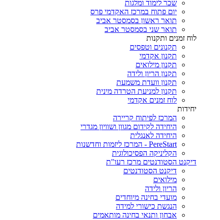
שכר לימוד ומלגות
יום פתוח במרכז האקדמי פרס
תואר ראשון בסמסטר אביב
תואר שני בסמסטר אביב
לוח זמנים ותקנות
תקנונים וטפסים
תקנון אקדמי
תקנון מילואים
תקנון הריון ולידה
תקנון וועדת משמעת
תקנון למניעת הטרדה מינית
לוח זמנים אקדמי
יחידות
המרכז לפיתוח קריירה
היחידה לקידום מגוון ושוויון מגדרי
היחידה לאנגלית
PereStart - המרכז ליזמות וחדשנות
הקליניקה הפסיכולוגית
דיקנט הסטודנטים מרכז רעו"ת
דיקנט הסטודנטים
מילואים
הריון ולידה
מועדי בחינה מיוחדים
הנגשת כישורי למידה
אבחון ותנאי בחינה מותאמים