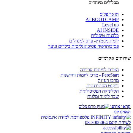
מסלולים מיוחדים
תואר פלוס
AI BOOTCAMP
Level up
AI INSIDE
כלבנות טיפולית
יוזמת מנומדין- פרס למנהלים
פסיכותרפיה פסיכואנליטית בילדים ונוער
שירותים אקדמיים
המרכז לפיתוח קריירה
PereStart - מרכז ליזמות וחדשנות
מרכז רע"ות
דיקנט הסטודנטים
הקליניקה הפסיכולוגית
שכר לימוד ומלגות
קראו אותנו
האזינו לנו
INFINITY
פלטפורמת למידה אינסופית
לשיחת חינם
08-3006064