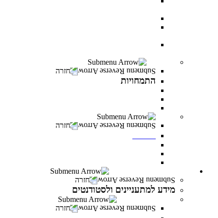
AI BOOTCAMP- הרצאות וסדנאות על עולם
הבינה המלאכותית
עוז באקדמיה- לפצועי ופצועות צה"ל וכוחות הביטחון
יחד באקדמיה- למעגלי הנפגעים של מלחמת “חרבות
ברזל”
יוזמת מנומדין-פרס למנהלים: מנהיגות עסקית מובילת
שינוי
התמחויות
חזרה
התמחויות
התמחויות בתואר ראשון במנהל עסקים
התמחויות בתואר ראשון במערכות מידע ניהוליות
התמחויות בתואר שני במנהל עסקים
מכינות
חזרה
מכינות
מכינה 30+
מכינת מתמטיקה
מכינה מדעית במדעי התזונה
מידע למתעניינים ולסטודנטים
חזרה
מידע למתעניינים ולסטודנטים
תנאי קבלה והרשמה
חזרה
תנאי קבלה והרשמה