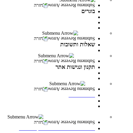
חזרה
בוגרים
המרכז לפיתוח קריירה
מועדון בוגרים
סטודנטים ובוגרים מספרים
שאלות ותשובות
חזרה
שאלות ותשובות
כל מה שרציתם לדעת ועוד
תקנון ונגישות אתר
חזרה
תקנון ונגישות אתר
תקנון
הצהרת נגישות
לוח אירועים
חזרה
לוח אירועים
לוח אירועים
INFINITY LIVE- הרצאות מקוונות ממרצי
INFINITY
משרות פתוחות במרכז האקדמי פרס
חזרה
משרות פתוחות במרכז האקדמי פרס