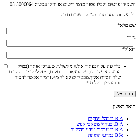
השאירו פרטים וקבלו פטור מדמי רישום או חייגו עכשיו: 08-3006064
כל השדות המסומנים ב-* הם שדות חובה
שם מלא
*
נייד
*
דוא"ל
*
בלחיצה על הכפתור את/ה מאשר/ת שנעדכן אותך (במייל,
הודעה או שיחה), על הרצאות מרתקות, מסלולי לימוד והטבות
שלרוונטיות אליך.מבטיחים לא להציף, ותמיד אפשר להסיר
את עצמך בקלות.
*
תואר ראשון
B.A במנהל עסקים
B.A. בניהול משאבי אנוש
B.A במערכות מידע ניהוליות
BSc במדעי התזונה