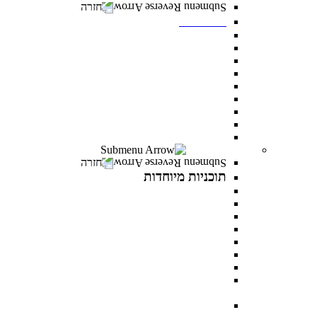
חזרה
תואר שני
מנהל עסקים MBA
משפטים ללא משפטנים
פסיכולוגיה קלינית
ייעוץ ופיתוח ארגוני
ניהול משאבי אנוש
פסיכולוגיה חינוכית
מנהל מערכות בריאות
לימודי ערב- תואר שני לאנשים עובדים
כל מסלולי תואר שני
תוכניות מיוחדות
חזרה
תוכניות מיוחדות
תואר פלוס
AI INSIDE
LEVEL UP
כלבנות טיפולית
פסיכותרפיה פסיכואנליטית בילדים ונוער
במטבח התזונתי עם מיכל אנסקי
MentorsHR
פסיכולוגיה של האהבה עם דני פרידנלנדר וד"ר יעל
דורון
PROWOMAN