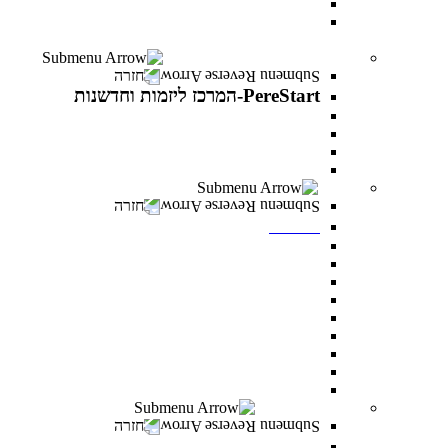
עוז באקדמיה- לפצועי ופצועות צה"ל וכוחות הביטחון
יחד באקדמיה- למעגלי הנפגעים של מלחמת “חרבות
ברזל”
PereStart-המרכז ליזמות וחדשנות
חזרה
PereStart-המרכז ליזמות וחדשנות
PereStart-המרכז ליזמות וחדשנות
האקתונים
קהילת בעלי עסקים - Business Campus
הרצאות העשרה עם יזמים פורצי דרך
ספרייה
חזרה
ספרייה
חיפוש אחד
מאגרי מידע כניסה מרחוק
מאגרי מידע כניסה מהקמפוס
Google scholar
נהלי השאלה וכללי התנהגות
חדרי לימוד בקבוצות
כללי ציטוט ביבליוגרפי
מדריכים
מדריך הדפסה וצילום בספרייה
מעונות סטודנטים
חזרה
מעונות סטודנטים