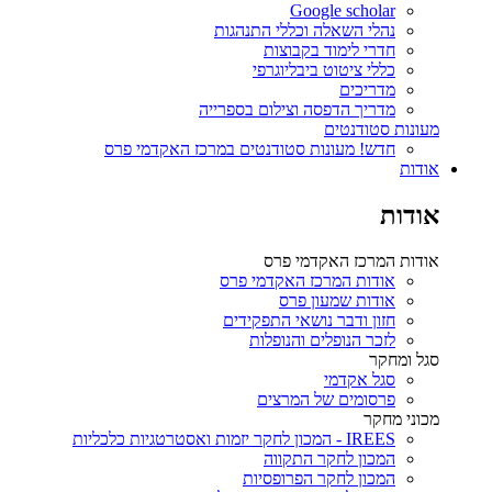
Google scholar
נהלי השאלה וכללי התנהגות
חדרי לימוד בקבוצות
כללי ציטוט ביבליוגרפי
מדריכים
מדריך הדפסה וצילום בספרייה
מעונות סטודנטים
חדש! מעונות סטודנטים במרכז האקדמי פרס
אודות
אודות
אודות המרכז האקדמי פרס
אודות המרכז האקדמי פרס
אודות שמעון פרס
חזון ודבר נושאי התפקידים
לזכר הנופלים והנופלות
סגל ומחקר
סגל אקדמי
פרסומים של המרצים
מכוני מחקר
IREES - המכון לחקר יזמות ואסטרטגיות כלכליות
המכון לחקר התקווה
המכון לחקר הפרופסיות