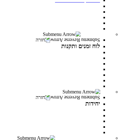
תנאי קבלה
שכר לימוד ומלגות
יום פתוח במרכז האקדמי פרס
תואר ראשון בסמסטר אביב
תואר שני בסמסטר אביב
לוח זמנים ותקנות
חזרה
לוח זמנים ותקנות
תקנונים וטפסים
תקנון אקדמי
תקנון מילואים
תקנון הריון ולידה
תקנון וועדת משמעת
תקנון למניעת הטרדה מינית
לוח זמנים אקדמי
יחידות
חזרה
יחידות
המרכז לפיתוח קריירה
היחידה לקידום מגוון ושוויון מגדרי
היחידה לאנגלית
PereStart - המרכז ליזמות וחדשנות
הקליניקה הפסיכולוגית
דיקנט הסטודנטים מרכז רעו"ת