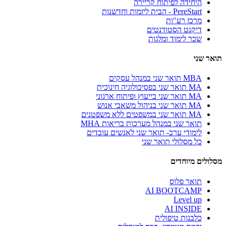
היחידה לפיתוח קריירה
PereStart - הבית ליזמות וחדשנות
מרכז רע"ות
דיקנט הסטודנטים
שכר לימוד ומלגות
תואר שני
MBA תואר שני במנהל עסקים
MA תואר שני בפסיכולוגיה חינוכית
MA תואר שני בייעוץ ופיתוח ארגוני
MA תואר שני בניהול משאבי אנוש
MA תואר שני במשפטים ללא משפטנים
תואר שני במנהל מערכות בריאות MHA
לימודי ערב- תואר שני לאנשים עובדים
כל מסלולי תואר שני
מסלולים מיוחדים
תואר פלוס
AI BOOTCAMP
Level up
AI INSIDE
כלבנות טיפולית