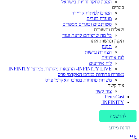
המכון לחקר זהויות בישראל
בוגרים
המרכז לפיתוח קריירה
מועדון בוגרים
סטודנטים ובוגרים מספרים
שאלות ותשובות
כל מה שרציתם לדעת ועוד
תקנון ונגישות אתר
תקנון
הצהרת נגישות
לוח אירועים
לוח אירועים
INFINITY LIVE- הרצאות מקוונות ממרצי INFINITY
משרות פתוחות במרכז האקדמי פרס
משרות פתוחות במרכז האקדמי פרס
צור קשר
צור קשר
PeresCast
INFINITY
להרשמה
תחנת מידע
HE