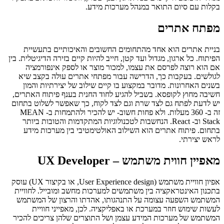
בקלות עם סיום התואר במנהל מערכות מידע.
מפתח אתרים
בניית אתרים הוא אחד מהתחומים החשובים והאיכותיים בתעשיית
הפיתוח. כל ארגון, מגדול ועד קטן, חייב להיות קיים בזירה הדיגיטלית. בין
אם הוא רוצה לפרסם את עצמו, למכור מוצר או לספק אינפורמציה
לגולשים. בעקבות כך, הדרישה עבור מפתחי אתרים עולה בקצב שיא
בשנים האחרונות. מדובר במקצוע בו קיים שילוב של יצירתיות והמון
חשיבה מחוץ לקופסא. בשביל להגיע לחוד החנית בענף פיתוח האתרים,
יש לדעת לפתח גם לצד שרת וגם לצד לקוח, כך שאפשר לשלוט בתחום
זה ב- 360 מעלות. ולא פחות חשוב- יש להכיר ולהתמחות ב- MEAN
Stack וב- React. הנחשבות לטכנולוגיות המתקדמות והטובות ביותר
בתחום. פיתוח אתרים הוא השילוב האולטימטיבי בין מערכות מידע
לראש יצירתי.
מאפיין חווית משתמש – UX Developer
אפיון חוויית משתמש (User Experience design, או בקיצור UX) עוסק
בתכנון האינטראקציה בין משתמשים למערכות מחשב ומובייל. לחוויית
המשתמש השפעה עצומה על התנהגותו, אהדתו והרצון של המשתמש
לעשות שימוש חוזר במערכת או באפליקציה. לכן, מאפייני חוויית
המשתמש של מערכות המידע עצמן ושל התוצרים שלהן צריכים להכיר