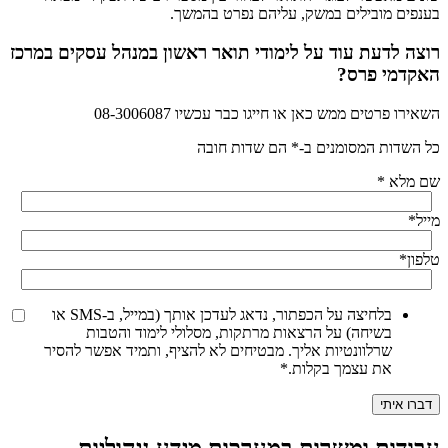
בענפים מובילים במשק, עליהם נפרט בהמשך.
רוצה לדעת עוד על לימודי תואר ראשון במנהל עסקים במרכז
האקדמי פרס?
השאירו פרטים ממש כאן או חייגו כבר עכשיו 08-3006087
כל השדות המסומנים ב-* הם שדות חובה
שם מלא
*
מייל
*
טלפון
*
בלחיצה על הכפתור, נדאג לעדכן אותך (במייל, ב-SMS או
בשיחה) על הרצאות מרתקות, מסלולי לימוד והטבות
שרלוונטיות אליך. מבטיחים לא להציף, ותמיד אפשר להסיר
את עצמך בקלות.
*
עבודות ומשרות במערכות מידע ניהוליות