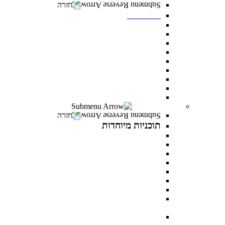
חזרה
תואר שני
מנהל עסקים MBA
משפטים ללא משפטנים
פסיכולוגיה קלינית
ייעוץ ופיתוח ארגוני
ניהול משאבי אנוש
פסיכולוגיה חינוכית
מנהל מערכות בריאות
לימודי ערב- תואר שני לאנשים עובדים
כל מסלולי תואר שני
תוכניות מיוחדות
חזרה
תוכניות מיוחדות
תואר פלוס
AI INSIDE
LEVEL UP
כלבנות טיפולית
פסיכותרפיה פסיכואנליטית בילדים ונוער
במטבח התזונתי עם מיכל אנסקי
MentorsHR
פסיכולוגיה של האהבה עם דני פרידנלנדר וד"ר יעל
דורון
PROWOMAN