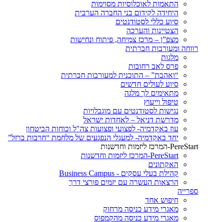
התאמות לאוכלוסיות מסוימות
היחידה לקידום בני החברה הערבית
סיוע כללי לסטודנטים
הצטיינות והערכה
מצפ”ן – מרכז צמיחה, פיתוח ונחישות
רווחה ומעורבות חברתית
מלגות
פרס לאב רחובות
“ואהבת” – התוכנית למעורבות חברתית
סיוע לעולים חדשים
מתאימים לך מלגה
טיפול וייעוץ
נגישות לסטודנטים עם מוגבלויות
מדרשת דניאל – לאחדות ישראל
עוז באקדמיה- לפצועי ופצועות צה"ל וכוחות הביטחון
יחד באקדמיה- למעגלי הנפגעים של מלחמת “חרבות ברזל”
PereStart-המרכז ליזמות וחדשנות
PereStart-המרכז ליזמות וחדשנות
האקתונים
קהילת בעלי עסקים - Business Campus
הרצאות העשרה עם יזמים פורצי דרך
ספרייה
חיפוש אחד
מאגרי מידע כניסה מרחוק
מאגרי מידע כניסה מהקמפוס