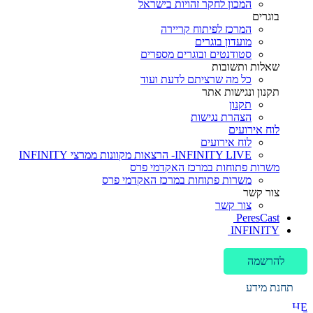
המכון לחקר זהויות בישראל
בוגרים
המרכז לפיתוח קריירה
מועדון בוגרים
סטודנטים ובוגרים מספרים
שאלות ותשובות
כל מה שרציתם לדעת ועוד
תקנון ונגישות אתר
תקנון
הצהרת נגישות
לוח אירועים
לוח אירועים
INFINITY LIVE- הרצאות מקוונות ממרצי INFINITY
משרות פתוחות במרכז האקדמי פרס
משרות פתוחות במרכז האקדמי פרס
צור קשר
צור קשר
PeresCast
INFINITY
להרשמה
תחנת מידע
HE