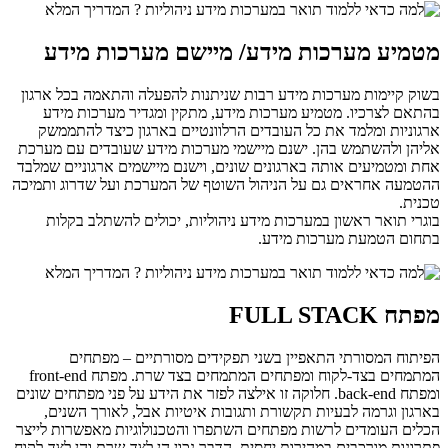
מטמיע מערכות מידע/ מיישם מערכות מידע
בשוק קיימות מערכות מידע רבות שניתנות להפעלה והתאמה בכל ארגון
בהתאם לצרכיו. מטמיע מערכות מידע, מתקין ומגדיר מערכות מידע
ארגוניות ומלמד את כל העובדים הרלוונטיים בארגון כיצד להתממשק
אליהן ולהשתמש בהן. ישנם מיישמי מערכות מידע שעובדים עם מערכת
אחת ומטמיעים אותה בארגונים שונים, וישנם מיישמים ארגוניים שמלבד
ההטמעה אחראים גם על הניהול השוטף של המערכת ועל שדרוג ותמיכה
טכנית.
בוגרי תואר ראשון במערכות מידע ניהוליות, יכולים להשתלב בקלות
בתחום הטמעת מערכות מידע.
מפתח FULL STACK
הפיתוח המסורתי התאפיין בשני תפקידים מסורתיים – מפתחים
המתמחים בצד-לקוח ומפתחים המתמחים בצד שרת. מפתח front-end
ומפתח back-end. חלוקה זו אילצה לפזר את הידע על פני מפתחים שונים
בארגון וגרמה לבעיות תקשורת ותגובות איטיות אבל, לאורך השנים,
הכלים העומדים לרשות מפתחים השתפרו והטכנולוגיות מאפשרות לייצר
פתרונות מורכבים במהירות יחסית. הדבר נכון הן לצד-שרת והן לצד-לקוח.