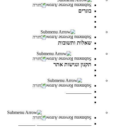
חזרה
בוגרים
המרכז לפיתוח קריירה
מועדון בוגרים
סטודנטים ובוגרים מספרים
שאלות ותשובות
חזרה
שאלות ותשובות
כל מה שרציתם לדעת ועוד
תקנון ונגישות אתר
חזרה
תקנון ונגישות אתר
תקנון
הצהרת נגישות
לוח אירועים
חזרה
לוח אירועים
לוח אירועים
INFINITY LIVE- הרצאות מקוונות ממרצי
INFINITY
משרות פתוחות במרכז האקדמי פרס
חזרה
משרות פתוחות במרכז האקדמי פרס