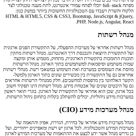
מפתח full- stack יוכלו לפתח עמודי אינטרנט, לתת מענה טכנולוגי לצד
הלקוח והשרת ויעבדו עם הטכנולוגיות החשובות ביותר במשק כגון:
HTML & HTML5, CSS & CSS3, Bootstrap, JavaScript & jQuery,
PHP, Node.js, Angular, React.
מנהל רשתות
מנהל רשתות אחראי על מערכות ההפעלה, על התקשורת הפנים ארגונית
ועל התקשורת היוצאת והנכנסת דרך האינטרנט. מנהל רשתות מתקין
תוכנות התומכות בתקשורת הארגונית, מתחזק, מטמיע אותן ומקצה
שמות משתמש וסיסמאות למשתמשים בתוך הארגון. מנהל הרשתות
מווסת את העומסים במערכת ואת השימוש במשאבי רשת. מנהלי רשתות
אחראים גם על התקשורת בין מכשירים שונים בתוך הארגון (למשל-
הקשר האלחוטי בין מדפסות למחשבים). חלק ממנהלי הרשתות אחראים
גם על היבטים שונים של אבטחת מידע. מנהל רשתות הינו תפקיד חשוב
בכל ארגון, שכן הוא אחראי על התקשורת של הארגון. בוגרי תואר ראשון
במערכות מידע ניהוליות, יכולים להשתלב בקלות בתחום ניהול הרשתות.
מנהל מערכות מידע (CIO)
מנהל מערכות מידע אחראי על בחירת, הגדרת, אפיון והתאמה של
מערכות המידע והטכנולוגיה. לכל ארגון יש רשת ומאפיינים ייחודיים, ועל
כן נדרש מנהל אשר ידע לבצע את ההתאמות של מערכות המידע לארגון