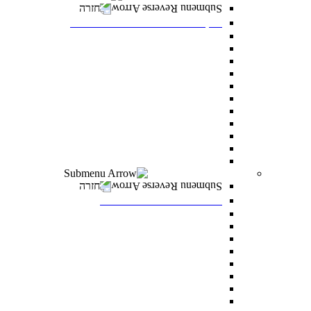
חזרה
דיקנט הסטודנטים מרכז רעו"ת
דיקנט הסטודנטים
מילואים
הריון ולידה
מועדי בחינה מיוחדים
הנגשת כישורי למידה
אבחון ותנאי בחינה מותאמים
התאמות לאוכלוסיות מסוימות
היחידה לקידום בני החברה הערבית
סיוע כללי לסטודנטים
הצטיינות והערכה
מצפ”ן – מרכז צמיחה, פיתוח ונחישות
רווחה ומעורבות חברתית
חזרה
רווחה ומעורבות חברתית
מלגות
פרס לאב רחובות
“ואהבת” – התוכנית למעורבות חברתית
סיוע לעולים חדשים
מתאימים לך מלגה
טיפול וייעוץ
נגישות לסטודנטים עם מוגבלויות
מדרשת דניאל – לאחדות ישראל