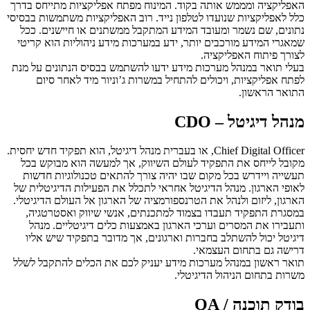
האפליקציה ומממש אותה בקוד. המינוח מפתח אפליקציות מתייחס בדרך
כלל לאפליקציות שנועדו לטלפון נייד. רוב האפליקציות משתמשות בבסיסי
נתונים, שם נשמר ומעובד המידע המתקבל ממשתנים או חיישנים. ככל
שמאגרי המידע מורכבים יותר, ידע במערכות מידע ניהוליות הוא קריטי
לצורך פיתוח האפליקציה.
בעלי תואר במנהל מערכות מידע ידעו להשתמש בבסיס הנתונים על מנת
לפתח אפליקציות, ויכולים להתחיל במשרות ג’וניור מיד לאחר סיום
התואר הראשון.
מנהל דיגיטל – CDO
Chief Digital Officer, או בעברית מנהל דיגיטל, הוא תפקיד חדש יחסית.
מקובל לייחס את התפקיד לעולם השיווק, אך למעשה הוא מבוקש בכל
תעשייה ויידרש בכל מקום שבו יהיה צורך להתאים טכנולוגיות חדשות
לאופי הארגון. מנהל הדיגיטל אחראי לתכלל את הפעילות הדיגיטלית של
הארגון, ליזום ולנהל את הטרנספורמציה של הארגון אל העולם הדיגיטלי.
במסגרת התפקיד תעבדו בצמוד למתכנתים, אנשי שיווק ואסטרטגיה,
ותעבירו את המסרים וערכי הארגון באמצעות כלים דיגיטליים. מנהל
דיגיטל יכול להשתלב בחברות וארגונים, אך מדובר בתפקיד שיש אליו
דרישה גם בתחום העצמאי.
תואר ראשון במנהל מערכות מידע יעניק לכם את הכלים להתקבל לשלל
משרות בתחום הניהול הדיגיטלי.
בודק תוכנה / QA