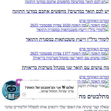
יש לכם תואר במדעים? מחפשים אתכם במדעי התזונה
המרכז האקדמי פרס
1020 צפיות
ספטמבר
2025
לימודי נדל”ן וייעוץ משכנתאות במסגרת התואר
המרכז האקדמי פרס
1377 צפיות
ספטמבר
2025
מה עושים עם תואר שני במנהל מערכות בריאות?
המרכז האקדמי פרס
1168 צפיות
ספטמבר
2025
שלום 👋 אני הצ'אטבוט של האתר!
צריך עזרה? התחל שיחה..
מתלבטים מה ללמוד לתואר ראשון?
שאלון קצר שינתח את האופי שלך ויתאים אותו למסלול הלימודים שהכי