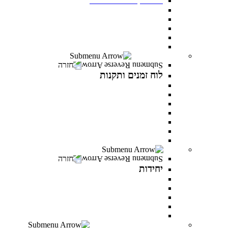
תנאי קבלה
שכר לימוד ומלגות
יום פתוח במרכז האקדמי פרס
תואר ראשון בסמסטר אביב
תואר שני בסמסטר אביב
לוח זמנים ותקנות
חזרה
לוח זמנים ותקנות
תקנונים וטפסים
תקנון אקדמי
תקנון מילואים
תקנון הריון ולידה
תקנון וועדת משמעת
תקנון למניעת הטרדה מינית
לוח זמנים אקדמי
יחידות
חזרה
יחידות
המרכז לפיתוח קריירה
היחידה לקידום מגוון ושוויון מגדרי
היחידה לאנגלית
PereStart - המרכז ליזמות וחדשנות
הקליניקה הפסיכולוגית
דיקנט הסטודנטים מרכז רעו"ת