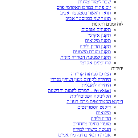
שכר לימוד ומלגות
יום פתוח במרכז האקדמי פרס
תואר ראשון בסמסטר אביב
תואר שני בסמסטר אביב
לוח זמנים ותקנות
תקנונים וטפסים
תקנון אקדמי
תקנון מילואים
תקנון הריון ולידה
תקנון וועדת משמעת
תקנון למניעת הטרדה מינית
לוח זמנים אקדמי
יחידות
המרכז לפיתוח קריירה
היחידה לקידום מגוון ושוויון מגדרי
היחידה לאנגלית
PereStart - המרכז ליזמות וחדשנות
הקליניקה הפסיכולוגית
דיקנט הסטודנטים מרכז רעו"ת
דיקנט הסטודנטים
מילואים
הריון ולידה
מועדי בחינה מיוחדים
הנגשת כישורי למידה
אבחון ותנאי בחינה מותאמים