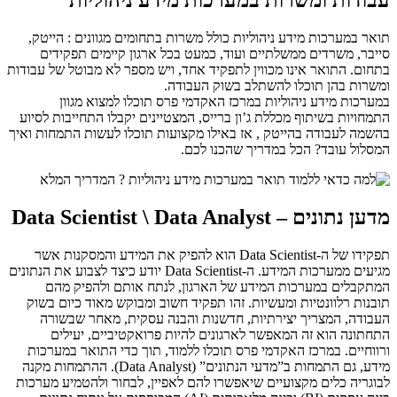
תואר במערכות מידע ניהוליות כולל משרות בתחומים מגוונים : הייטק,
סייבר, משרדים ממשלתיים ועוד, כמעט בכל ארגון קיימים תפקידים
בתחום. התואר אינו מכווין לתפקיד אחד, ויש מספר לא מבוטל של עבודות
ומשרות בהן תוכלו להשתלב בשוק העבודה.
במערכות מידע ניהוליות במרכז האקדמי פרס תוכלו למצוא מגוון
התמחויות בשיתוף מכללת ג’ון ברייס, המצטיינים יקבלו התחייבות לסיוע
בהשמה לעבודה בהייטק , אז באילו מקצועות תוכלו לעשות התמחות ואיך
המסלול עובד? הכל במדריך שהכנו לכם.
מדען נתונים – Data Scientist \ Data Analyst
תפקידו של ה-Data Scientist הוא להפיק את המידע והמסקנות אשר
מגיעים ממערכות המידע. ה-Data Scientist יודע כיצד לצבוע את הנתונים
המתקבלים במערכות המידע של הארגון, לנתח אותם ולהפיק מהם
תובנות רלוונטיות ומעשיות. זהו תפקיד חשוב ומבוקש מאוד כיום בשוק
העבודה, המצריך יצירתיות, חדשנות והבנה עסקית, מאחר שבשורה
התחתונה הוא זה המאפשר לארגונים להיות פרואקטיביים, יעילים
ורווחיים. במרכז האקדמי פרס תוכלו ללמוד, תוך כדי התואר במערכות
מידע, גם התמחות ב”מדעי הנתונים” (Data Analyst). ההתמחות מקנה
לבוגריה כלים מקצועיים שיאפשרו להם לאפיין, לבחור ולהטמיע מערכות