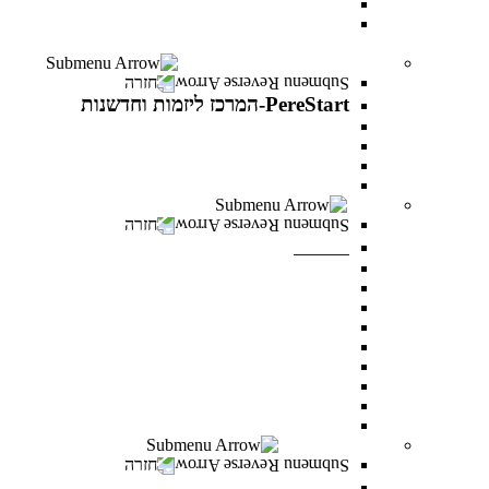
עוז באקדמיה- לפצועי ופצועות צה"ל וכוחות הביטחון
יחד באקדמיה- למעגלי הנפגעים של מלחמת “חרבות
ברזל”
PereStart-המרכז ליזמות וחדשנות
חזרה
PereStart-המרכז ליזמות וחדשנות
PereStart-המרכז ליזמות וחדשנות
האקתונים
קהילת בעלי עסקים - Business Campus
הרצאות העשרה עם יזמים פורצי דרך
ספרייה
חזרה
ספרייה
חיפוש אחד
מאגרי מידע כניסה מרחוק
מאגרי מידע כניסה מהקמפוס
Google scholar
נהלי השאלה וכללי התנהגות
חדרי לימוד בקבוצות
כללי ציטוט ביבליוגרפי
מדריכים
מדריך הדפסה וצילום בספרייה
מעונות סטודנטים
חזרה
מעונות סטודנטים