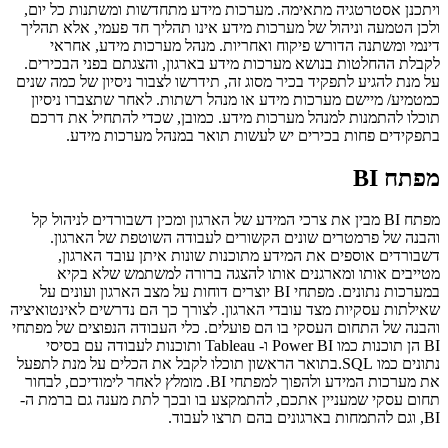
ויתכנן אסטרטגיה מתאימה. מערכות מידע מתחדשות ומשתנות כל יום,
ולכן הטמעה וניהול של מערכות מידע אינו תהליך חד פעמי, אלא תהליך
דינמי ומשתנה הדורש פיקוח ואחריות. מנהל מערכות מידע, אחראי
לקבלת ההחלטות בנושא מערכות מידע בארגון, והצגתם בפני הבכירים.
על מנת להגיע לתפקיד בכיר מסוג זה, תידרשו לצבור ניסיון של כמה שנים
כמטמיע/ מיישם מערכות מידע או מנהל רשתות. לאחר שתצברו ניסיון
תוכלו להתמנות למנהל מערכות מידע. כמובן, שכדי להתחיל את דרכם
בתפקידים פחות בכירים יש לעשות תואר במנהל מערכות מידע.
מפתח BI
מפתח BI מבין את צרכי המידע של הארגון ומכין דשבורדים לניהול קל
והבנה של פרמטרים שונים הקשורים לעבודה השוטפת של הארגון.
דשבורדים אוספים את המידע מתוכנות שונות איתן עובד הארגון,
מטייבים אותו ומארגנים אותו להצגה ברורה למשתמש שלא בקיא
במערכות נתונים. מפתחי BI יוצרים דוחות על מצב הארגון ועונים על
שאילתות עסקיות מצד עובדי הארגון. לצורך כך הם נדרשים לאינטואיציה
והבנה של התחום העסקי בו הם פועלים. כלי העבודה הנפוצים של מפתחי
BI הן תוכנות כמו Power BI ו- Tableau ותוכנות לעבודה עם בסיסי
נתונים כמו SQL.בתואר הראשון תוכלו לקבל את הכלים על מנת לתפעל
את מערכות המידע ולהפוך למפתחי BI. מומלץ לאחר לימודיכם, לבחור
תחום עסקי שמעניין אתכם, להתמקצע בו ובכך לתת מענה גם ברמת ה-
BI, וגם להתמחות בארגונים בהם תרצו לעבוד.