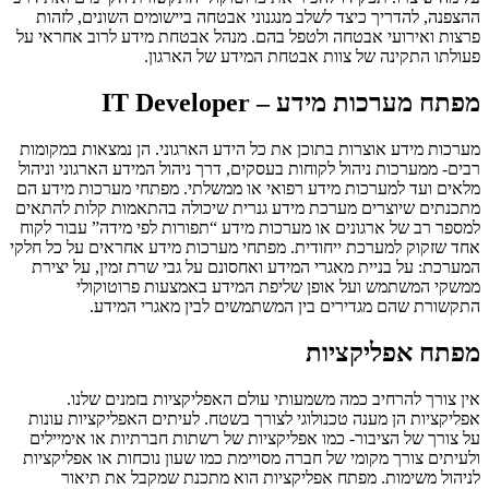
ההצפנה, להדריך כיצד לשלב מנגנוני אבטחה ביישומים השונים, לזהות
פרצות ואירועי אבטחה ולטפל בהם. מנהל אבטחת מידע לרוב אחראי על
פעולתו התקינה של צוות אבטחת המידע של הארגון.
מפתח מערכות מידע – IT Developer
מערכות מידע אוצרות בתוכן את כל הידע הארגוני. הן נמצאות במקומות
רבים- ממערכות ניהול לקוחות בעסקים, דרך ניהול המידע הארגוני וניהול
מלאים ועד למערכות מידע רפואי או ממשלתי. מפתחי מערכות מידע הם
מתכנתים שיוצרים מערכת מידע גנרית שיכולה בהתאמות קלות להתאים
למספר רב של ארגונים או מערכות מידע “תפורות לפי מידה” עבור לקוח
אחד שזקוק למערכת ייחודית. מפתחי מערכות מידע אחראים על כל חלקי
המערכת: על בניית מאגרי המידע ואחסונם על גבי שרת זמין, על יצירת
ממשקי המשתמש ועל אופן שליפת המידע באמצעות פרוטוקולי
התקשורת שהם מגדירים בין המשתמשים לבין מאגרי המידע.
מפתח אפליקציות
אין צורך להרחיב כמה משמעותי עולם האפליקציות בזמנים שלנו.
אפליקציות הן מענה טכנולוגי לצורך בשטח. לעיתים האפליקציות עונות
על צורך של הציבור- כמו אפליקציות של רשתות חברתיות או אימיילים
ולעיתים צורך מקומי של חברה מסויימת כמו שעון נוכחות או אפליקציות
לניהול משימות. מפתח אפליקציות הוא מתכנת שמקבל את תיאור