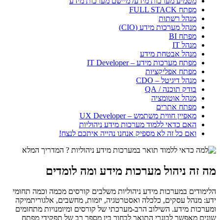
מטמיע מערכות מידע/ מיישם מערכות מידע
מפתח FULL STACK
מנהל רשתות
מנהל מערכות מידע (CIO)
מפתח BI
מנהל IT
מנהל אבטחת מידע
מפתח מערכות מידע – IT Developer
מפתח אפליקציות
מנהל דיגיטל – CDO
בודק תוכנה / QA
מנהל אוטומציה
מפתח אתרים
מאפיין חווית משתמש – UX Developer
האם כדאי ללמוד מערכות מידע ניהוליות
ואם כל זה לא מספיק אנחנו נהייה איתכם לנצח!
מה זה ניהול מערכות מידע ומה לומדים
הלימודים במערכות מידע ניהוליות משלבים קורסים מכמה וכמה תחומי
ידע: מנהל עסקים, כלכלה ואסטרטגיה, יזמות, מחשבים, אלגוריתמיקה
ומערכות מידע. השילוב הרב-מערכתי של קורסים ומיומנויות מתחומים
שונים מאפשר לבוגרי התואר לבחור בין מספר רב של תפקידי מפתח