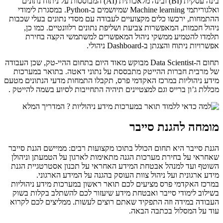
בינה עסקית (BI) ובינה מלאכותית (AI) המבוססות על ניתוח נתונים
ואלגוריתמי Machine learning שמיושמים ב-Python. במסגרת לימודי
ההתמחות, ירכשו כלים מקצועיים לעבודה עם מסדי נתונים בעלי שכבות
ניהול חכמות, המאפשרות צביעת ושליפת נתונים רלוונטיים. כמו כן,
תלמדו להטמיע ממשקי ניהול המאפשרים למשתמשי הקצה בחירת
אפשרויות ניתוח והצגתן ב-Dashboard ניהולי.
תחום ה-Data Scientist מבוקש מאוד היום בתחום ההיי-טק, שכן העבודה
של מרבית חברות ההייטק מתבססת על נתוני דאטה. בתואר במערכות
מידע ניהוליות במרכז האקדמי פרס, תקבלו התמחות מדעי הנתונים מטעם
מכללת ג’ון ברייס וגם למצטיינים תיהיה התחייבות לסיוע בשמה להייטק .
מומחה להגנת סייבר
הגנת סייבר היא תחום הכולל בתוכו מקצועות רבים: ממיישם הגנת סייבר
שאחראי על בחירת מערכות הגנה מתאימות לארגון על הטמעתן וניהולן
השוטף ועד למנהל אבטחת המידע האחראי על תכנון אסטרטגיית הגנת
מידע ארגונית ועל ניהול צוות העוסק בהגנה על המידע הארגוני.
במרכז האקדמי פרס מציעים לכם תואר ראשון במערכות מידע ניהוליות
בשילוב לימודי סייבר ואבטחת מידע שיעזור לכם להשתלב בקלות בשוק
העבודה במידה וזה התפקיד שאתם רוצים לעשות. ממליצים לכם לקרוא
עוד על המסלול בכתבה הבאה.