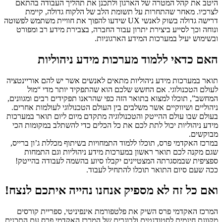
היטב את קהל המטרה של הארגון ולתכנן את תהליך העבודה בהתאם
לצרכיו. מאחר שהתחרות על תשומת הלב של הלקוח גדולה, קיימת
דרישה גדולה בשוק לאנשי UX שידעו להפוך את חוויית משתמש לפשוטה
ונוחה וכך לסייע ביצירת יתרון עבור החברה, בצבירת מידע רב ומפורט
ובשימוש יעיל במערכות המידע הארגוניות.
האם כדאי ללמוד מערכות מידע ניהוליות
תואר במערכות מידע ניהוליות מתאים לאנשים אשר יש להם אוריינטציה
לעולם הטכנולוגי. אם החשש שלכם הוא שהתפקיד יותר מדי “מול
המחשב”, תוכלו למצוא בתואר הזה כפי שהראנו תפקידים רבים ומגוונים,
ניהוליים ושיווקיים אשר משלבים בין העולם הטכנולוגי לעולמות אחרים.
בעולם שבו עולם ההייטק והטכנולוגיה מתקדם מיום ליום תואר במערכות
מידע ניהוליות יכול לתת לכם את כל הכלים כדי להשתלב במקומות הכי
מבוקשים.
במרכז האקדמי פרס, תוכלו ללמוד התמחויות בשיתוף מכללת ג’ון ברייס,
שגם מקנה לכם תואר ראשון במערכות מידע ניהוליות וגם התמחות
ספציפית שבמסגרתה המצטיינים יקבלו סיוע בהשמה לעבודה בהייטק!
ככה שעם סיום התואר תוכלו להתחיל לעבוד.
ואם כל זה לא מספיק אנחנו נהייה איתכם לנצח!
המרכז האקדמי פרס השיק את פלטפורמת אינפיניטי, ספריית קורסים
מקוונת חינמית לסטודנטים ולבוגרים של המרכז האקדמי פרס עם התכנים