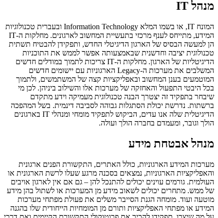
מנהל IT
המונח IT, או בשמו המלא Information Technology ובעברית טכנולוגיות
המידע, מתייחס לענף מרכזי בתעשיית המחשוב לארגונים. מחלקות ה-IT
הן למעשה הבסיס של הארגון הדיגיטלי החדש, ותפקידן להבטיח תשתית
טכנולוגית יציבה וחדשנית שבאמצעותה אפשר לממש את התוכניות
הדיגיטליות של הארגון. מחלקות ה-IT צריכות לתמוך במודלים חדשים
המשלבים את מערכות ה-Legacy הארגוניות עם יישומים חדשים
המוטמעים בענן המחשוב ובאפליקציות קצה של המשתמשים, ולתמוך
בכל היבטי התפעול והאחזקה של מערכות אלו והשילוב ביניהן. לכן מי
שיבחר בתפקיד זה יצטרך הבנה טכנולוגית מעמיקה וידע מתקדם
ברשתות. נדרשת יכולת הסתגלות גבוהה לסביבה דינמית. בשל המהפכה
הדיגיטלית שלה אנו עדים, הביקוש לתפקיד מומחי ומנהלי IT בארגונים
הולך וגובר, ומעמדם בחברה הולך ועולה.
מנהל אבטחת מידע
מערכות המידע הארגוניות, כולל האתרים, התקשורת הפנים ארגונית
והאפליקציות הארגוניות, נמצאים בסכנה מרגע שעלו לרשת הארגונית או
העולמית. גורמים עוינים יכולים להתנכל להן – גם אם אין לארגון אויבים
של ממש. מתחרים יכולים לשאוב מידע מן המערכות או לשתול בהן מידע
מוטעה ועוד. מומחה הגנת הסייבר משלים את פעולת מפתחי מערכות
המידע או מפתחי האפליקציות ותורם מן המומחיות הייחודית שלו בהגנה
על מה שיצרו. תפקידו להכיר את פרוטוקולי התקשורת הקיימים ואת דרכי