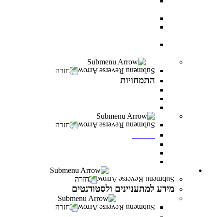
AI BOOTCAMP- הרצאות וסדנאות על עולם
הבינה המלאכותית
עוז באקדמיה- לפצועי ופצועות צה"ל וכוחות הביטחון
יחד באקדמיה- למעגלי הנפגעים של מלחמת “חרבות
ברזל”
יוזמת מנומדין-פרס למנהלים: מנהיגות עסקית מובילת
שינוי
התמחויות
חזרה
התמחויות
התמחויות בתואר ראשון במנהל עסקים
התמחויות בתואר ראשון במערכות מידע ניהוליות
התמחויות בתואר שני במנהל עסקים
מכינות
חזרה
מכינות
מכינה 30+
מכינת מתמטיקה
מכינה מדעית במדעי התזונה
מידע למתעניינים ולסטודנטים
חזרה
מידע למתעניינים ולסטודנטים
תנאי קבלה והרשמה
חזרה
תנאי קבלה והרשמה