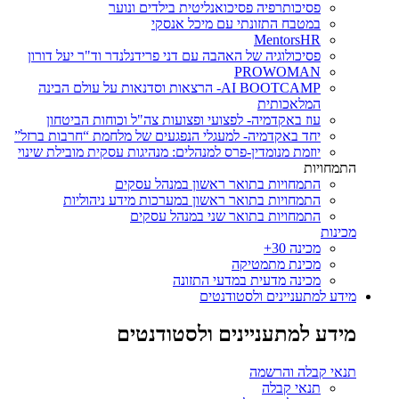
פסיכותרפיה פסיכואנליטית בילדים ונוער
במטבח התזונתי עם מיכל אנסקי
MentorsHR
פסיכולוגיה של האהבה עם דני פרידנלנדר וד"ר יעל דורון
PROWOMAN
AI BOOTCAMP- הרצאות וסדנאות על עולם הבינה
המלאכותית
עוז באקדמיה- לפצועי ופצועות צה"ל וכוחות הביטחון
יחד באקדמיה- למעגלי הנפגעים של מלחמת “חרבות ברזל”
יוזמת מנומדין-פרס למנהלים: מנהיגות עסקית מובילת שינוי
התמחויות
התמחויות בתואר ראשון במנהל עסקים
התמחויות בתואר ראשון במערכות מידע ניהוליות
התמחויות בתואר שני במנהל עסקים
מכינות
מכינה 30+
מכינת מתמטיקה
מכינה מדעית במדעי התזונה
מידע למתעניינים ולסטודנטים
מידע למתעניינים ולסטודנטים
תנאי קבלה והרשמה
תנאי קבלה