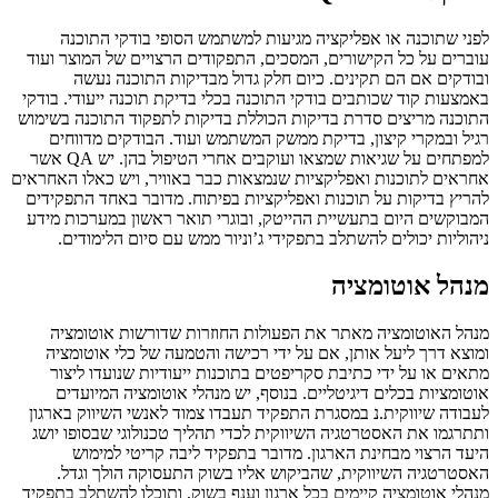
לפני שתוכנה או אפליקציה מגיעות למשתמש הסופי בודקי התוכנה
עוברים על כל הקישורים, המסכים, התפקודים הרצויים של המוצר ועוד
ובודקים אם הם תקינים. כיום חלק גדול מבדיקות התוכנה נעשה
באמצעות קוד שכותבים בודקי התוכנה בכלי בדיקת תוכנה ייעודי. בודקי
התוכנה מריצים סדרת בדיקות הכוללת בדיקות לתפקוד התוכנה בשימוש
רגיל ובמקרי קיצון, בדיקת ממשק המשתמש ועוד. הבודקים מדווחים
למפתחים על שגיאות שמצאו ועוקבים אחרי הטיפול בהן. יש QA אשר
אחראים לתוכנות ואפליקציות שנמצאות כבר באוויר, ויש כאלו האחראים
להריץ בדיקות על תוכנות ואפליקציות בפיתוח. מדובר באחד התפקידים
המבוקשים היום בתעשיית ההייטק, ובוגרי תואר ראשון במערכות מידע
ניהוליות יכולים להשתלב בתפקידי ג’וניור ממש עם סיום הלימודים.
מנהל אוטומציה
מנהל האוטומציה מאתר את הפעולות החוזרות שדורשות אוטומציה
ומוצא דרך ליעל אותן, אם על ידי רכישה והטמעה של כלי אוטומציה
מתאים או על ידי כתיבת סקריפטים בתוכנות ייעודיות שנועדו ליצור
אוטומציות בכלים דיגיטליים. בנוסף, יש מנהלי אוטומציה המיועדים
לעבודה שיווקית.נ במסגרת התפקיד תעבדו צמוד לאנשי השיווק בארגון
ותתרגמו את האסטרטגיה השיווקית לכדי תהליך טכנולוגי שבסופו יושג
היעד הרצוי מבחינת הארגון. מדובר בתפקיד ליבה קריטי למימוש
האסטרטגיה השיווקית, שהביקוש אליו בשוק התעסוקה הולך וגדל.
מנהלי אוטומציה קיימים בכל ארגון וענף בשוק, ותוכלו להשתלב בתפקיד