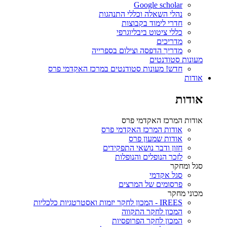
Google scholar
נהלי השאלה וכללי התנהגות
חדרי לימוד בקבוצות
כללי ציטוט ביבליוגרפי
מדריכים
מדריך הדפסה וצילום בספרייה
מעונות סטודנטים
חדש! מעונות סטודנטים במרכז האקדמי פרס
אודות
אודות
אודות המרכז האקדמי פרס
אודות המרכז האקדמי פרס
אודות שמעון פרס
חזון ודבר נושאי התפקידים
לזכר הנופלים והנופלות
סגל ומחקר
סגל אקדמי
פרסומים של המרצים
מכוני מחקר
IREES - המכון לחקר יזמות ואסטרטגיות כלכליות
המכון לחקר התקווה
המכון לחקר הפרופסיות