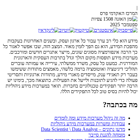
|
המרכז האקדמי פרס
1508 צפיות
ספטמבר
2025
מידע הוא כלי רב ערך עבור כל ארגון ועסק, ובשנים האחרונות בעקבות
מהפכת המידע, הוא גם הפך לזמין מאוד. המצב הזה, שבו אפשר לאגור כל
כך הרבה אינפורמציה מסוגים שונים, מייצר אתגרים חדשים ומורכבים.
מערכות מידע תופסות מקום הולך וגדל בתרבות העסקית והארגונית
המודרנית. כמעט כל עסק, משרד ממשלתי, עירייה או עמותה עוברים
תהליכי דיגיטציה ואוטומציה ברמה כלשהי, מאמצים מתודות ששימשו
בעבר רק תאגידי ענק, מייסדים מאגרי מידע, מתודות ארגוניות ותסריטי
פעולה כדי להגיע לתובנות ולייעל את הפעילות. כתוצאה מכך, בימינו יש
הרבה יותר תפקידים טכנולוגיים בחברות. תואר במערכות מידע ניהוליות
יכול להיות בסיס טוב לכל התפקידים הללו.
מה בכתבה?
מה זה ניהול מערכות מידע ומה לומדים
עבודות ומשרות במערכות מידע ניהוליות
מדען נתונים – Data Scientist \ Data Analyst
מומחה להגנת סייבר